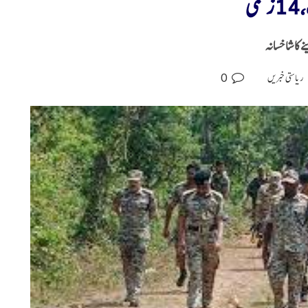
ی
 کا شاخسانہ
0
ریاستی خبریں