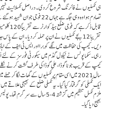
ہی نکسلیوں نے فائرنگ شروع کر دی۔ دراصل نکسلائیٹ نہیں 
تصادم ہوا وہ وہی جگہ ہے جہاں 22 فوجی جوان شہید ہوگئے تھے۔
قابل ذکر ہ
تقریبا 12 بجے نکسلیوں نے ان پر حملہ کر دیا۔ ان کے 
رہی۔ سکما پولس نے ٹیکول گڈم میں سیکورٹی فورسز کے لئے ایک ن
کیمپ کے قریب جونا گوڈا-علی گوڈا کی طرف گشت کرنے نکلے 
ایک نکسلی کو گرفتار کیا گیا۔ یہ نکسلی ضلع کے بھیجی علاقے می
ملزم نکسل تنظیم میں گزشتہ 4-5 سا
بھیج دیا گیا۔