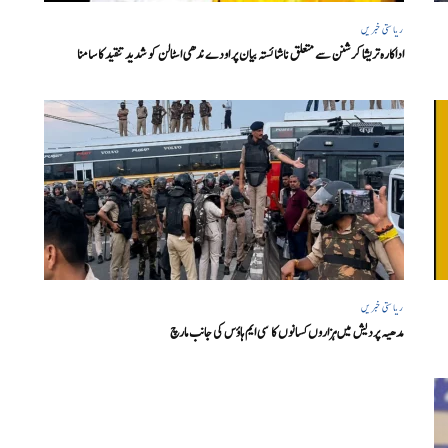
ریاستی خبریں
اداکارہ تریشا کرشنن سے متعلق ناشائستہ بیان پر اودے ندھی اسٹالن کو شدید تنقید کا سامنا
ریاستی خبریں
مدھیہ پردیش میں ہزاروں کسانوں کا سی ایم ہاؤس کی جانب مارچ