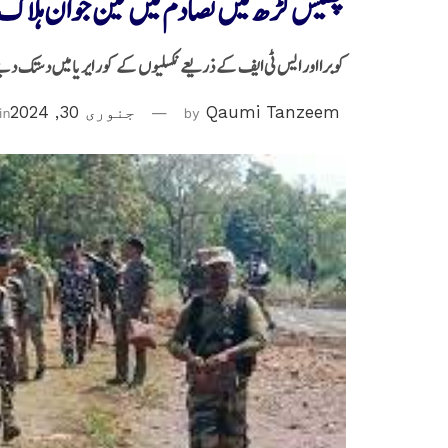
چھتیس گڑھ میں تصادم میں تین جوان ہلاک،14زخم
کوبرا اور ایس ٹی ایف کے ذریعے نکسلیوں کے کور ایریا میں دستک دینے
Qaumi Tanzeem
by
جنوری 30, 2024
in