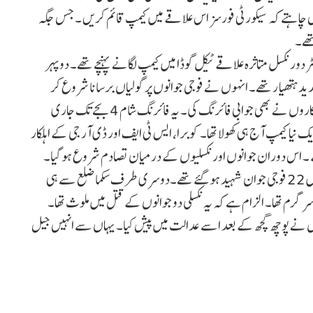
چاہتے کہ سیکورٹی فورسز اس علاقے میں کیمپ قائم کریں ۔ جس جگہ
ے کہ فوجی ضلع ہیڈکوارٹر سے تقریباً 120 کلومیٹر دور نکسل متاثرہ علاقے ٹیکل گوڈا میں کیمپ لگانے پہنچے تھے۔ دوپہر
پاس جدید ہتھیار تھے۔ انہوں نے فوجی جوانوں پر گولیاں برسانا شروع کر
دیں۔ کیمپ کی حفاظت میں لگے کوبرا اور ایس ٹی ایف کے اہلکاروں نے بھی جوابی فائرنگ کی۔ یہ فائرنگ شام 4 بجے تک جاری
یا کیمپ آج ہی کھولا تھا۔ کوبرا، ایس ٹی ایف اور ڈی آر جی کے اہلکار
۔ اس دوران جوانوں اور نکسلیوں کے درمیان تصادم شروع ہو گیا۔
سال 2021 میں اسی مقام پر نکسلیوں کے گھات لگا کر حملے میں 22 فوجی جوان شہید ہو گئے تھے۔دوسری طرف سکما ضلع سے ہی
ں سرگرم تھا۔ الزام ہے کہ یہ نکسلی دو جوانوں کے قتل میں ملوث تھا۔
ل سے سرگرم تھا۔ پولیس نے پوچھ گچھ کے بعد اسے عدالت میں پیش کیا۔ یہاں سے انہیں جیل