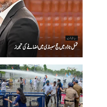
ریاستی خبریں
تمل ناڈو میں حج سبسڈی میں اضافے کی تجویز