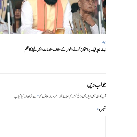
بہار
نیٹ پیپر لیک پر احتجاج کرنے والوں کے خلاف مقدمات واپس لینے کا حکم
جواب دیں
*
آپ کا ای میل ایڈریس شائع نہیں کیا جائے گا۔
ضروری خانوں کو
سے نشان زد کیا گیا ہے
تبصرہ
*