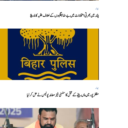
بہار
پٹنہ میں بھرتی امتحانات میں بے ضابطگیوں کے خلاف طلبہ کا مارچ
بہار
مظفر پور میں ماں بیٹے کے قتل کا سنسنی خیز معاملہ پولیس نے حل کر لیا