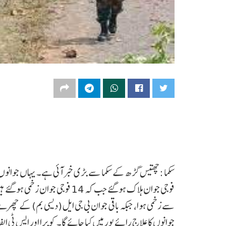
سے زخمی ہوا، جبکہ باقی جوان بی جی ایل (دیسی بم) کے چھرے
جوانوں کا علاج رائے پور میں کیا جائے گا۔ کوبرا اور ایس ٹ