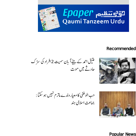
Recommended
عتیق احمد کے بیٹے آبان سمیت 2 افراد کی سڑک
حادثے میں موت
حب الوطنی کا معیار وندے ماترم نہیں ہو سکتا :
جماعت اسلامی ہند
Popular News