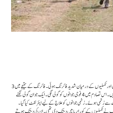
سکما : چھتیس گڑھ کے سکما سے بڑی خبر آئی ہے۔ یہاں جوانوں اور نکسلیوں کے درمیان شدید فائرنگ ہوئی۔ فائرنگ کے نتیجے میں 3
فوجی جوان ہلاک ہوگئے جب کہ 14 فوجی جوان زخمی ہوگئے ہیں۔ اس تصادم میں 4 فوجی جوانوں کو گولی لگی۔ ایک جوان گولی لگنے
 سے زخمی ہوئے۔ زخمی جوانوں کو علاج کے لیے ایئرلفٹ کیا گیا۔
ی ایف نے نکسلیوں کے کور ایریا میں دستک دی تھی۔ ان کی دستک ہوتے