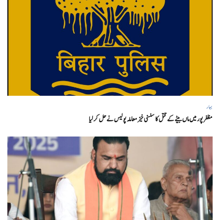
بہار
مظفر پور میں ماں بیٹے کے قتل کا سنسنی خیز معاملہ پولیس نے حل کر لیا