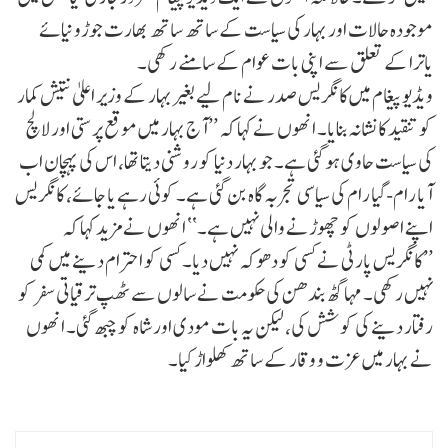
موجودہ حالات اور بہار کی سیاست کے ساتھ ساتھ بھارت جوڑو نیائے
یاترا کے تعلق سے اپنی بات عوام کے سامنے رکھی۔
ویڈیو پیغام میں کانگریس صدر نے نام لیے بغیر بہار کے وزیر اعلیٰ نتیش کمار
کو تنقید کا نشانہ بنایا۔ انھوں نے کہا کہ ’’آج بہار میں موقع پرستی اور لالچ
کی سیاست حاوی ہو گئی ہے۔ جو بہار دنیا کو روشنی دیتا تھا، اس کی پہچان اب
آیا رام-گیا رام کی سیاسی تجربہ گاہ بن گئی ہے۔ کوئی رہے یا جائے، کانگریس
اپنے اصولوں کو چھوڑنے والی نہیں ہے۔‘‘ انھوں نے مزید کہا کہ
’’کانگریس پارٹی نے کسی کو دھوکہ نہیں دیا۔ کسی کو احترام دینے میں کمی
نہیں رکھی۔ مہاگٹھ بندھن کی حکومت نے سالوں سے ٹھپ ترقیاتی سفر کو
رفتار دینے کی کوشش کی، لیکن یہ بات مودی اور شاہ کو چبھ گئی۔ انھوں
نے بہار میں عزت و وقار کے ساتھ کھلواڑ کیا۔