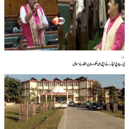
بہار
بی جے پی لیڈر نے اپنی ہی حکومت پر اٹھائے سوال