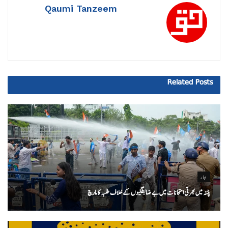
Qaumi Tanzeem
Related
Posts
بہار
پٹنہ میں بھرتی امتحانات میں بے ضابطگیوں کے خلاف طلبہ کا مارچ