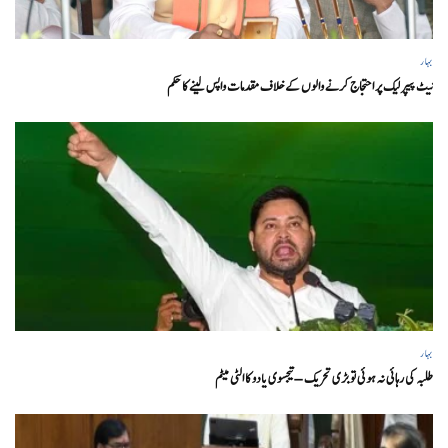
بہار
نیٹ پیپر لیک پر احتجاج کرنے والوں کے خلاف مقدمات واپس لینے کا حکم
بہار
طلبہ کی رہائی نہ ہوئی تو بڑی تحریک – تیجسوی یادو کا الٹی میٹم