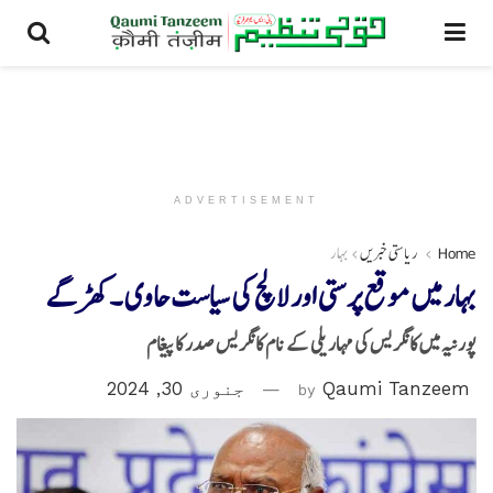
ADVERTISEMENT
Home
ریاستی خبریں
بہار
بہار میں موقع پرستی اور لالچ کی سیاست حاوی ۔کھڑگے
پورنیہ میں کانگریس کی مہاریلی کے نام کانگریس صدر کا پیغام
Qaumi Tanzeem
by
جنوری 30, 2024