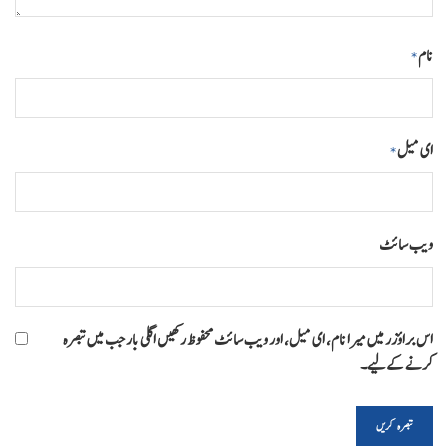
نام
*
ای میل
*
ویب‌ سائٹ
اس براؤزر میں میرا نام، ای میل، اور ویب سائٹ محفوظ رکھیں اگلی بار جب میں تبصرہ
کرنے کےلیے۔