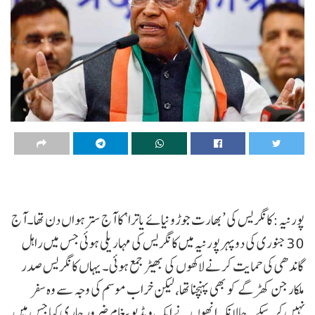
پورنیہ :کانگریس کی ’بھارت جوڑو نیائے یاترا‘ کا آج سترہواں دن تھا۔آج
30 جنوری کی دوپہر پورنیہ میں کانگریس کی مہاریلی ہوئی جس میں راہل
گاندھی کی حمایت کرنے لاکھوں کی بھیڑ جمع ہوئی۔ یہاں کانگریس صدر
ملکارجن کھڑگے کو بھی پہنچنا تھا، لیکن خراب موسم کی وجہ سے وہ سفر
نہیں کر سکے۔ حالانکہ انھوں نے ایک ویڈیو پیغام ضرور جاری کیا جس میں