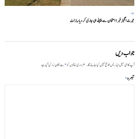
بہار
حیرت انگیزخبر ! امتحان سے پہلے ہی جاری کر دیا ریزلٹ
جواب دیں
*
آپ کا ای میل ایڈریس شائع نہیں کیا جائے گا۔
ضروری خانوں کو
سے نشان زد کیا گیا ہے
تبصرہ
*