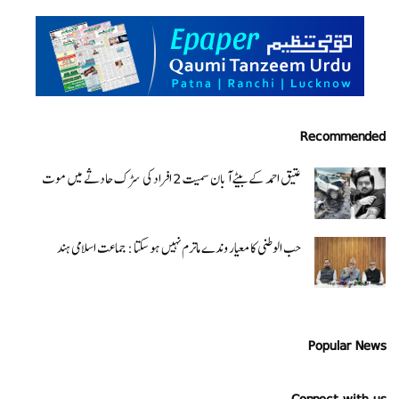
Recommended
عتیق احمد کے بیٹے آبان سمیت 2 افراد کی سڑک حادثے میں موت
حب الوطنی کا معیار وندے ماترم نہیں ہو سکتا : جماعت اسلامی ہند
Popular News
Connect with us