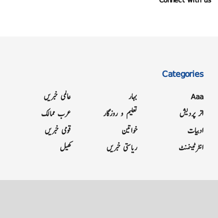
Categories
Aaa
بہار
عالمی خبریں
اتر پردیش
تعلیم و روزگار
عرب ممالک
ادبیات
خواتین
قومی خبریں
انٹرٹینمنٹ
ریاستی خبریں
کھیل
Grievance
Terms & Conditions
Advertise
About
Contact
Letter to Editor