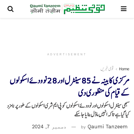
ADVERTISEMENT
Home
قومی خبریں
مرکزی کابینہ نے 85 سینٹرل اور 28 نوودئے اسکولوں
کے قیام کی منظوری دی
سبھی سینٹرل اسکولوں اور نوودئے اسکولوں کو پی ایم شری اسکولوں کے طور پر نامزد
کیا گیا ہے تاکہ انہیں ماڈل بنایا جا سکے
Qaumi Tanzeem
by
دسمبر 7, 2024