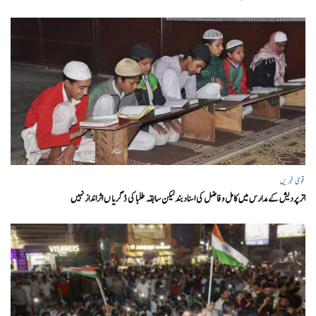
قومی خبریں
اتر پردیش کےمدارس میں کامل و فاضل کی اسناد بند لیکن سابقہ طلبا کی ڈگریا ں اثرانداز نہیں