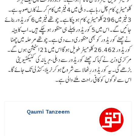
کلومیٹر پر کام چل رہا ہے۔ دہلی میں 4 فیز میں کام کرنے کا مںصوبہ ہے۔
3 فیز میں 296 کلومیٹر پر کام ہو چکا ہے۔ چوتھے فیز میں 6 کوریڈور بنائے
جائیں گے۔ اس میں 5 کوریڈور پہلے ہی منظور ہو چکے ہیں۔ اب کابینہ
نے چھٹے کوریڈور کو بھی منظوری دے دی ہے۔ چوتھے مرحلہ میں چھٹا
کوریڈور 26.462 کلومیٹر طویل ہوگا اس میں 21 اسٹیشن ہوں گے۔
مرکزی وزیر نے کہا کہ چھٹے کوریڈور سے دہلی-ہریانہ کی کنیکٹیویٹی
بڑھے گی۔ یہ کوریڈور رِٹھالا سے شروع ہوکر نریلا-کنڈلی تک جائے گا۔
اس سے لوگوں کو کافی راحت ملنے والی ہے۔
Qaumi Tanzeem