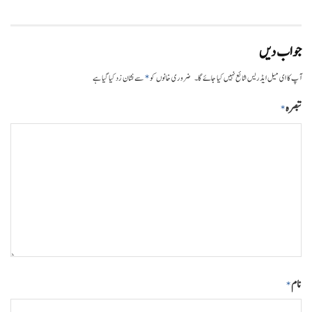
جواب دیں
*
آپ کا ای میل ایڈریس شائع نہیں کیا جائے گا۔
ضروری خانوں کو
سے نشان زد کیا گیا ہے
تبصرہ
*
نام
*