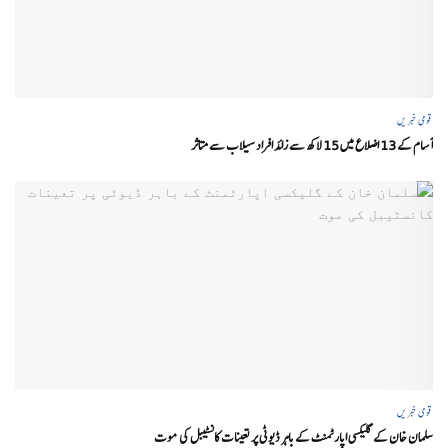
قومی خبریں
آسام کے 13 اضلاع میں 15 لاکھ سے زائد افراد سیلاب سے متاثر
قومی خبریں
سلمان خان کے گلیکسی اپارٹمنٹ کے باہر ڈیوٹی پر تعینات کانسٹیبل کی موت