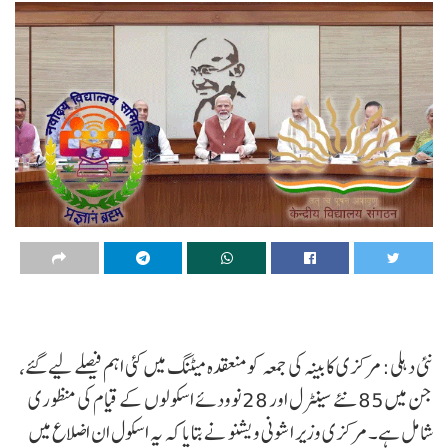
نئی دہلی: مرکزی کابینہ کی جمعہ کو منعقدہ میٹنگ میں کئی اہم فیصلے لیے گئے،
جن میں 85 نئے سینٹرل اور 28 نوودئے اسکولوں کے قیام کی منظوری
شامل ہے۔ مرکزی وزیر اشونی ویشنو نے بتایا کہ یہ اسکول ان اضلاع میں