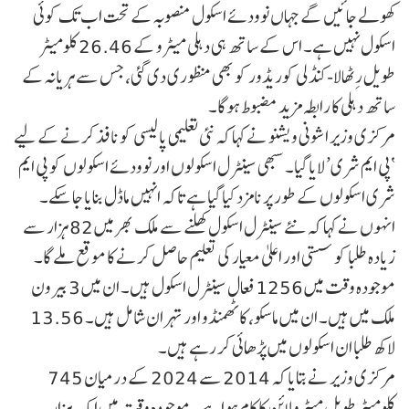
کھولے جائیں گے جہاں نوودئے اسکول منصوبہ کے تحت اب تک کوئی
اسکول نہیں ہے۔ اس کے ساتھ ہی دہلی میٹرو کے 26.46 کلومیٹر
طویل رِٹھالا-کنڈلی کوریڈور کو بھی منظوری دی گئی، جس سے ہریانہ کے
ساتھ دہلی کا رابطہ مزید مضبوط ہوگا۔
مرکزی وزیر اشونی ویشنو نے کہا کہ نئی تعلیمی پالیسی کو نافذ کرنے کے لیے
‘پی ایم شری’ لایا گیا۔ سبھی سینٹرل اسکولوں اور نوودئے اسکولوں کو پی ایم
شری اسکولوں کے طور پر نامزد کیا گیا ہے تاکہ انہیں ماڈل بنایا جا سکے۔
انہوں نے کہا کہ نئے سینٹرل اسکول کھلنے سے ملک بھر میں 82 ہزار سے
زیادہ طلبا کو سستی اور اعلیٰ معیار کی تعلیم حاصل کرنے کا موقع ملے گا۔
موجودہ وقت میں 1256 فعال سینٹرل اسکول ہیں۔ ان میں 3 بیرون
ملک میں ہیں۔ ان میں ماسکو، کاٹھمنڈو اور تہران شامل ہیں۔ 13.56
لاکھ طلبا ان اسکولوں میں پڑھائی کر رہے ہیں۔
مرکزی وزیر نے بتایا کہ 2014 سے 2024 کے درمیان 745
کلومیٹر طویل میٹرو لائن کا کام ہوا ہے۔ موجودہ وقت میں ایک ہزار