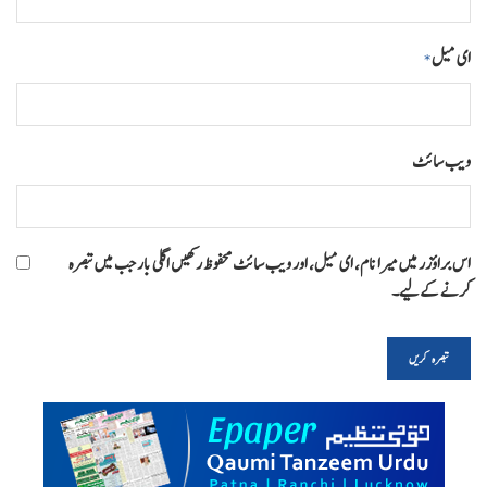
ای میل
*
ویب‌ سائٹ
اس براؤزر میں میرا نام، ای میل، اور ویب سائٹ محفوظ رکھیں اگلی بار جب میں تبصرہ
کرنے کےلیے۔