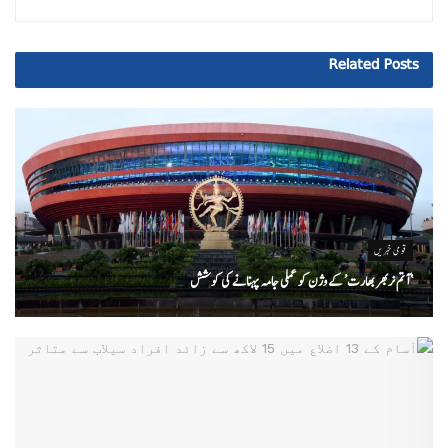
Related
Posts
قومی خبریں
‘ آتم نربھر بھارت’ کے وژن کو عملی جامہ پہنانے کی کوشش