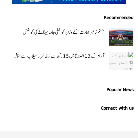
Recommended
‘ آتم نربھر بھارت’ کے وژن کو عملی جامہ پہنانے کی کوشش
آسام کے 13 اضلاع میں 15 لاکھ سے زائد افراد سیلاب سے متاثر
Popular News
Connect with us