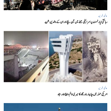
عالمی خبریں
رہائشی اپارٹمنٹ پر اسرائیلی حملے میں تین بچے اور ان کے والدین شہید
عالمی خبریں
امریکی حملہ میں چابہار بندرگاہ کا میری ٹائم واچ ٹاور تباہ