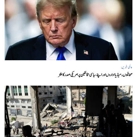
عالمی خبریں
صحافیوں، میڈیا اداروں اور اپنے سیاسی مخالفین پر امریکی صدرکا طنز