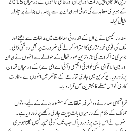
ترین علاقائی پیش رفت اور ایران اور عالمی طاقتوں کے درمیان 2015
کے جوہری معاہدے کی بحالی اور ایران پر سے پابندیاں ہٹانے پر تبادلہ
خیال کیا۔
صدر رئیسی نے ایران کے اندرونی معاملات میں مداخلت سے بچنے اور
ملک کی قومی خودمختاری کا احترام کرنے کی ضرورت پر بھی روشنی ڈالی۔
جوہری مذاکرات کی تازہ ترین صورتحال کے حوالے سے انہوں نے ایران
اور بین الاقوامی ایٹمی توانائی ایجنسی (آئی اے ای اے) کے درمیان تعاون
پر زور دیا۔ یوکرین میں جاری تنازعے کے تناظر میں انہوں نے سفارت
کاری کو اس مسئلے کا بہترین حل قرار دیا۔
فرانسیسی صدر نے دوطرفہ تعلقات کو مضبوط بنانے کے لیے دونوں
ممالک کے حکام کے درمیان بات چیت جاری رکھنے پر زور دیا ہے۔
انہوں نے اس بات پر زور دیا کہ جب تک کوئی نتیجہ نہیں نکلتا جوہری