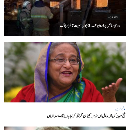
عالمی خبریں
روسی ساحل پر ڈرون حملہ، 3 بچوں سمیت 7 افراد ہلاک
عالمی خبریں
شیخ حسینہ کو بنگلہ دیش میں قدم رکھتے ہی گرفتار کر لیا جائے گا – اسد الزماں