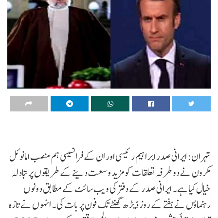
تہران: ایرانی صدر ابراہیم رئیسی اور ان کے فرانسیسی ہم منصب امانوئل
مکرون نے دو طرفہ تعلقات کو مزید وسعت دینے کے طریقوں پر تبادلہ
خیال کیا ہے۔ ایرانی صدر کے دفتر کی ویب سائٹ کے مطابق دونوں
رہنماؤں نے ہفتے کے روز ڈیڑھ گھنٹے تک فون پر بات کی۔ انہوں نے تازہ