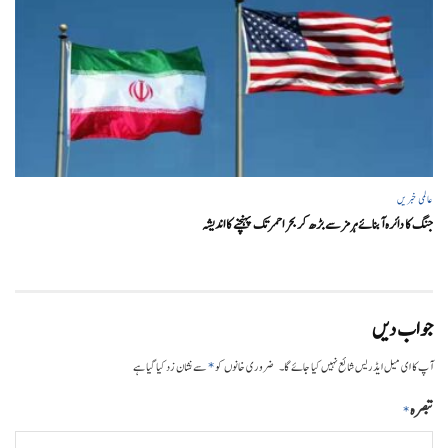
عالمی خبریں
جنگ کا دائرہ آبنائے ہرمز سے بڑھ کر بحر احمر تک پہنچنے کا اندیشہ
جواب دیں
*
آپ کا ای میل ایڈریس شائع نہیں کیا جائے گا۔
ضروری خانوں کو
سے نشان زد کیا گیا ہے
تبصرہ
*