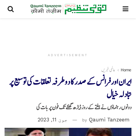
ADVERTISEMENT
Home
عالمی خبریں
ایران اور فرانس کے صدر کا دوطرفہ تعلقات کی توسیع پر
تبادلہ خیال
دونوں رہنماؤں نے ہفتے کے روز ڈیڑھ گھنٹے تک فون پر بات کی
Qaumi Tanzeem
by
جون 11, 2023