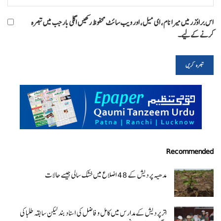
اس براؤزر میں میرا نام، ای میل، اور ویب سائٹ محفوظ رکھیں اگلی بار جب میں تبصرہ
کرنے کےلیے۔
Recommended
مدھیہ پردیش کے 48 اضلاع میں خشک سالی جیسے حالات
اتر پردیش کےمدارس میں کامل و فاضل کی اسناد بند لیکن سابقہ طلبا کی