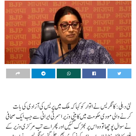
نئی دہلی: کانگریس نے اتوار کو کہا کہ ملک میں پریس کی آزادی کی بات
کرنے والی مودی حکومت میں کابینی وزیر اسمرتی ایرانی سے جب ایک صحافی
نے سوال پوچھا تو وہ اس پر بھڑک گئیں اور پھر اسے تب مرکزی وزیر کے