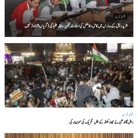
قومی خبریں
اتر پردیش کےمدارس میں کامل و فاضل کی اسناد بند لیکن سابقہ طلبا کی ڈگریا ں اثرانداز نہیں
قومی خبریں
راہل گاندھی نے جھارکھنڈ کے طلبہ تحریک کی حمایت کی