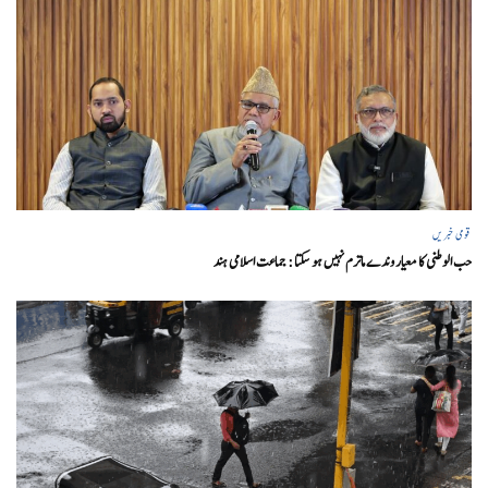
قومی خبریں
حب الوطنی کا معیار وندے ماترم نہیں ہو سکتا : جماعت اسلامی ہند