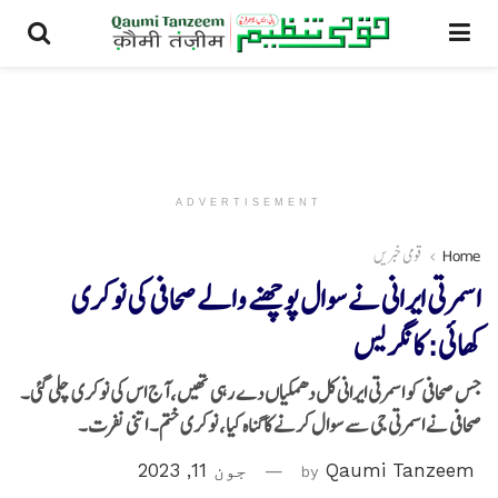
ADVERTISEMENT
Home
قومی خبریں
اسمرتی ایرانی نے سوال پوچھنے والے صحافی کی نوکری
کھائی: کانگریس
جس صحافی کو اسمرتی ایرانی کل دھمکیاں دے رہی تھیں، آج اس کی نوکری چلی گئی۔
صحافی نے اسمرتی جی سے سوال کرنے کا گناہ کیا، نوکری ختم۔ اتنی نفرت۔
Qaumi Tanzeem
by
جون 11, 2023