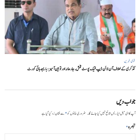
قومی خبریں
گڈکری کے خلاف آن لائن ڈیپ فیک پوسٹ فحش، جارحانہ اور توہین آمیز:بامبے ہائی کورٹ
جواب دیں
*
آپ کا ای میل ایڈریس شائع نہیں کیا جائے گا۔
ضروری خانوں کو
سے نشان زد کیا گیا ہے
تبصرہ
*