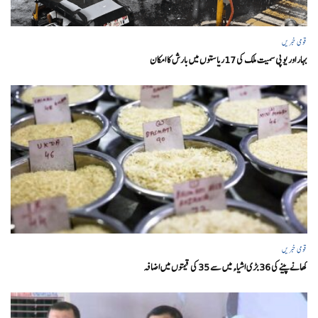
قومی خبریں
بہار اور یو پی سمیت ملک کی 17ریاستوں میں بارش کا امکان
قومی خبریں
کھانے پینے کی 36 بڑی اشیاء میں سے 35 کی قیمتوں میں اضافہ