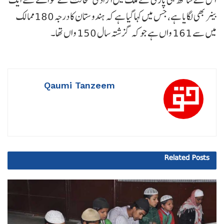
بینر بھی لگایا ہے، جس میں کہا گیا ہے کہ ہندوستان کا درجہ 180 ممالک
میں سے 161 واں ہے جو کہ گزشتہ سال 150 واں تھا۔
Qaumi Tanzeem
Related
Posts