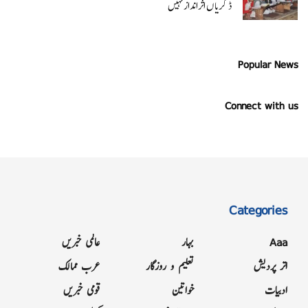
ڈگریا ں اثرانداز نہیں
Popular News
Connect with us
Categories
Aaa
بہار
عالمی خبریں
اتر پردیش
تعلیم و روزگار
عرب ممالک
ادبیات
خواتین
قومی خبریں