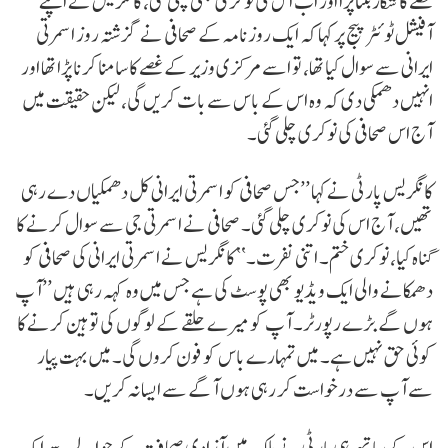
غصے کا شکار بننا پڑا اور اب اس کی نوکری بھی چلی گئی، کانگریس نے اپنے
آفیشل ٹوئٹر پیج پر کہا کہ ایک روزنامہ کے صحافی نے گزشتہ روز اسمرتی
ایرانی سے سوال کیا تھا، تو اسے مرکزی وزیر کے غصے کا سامنا کرنا پڑا تھا اور
انہیں دھمکی دی کہ وہ اس کے باس سے بات کریں گی، لیکن حقیقت میں
آج اس صحافی کی نوکری چلی گئی۔
کانگریس پارٹی نے کہا ’’جس صحافی کو اسمرتی ایرانی کل دھمکیاں دے رہی
تھیں، آج اس کی نوکری چلی گئی۔ صحافی نے اسمرتی جی سے سوال کرنے کا
گناہ کیا، نوکری ختم۔ اتنی نفرت۔‘‘ کانگریس نے اسمرتی ایرانی کی صحافی کو
دھمکانے والی ایک ویڈیو بھی پوسٹ کی ہے جس میں وہ کہہ رہی ہیں ’’آپ
ہوں گے بڑے رپورٹر۔ آپ کو میرے حلقے کے لوگوں کی توہین کرنے کا
کوئی حق نہیں ہے۔ میں تمہارے باس کو فون کروں گی۔ میں بہت پیار
سے آپ سے درخواست کر رہی ہوں آگے سے ایسا نہ کریں۔
اس کے ساتھ ہی پارٹی نے ملک میں آزادی صحافت کے حوالے سے ایک