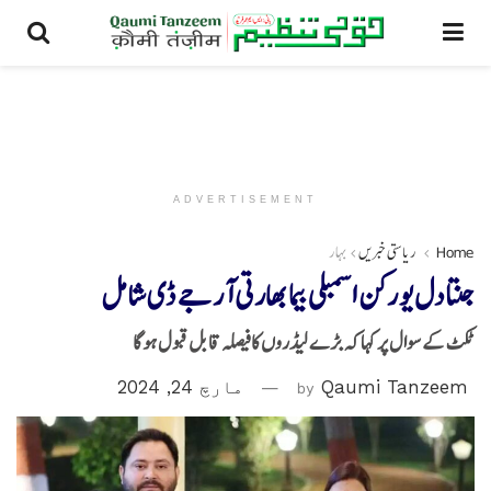
ADVERTISEMENT
Home
ریاستی خبریں
بہار
جنتا دل یو رکن اسمبلی بیما بھارتی آر جے ڈی شامل
ٹکٹ کے سوال پر کہا کہ بڑے لیڈروں کافیصلہ قابل قبول ہوگا
Qaumi Tanzeem
by
مارچ 24, 2024