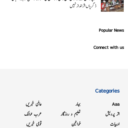
ڈگریا ں اثرانداز نہیں
Popular News
Connect with us
Categories
Aaa
بہار
عالمی خبریں
اتر پردیش
تعلیم و روزگار
عرب ممالک
ادبیات
خواتین
قومی خبریں