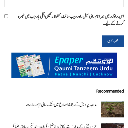
اس براؤزر میں میرا نام، ای میل، اور ویب سائٹ محفوظ رکھیں اگلی بار جب میں تبصرہ
کرنے کےلیے۔
Recommended
مدھیہ پردیش کے 48 اضلاع میں خشک سالی جیسے حالات
اتر پردیش کےمدارس میں کامل و فاضل کی اسناد بند لیکن سابقہ طلبا کی