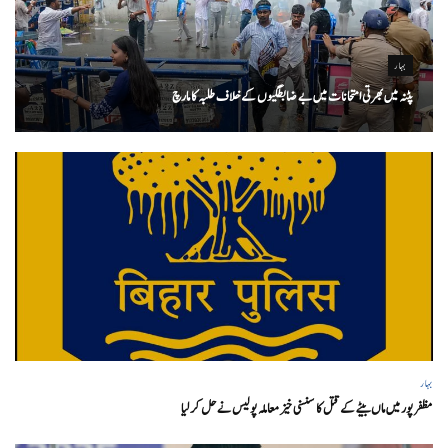
بہار
پٹنہ میں بھرتی امتحانات میں بے ضابطگیوں کے خلاف طلبہ کا مارچ
بہار
مظفر پور میں ماں بیٹے کے قتل کا سنسنی خیز معاملہ پولیس نے حل کر لیا