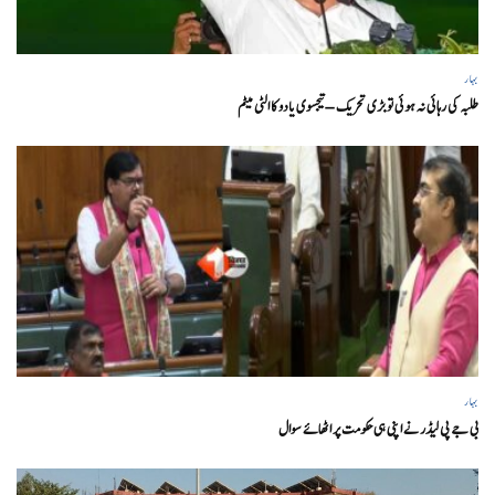
بہار
طلبہ کی رہائی نہ ہوئی تو بڑی تحریک – تیجسوی یادو کا الٹی میٹم
بہار
بی جے پی لیڈر نے اپنی ہی حکومت پر اٹھائے سوال