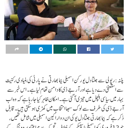
پٹنہ :رپولی سے جنتا دل یو رکن اسمبلی بیما بھارتی نے پارٹی کی بنیادی رکنیت
سے استعفیٰ دے دیا ہے اور آر جے ڈی کا دامن تھام لیا ہے۔ اس خبر سے
بہار میں سیاسی ہلچل میں تیزی آ گئی ہے۔ امکان ظاہر کیا جا رہا ہے کہ وہ اب
آر جے ڈی کی طرف سے لوک سبھا انتخاب میں کھڑی ہو سکتی ہیں۔قابل
ذکر ہے کہ بیما بھارتی جنتا دل یو کی ان دو اراکین اسمبلی میں شامل تھیں،
جو 12 فروری کو اسمبلی اسپیکر کے خلاف تحریک عدم اعتماد پر ووٹنگ کے