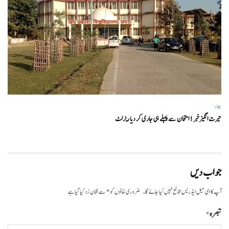
بہار
حیرت انگیزخبر ! امتحان سے پہلے ہی جاری کر دیا ریزلٹ
جواب دیں
*
آپ کا ای میل ایڈریس شائع نہیں کیا جائے گا۔
ضروری خانوں کو
سے نشان زد کیا گیا ہے
تبصرہ
*