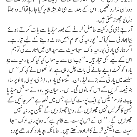
دوران ندارد تھیں۔ اس کے بعد سے ہی اندیشہ ظاہر کیا جا رہا تھا کہ وہ جنتا
دل یو چھوڑ سکتی ہیں۔
آر جے ڈی کی رکنیت حاصل کرنے کے بعد میڈیا سے بات کرتے ہوئے
بیما بھارتی نے کہا کہ ’’پورنیہ کی عوام ہمیں ووٹ دینے کے لیے تیار ہے۔
اگر ہماری پارٹی پورنیہ لوک سبھا سیٹ سے میدان میں اتارے گی تو ہم
اس کے لیے بھی تیار ہیں۔‘‘ جب ان سے یہ سوال کیا گیا کہ پورنیہ سے پپو
یادو کو ٹکٹ دیے جانے کی بات چل رہی ہے، تو انھوں نے کہا کہ ’’اس
سلسلے میں پارٹی کے بڑے لیڈران… تیجسوی یادو، رابڑی دیوی، لالو پرساد
جو فیصلہ کریں گے اس کو مانوں گی۔اس درمیان پپو یادو نے سوشل میڈیا
پلیٹ فارم ’ایکس‘ پر ایک پوسٹ کیا ہے جس میں لکھا ہے ’’مر جائیں گے
لیکن کانگریس نہیں چھوڑیں گے، دنیا چھوڑ دیں گے لیکن پورنیہ نہیں
چھوڑیں گے۔‘‘ ان کے اس پوسٹ سے ظاہر ہے کہ وہ پورنیہ لوک سبھا
سیٹ سے الیکشن لڑنے کا ارادہ رکھتے ہیں۔ حالانکہ پپو یادو کو مدھے پورہ