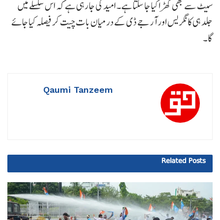
سیٹ سے بھی کھڑا کیا جا سکتا ہے۔ امید کی جا رہی ہے کہ اس سلسلے میں
جلد ہی کانگریس اور آر جے ڈی کے درمیان بات چیت کر فیصلہ کیا جائے
گا۔
Qaumi Tanzeem
Related
Posts