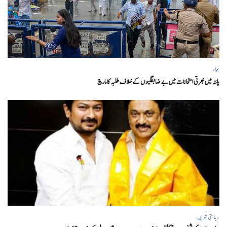
بہار
پٹنہ میں بھرتی امتحانات میں بے ضابطگیوں کے خلاف طلبہ کا مارچ
ریاستی خبریں