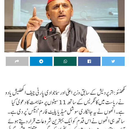
لکھنئو:اتر پردیش کے سابق وزیر اعلیٰ اور سماجوادی پارٹی چیف اکھلیش یادو
نے ریاست میں کانگریس کے ساتھ 11 سیٹوں پر مفاہمت کا دعویٰ کیا
ہے۔ انھوں نے یہ جانکاری سوشل میڈیا پلیٹ فارم ’ایکس‘ پر دی ہے۔
ساتھ ہی انھوں نے اس قدم کو ایک بہترین شروعات قرار دیتے ہوئے