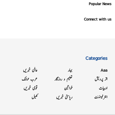
Popular News
Connect with us
Categories
Aaa
بہار
عالمی خبریں
اتر پردیش
تعلیم و روزگار
عرب ممالک
ادبیات
خواتین
قومی خبریں
انٹرٹینمنٹ
ریاستی خبریں
کھیل