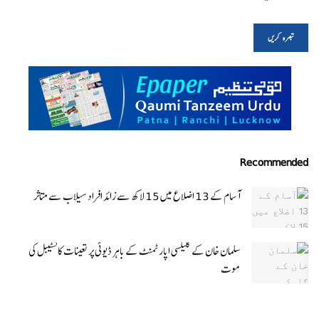
Recommended
آسام کے 13 اضلاع میں 15 لاکھ سے زائد افراد سیلاب سے متاثر
سلمان خان کے گلیکسی اپارٹمنٹ کے باہر ڈیوٹی پر تعینات کانسٹیبل کی
موت