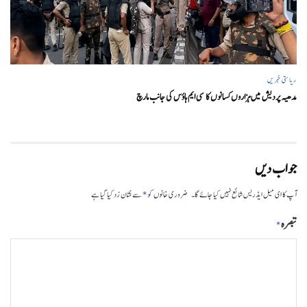
ریاستی خبریں
مدھیہ پردیش میں ہزاروں کسانوں کا سی ایم ہاؤس کی جانب مارچ
جواب دیں
*
آپ کا ای میل ایڈریس شائع نہیں کیا جائے گا۔
ضروری خانوں کو
سے نشان زد کیا گیا ہے
تبصرہ
*