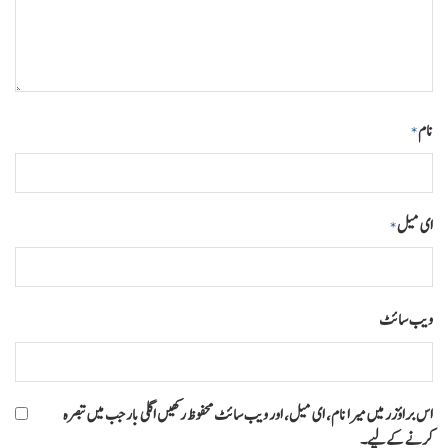
نام
*
ای میل
*
ویب‌ سائٹ
اس براؤزر میں میرا نام، ای میل، اور ویب سائٹ محفوظ رکھیں اگلی بار جب میں تبصرہ
کرنے کےلیے۔