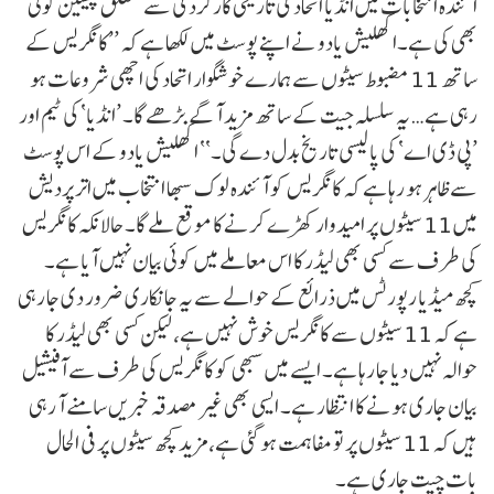
آئندہ انتخابات میں انڈیا اتحاد کی تاریخی کارکردگی سے متعلق پیشین گوئی
بھی کی ہے۔اکھلیش یادو نے اپنے پوسٹ میں لکھا ہے کہ ’’کانگریس کے
ساتھ 11 مضبوط سیٹوں سے ہمارے خوشگوار اتحاد کی اچھی شروعات ہو
رہی ہے… یہ سلسلہ جیت کے ساتھ مزید آگے بڑھے گا۔ ’انڈیا‘ کی ٹیم اور
’پی ڈی اے‘ کی پالیسی تاریخ بدل دے گی۔‘‘ اکھلیش یادو کے اس پوسٹ
سے ظاہر ہو رہا ہے کہ کانگریس کو آئندہ لوک سبھا انتخاب میں اتر پردیش
میں 11 سیٹوں پر امیدوار کھڑے کرنے کا موقع ملے گا۔ حالانکہ کانگریس
کی طرف سے کسی بھی لیڈر کا اس معاملے میں کوئی بیان نہیں آیا ہے۔
کچھ میڈیا رپورٹس میں ذرائع کے حوالے سے یہ جانکاری ضرور دی جا رہی
ہے کہ 11 سیٹوں سے کانگریس خوش نہیں ہے، لیکن کسی بھی لیڈر کا
حوالہ نہیں دیا جا رہا ہے۔ ایسے میں سبھی کو کانگریس کی طرف سے آفیشیل
بیان جاری ہونے کا انتظار ہے۔ ایسی بھی غیر مصدقہ خبریں سامنے آ رہی
ہیں کہ 11 سیٹوں پر تو مفاہمت ہو گئی ہے، مزید کچھ سیٹوں پر فی الحال
بات چیت جاری ہے۔