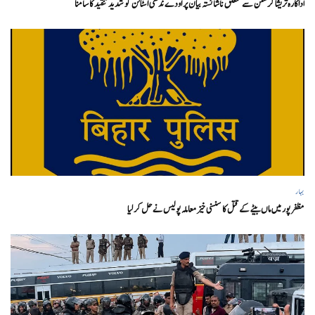
اداکارہ تریشا کرشنن سے متعلق ناشائستہ بیان پر اودے ندھی اسٹالن کو شدید تنقید کا سامنا
بہار
مظفر پور میں ماں بیٹے کے قتل کا سنسنی خیز معاملہ پولیس نے حل کر لیا