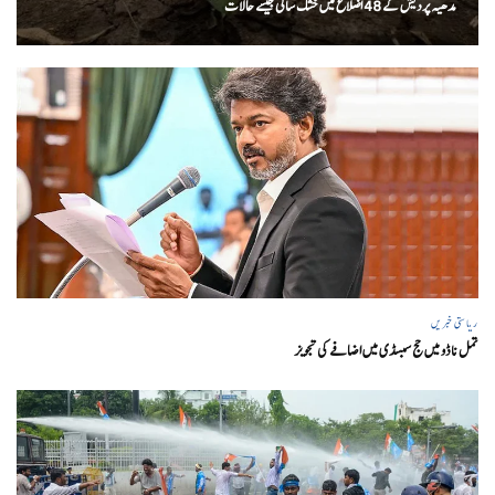
مدھیہ پردیش کے 48 اضلاع میں خشک سالی جیسے حالات
ریاستی خبریں
تمل ناڈو میں حج سبسڈی میں اضافے کی تجویز