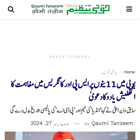
ADVERTISEMENT
Home
ریاستی خبریں
یوپی میں 11یٹوں پرایس پی اور کانگریس میں مفاہمت کا
اکھلیش یادوکادعویٰ
سابق وزیر اعلیٰ نےکہا ’انڈیا‘ کی ٹیم اور ’پی ڈی اے‘ کی پالیسی تاریخ بدل دے گی
Qaumi Tanzeem
by
جنوری 27, 2024