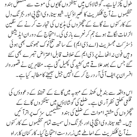
طول پکڑ لیا ہے۔ گوشالاؤں میں سینکڑوں گایوں کی موت سے مشتعل ہندو
تنظیموں نے آج کلکٹریٹ کا گھیراؤ کیا۔ شیو سینا، وی ایچ پی اور بجرنگ دل
کے کارکنوں نے گائے کے بچھڑوں کی ہڈیوں کی تجارت کرنے کے سنگین
الزامات لگاتے ہوئے جم کرنعرے بازی کی۔ احتجاج کے دوران ایڈیشنل
ڈسٹرکٹ مجسٹریٹ (اے ڈی ایم) کے ساتھ تلخ نوک جھونک بھی ہوئی
وہیں فون نہ اٹھانے پر ڈی ایم کے خلاف قابل اعتراض تبصرے بھی کئے
گئے جس کے بعد علاقے میں کشیدگی پھیل گئی ہے۔ مظاہرین نے قصوروار
افسران پرایف آئی آر درج کرکےانہیں جیل بھیجنے کا مطالبہ کیا ہے۔
اس واقعہ سے بندیل کھنڈ کے مہوبہ میں گائے کے تحفظ کے دعووؤں کی
قلعی کھلتی نظر آرہی ہے۔ ضلع کی گوشالاؤں میں سینکڑوں گائے کے
بچھڑوں کی مشتبہ اموات کے ضلع کی ہندو تنظیمیں سڑک پر اترآئیں
ہیں۔ شیوسینا، وی ایچ پی اور بجرنگ دل سمیت تمام تنظیموں کے کارکنوں
نے آج کلکٹریٹ کے احاطے میں زبردست احتجاج کیا۔ کارکنان کا براہ