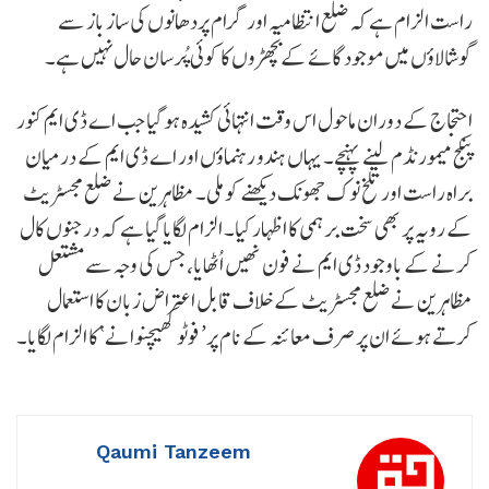
راست الزام ہے کہ ضلع انتظامیہ اور گرام پردھانوں کی ساز باز سے
گوشالاؤں میں موجود گائے کے بچھڑوں کا کوئی پُرسان حال نہیں ہے۔
احتجاج کے دوران ماحول اس وقت انتہائی کشیدہ ہو گیا جب اے ڈی ایم کنور
پنکج میمورنڈم لینے پہنچے۔ یہاں ہندو رہنماؤں اور اے ڈی ایم کے درمیان
براہ راست اور تلخ نوک جھونک دیکھنے کو ملی۔ مظاہرین نے ضلع مجسٹریٹ
کے رویہ پر بھی سخت برہمی کا اظہار کیا۔ الزام لگایا گیا ہے کہ درجنوں کال
کرنے کے باوجود ڈی ایم نے فون نھیں اُٹھایا، جس کی وجہ سے مشتعل
مظاہرین نے ضلع مجسٹریٹ کے خلاف قابل اعتراض زبان کا استعمال
کرتے ہوئے ان پر صرف معائنہ کے نام پر’ فوٹو کھیچنوانے‘ کا الزام لگایا۔
Qaumi Tanzeem