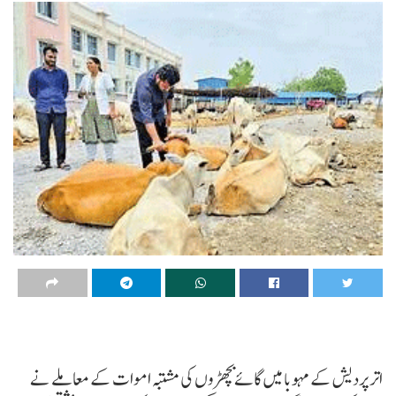
اتر پردیش کے مہوبا میں گائے بچھڑوں کی مشتبہ اموات کے معاملے نے