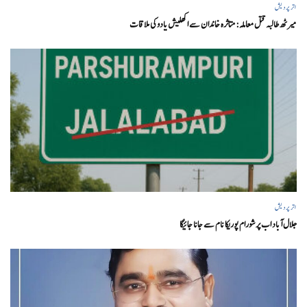
اتر پردیش
میرٹھ طالبہ قتل معاملہ: متاثرہ خاندان سے اکھلیش یادوکی ملاقات
اتر پردیش
جلال آباد اب پرشورام پوریکا نام سے جانا جائیگا