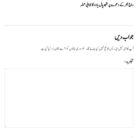
راج بھر کے دعوے پر شیوپال یادو کا جوابی حملہ
جواب دیں
*
آپ کا ای میل ایڈریس شائع نہیں کیا جائے گا۔
ضروری خانوں کو
سے نشان زد کیا گیا ہے
تبصرہ
*