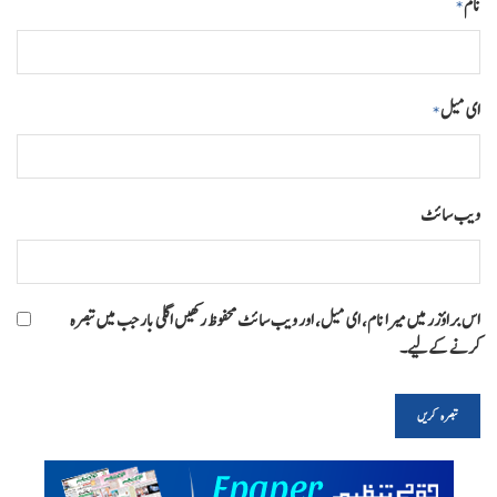
نام
*
ای میل
*
ویب‌ سائٹ
اس براؤزر میں میرا نام، ای میل، اور ویب سائٹ محفوظ رکھیں اگلی بار جب میں تبصرہ
کرنے کےلیے۔