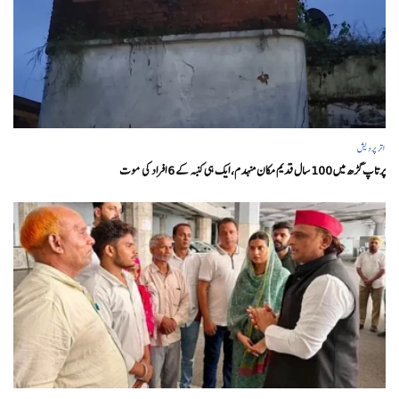
اتر پردیش
پرتاپ گڑھ میں 100 سال قدیم مکان منہدم، ایک ہی کنبہ کے 6 افراد کی موت