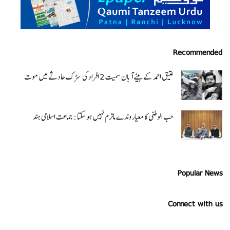
Recommended
عتیق احمد کے بیٹے آبان سمیت 2 افراد کی سڑک حادثے میں موت
حب الوطنی کا معیار وندے ماترم نہیں ہو سکتا : جماعت اسلامی ہند
Popular News
Connect with us