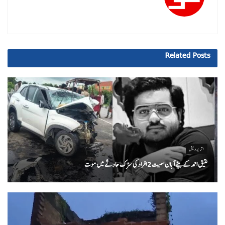
Related
Posts
اتر پردیش
عتیق احمد کے بیٹے آبان سمیت 2 افراد کی سڑک حادثے میں موت