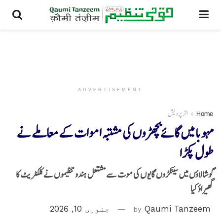
ADVERTISEMENT
Home
اتر پردیش
مہوبا میں گائے بچھڑوں کی مشتبہ اموات کے معاملے نے
طول پکڑا
گوشالاؤں میں سینکڑوں گایوں کی موت سے مشتعل ہندو تنظیموں نے کلکٹریٹ کا
گھیراؤ کیا
Qaumi Tanzeem
by
جنوری 10, 2026