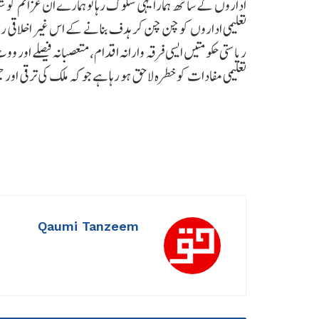
اداروں کے ساتھ ہمارا یہی سلوک رہا تو ہمارے ان عزائم کو شدی
تعلیمی اداروں کو چن چن کر ہدف بنانے کے اس غیر اخلاقی رو
ریاستی حکومتیں ایسی فرقہ وارانہ اقدام، متعصبانہ فیصلے اور
تعلیمی مفادات کو خطرہ لاحق ہو رہا ہے جو کہ ملک کی ترقی او
Qaumi Tanzeem