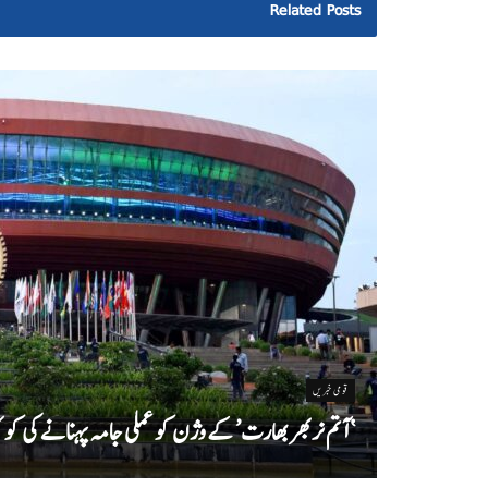
Related
Posts
قومی خبریں
‘ آتم نربھر بھارت’ کے وژن کو عملی جامہ پہنانے کی 