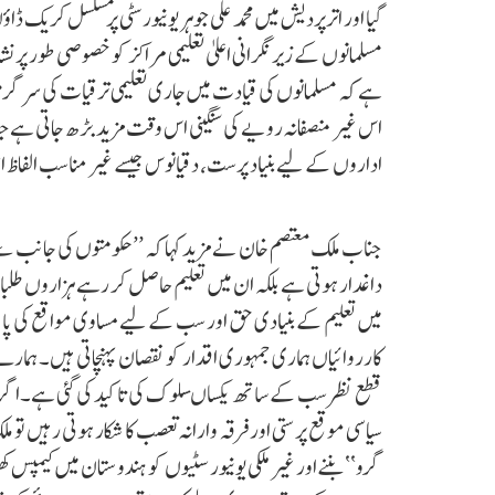
گیا اور اترپردیش میں محمد علی جوہر یونیورسٹی پر مسلسل کریک
مسلمانوں کے زیر نگرانی اعلیٰ تعلیمی مراکز کو خصوصی طور پر 
ہے کہ مسلمانوں کی قیادت میں جاری تعلیمی ترقیات کی سرگرمیو
اس غیر منصفانہ رویے کی سنگینی اس وقت مزید بڑھ جاتی ہ
اداروں کے لیے بنیاد پرست، دقیانوس جیسے غیر مناسب الفاظ اس
جناب ملک معتصم خان نے مزید کہا کہ ’’ حکومتوں کی جانب
داغدار ہوتی ہے بلکہ ان میں تعلیم حاصل کر رہے ہزاروں طلباء
میں تعلیم کے بنیادی حق اور سب کے لیے مساوی مواقع کی پا
کارروائیاں ہماری جمہوری اقدار کو نقصان پہنچاتی ہیں۔ ہم
سیاسی موقع پرستی اور فرقہ وارانہ تعصب کا شکار ہوتی رہیں تو ملک
گرو‘‘ بننے اور غیر ملکی یونیورسٹیوں کو ہندوستان میں کیمپس 