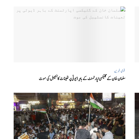
قومی خبریں
سلمان خان کے گلیکسی اپارٹمنٹ کے باہر ڈیوٹی پر تعینات کانسٹیبل کی موت