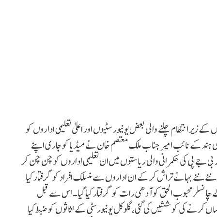
 کے زیر انتظام چلنے والی بعض یونیورسٹیوں اور اعلیٰ تعلیمی اداروں کو
می ہند کے نائب امیر جناب ملک معتصم خان نے میڈیا کو جاری اپنے
ہ بی جے پی کی حکمرانی والی ریاستوں میں ان تعلیمی اداروں کو چن چن کر
۔ نئے نئے بہانے تراش کر کے ان اداروں سے منسلک افراد کو گرفتار کیا
کے چانسلر محبوب الحق کو آدھی رات کو گرفتار کیا گیا۔ اس سے قبل
اساں کرنے کی کوششیں کی گئی، گلوکل یونیورسٹی کے اثاثوں کو ضبط کیا