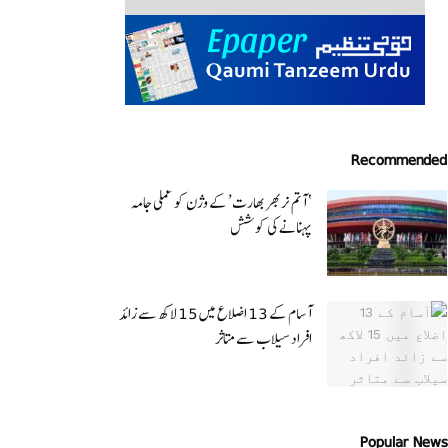
Recommended
‘ آتم نربھر بھارت’ کے وژن کو عملی جامہ
پہنانے کی کوشش
آسام کے 13 اضلاع میں 15 لاکھ سے زائد
افراد سیلاب سے متاثر
Popular News