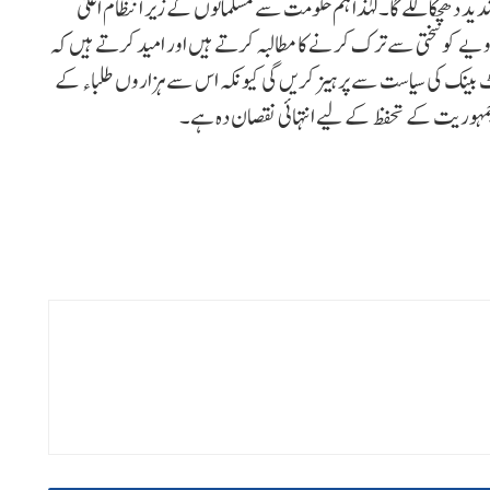
د دھچکا لگے گا۔ لہٰذا ہم حکومت سے مسلمانوں کے زیر انتظام اعلیٰ
یے کو سختی سے ترک کرنے کا مطالبہ کرتے ہیں اور امید کرتے ہیں کہ
 ووٹ بینک کی سیاست سے پرہیز کریں گی کیونکہ اس سے ہزاروں طلباء کے
ر جمہوریت کے تحفظ کے لیے انتہائی نقصان دہ ہے۔