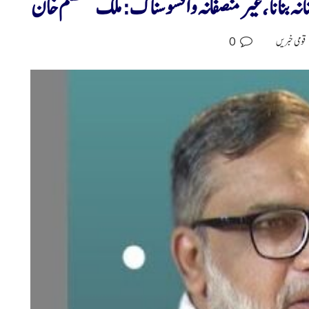
انہ بنانا ،غیر منصفانہ و افسوسناک: ملک معتصم خان
0
قومی خبریں