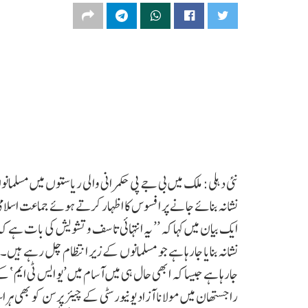
نئی دہلی: ملک میں بی جے پی حکمرانی والی ریاستوں میں مسلمانوں
نشانہ بنائے جانے پر افسوس کا اظہار کرتے ہوئے جماعت اسلا
ایک بیان میں کہا کہ ’’ یہ انتہائی تاسف و تشویش کی بات ہے ک
نشانہ بنایا جارہا ہے جو مسلمانوں کے زیر انتظام چل رہے ہیں
جارہا ہے جیسا کہ ابھی حال ہی میں آسام میں ’یو ایس ٹی ایم ‘
راجستھان میں مولانا آزاد یونیورسٹی کے چیئر پرسن کو بھی ہر