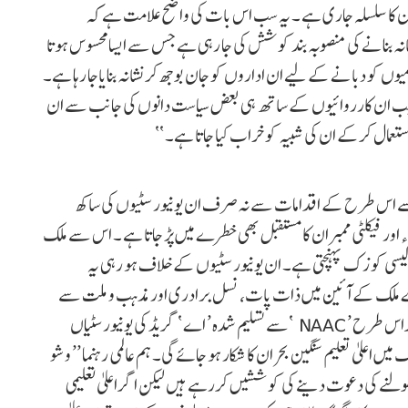
 ڈاؤن کا سلسلہ جاری ہے ۔ یہ سب اس بات کی واضح علامت ہے کہ
نشانہ بنانے کی منصوبہ بند کوشش کی جا رہی ہے جس سے ایسا محسوس ہوتا
ں کو دبانے کے لیے ان اداروں کو جان بوجھ کر نشانہ بنایاجا رہا ہے۔
ے جب ان کارروائیوں کے ساتھ ہی بعض سیاست دانوں کی جانب سے ان
تعمال کرکے ان کی شبیہ کو خراب کیا جاتا ہے۔ ‘‘
 سے اس طرح کے اقدامات سے نہ صرف ان یونیورسٹیوں کی ساکھ
 اور فیکلٹی ممبران کا مستقبل بھی خطرے میں پڑ جاتا ہے ۔ اس سے ملک
لیسی کو زک پہنچتی ہے۔ ان یونیورسٹیوں کے خلاف ہو رہی یہ
ارے ملک کے آئین میں ذات پات، نسل برادری اور مذہب و ملت سے
قطع نظر سب کے ساتھ یکساںسلوک کی تاکید کی گئی ہے۔اگر اس طرح ’ NAAC ‘سے تسلیم شدہ ’ اے ‘ گریڈ کی یونیورسٹیاں
 میں اعلیٰ تعلیم سنگین بحران کا شکار ہو جائے گی۔ ہم عالمی رہنما ’’ وشو
کھولنے کی دعوت دینے کی کوششیں کررہے ہیں لیکن اگر اعلیٰ تعلیمی