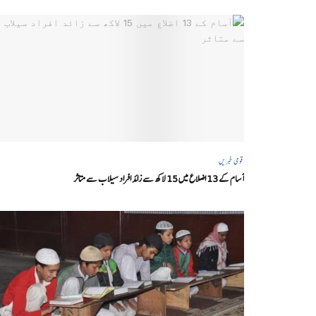
قومی خبریں
آسام کے 13 اضلاع میں 15 لاکھ سے زائد افراد سیلاب سے متاثر