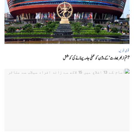
قومی خبریں
‘ آتم نربھر بھارت’ کے وژن کو عملی جامہ پہنانے کی کوشش