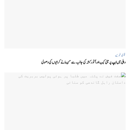
قومی خبریں
دہلی میں ایپ پر مبنی کیب اور آٹو رکشہ کی جانب سے من مانے کرایوں کی وصولی