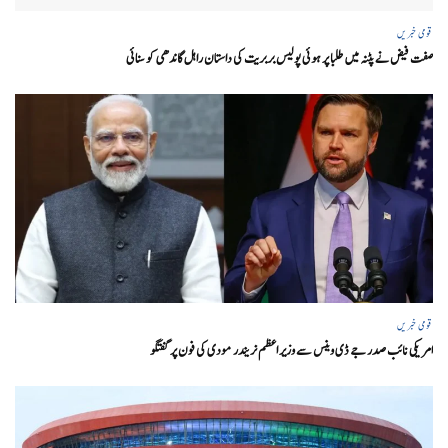
قومی خبریں
صفت فیض نے پٹنہ میں طلبا پر ہوئی پولیس بربریت کی داستان راہل گاندھی کو سنائی
قومی خبریں
امریکی نائب صدر جے ڈی وینس سے وزیر اعظم نریندر مودی کی فون پر گفتگو