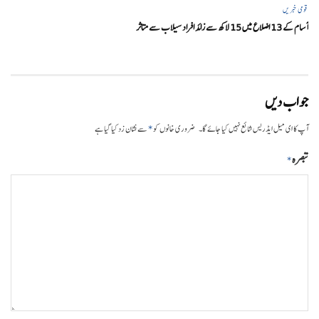
قومی خبریں
آسام کے 13 اضلاع میں 15 لاکھ سے زائد افراد سیلاب سے متاثر
جواب دیں
*
آپ کا ای میل ایڈریس شائع نہیں کیا جائے گا۔
ضروری خانوں کو
سے نشان زد کیا گیا ہے
تبصرہ
*