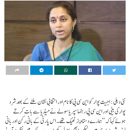
نئی دہلی : اجیت پوار کو این سی پی کا نام اور انتخابی نشان ملنے کے بعدشرد
پوارکی بیٹی اور این سی پی رہنما سپریا سولے نے میڈیا سے بات کرتے
ہوئے کہا کہ ’’ہمارے دستاویز ٹھیک تھے۔ اس پارٹی کے بانی رکن اور بانی