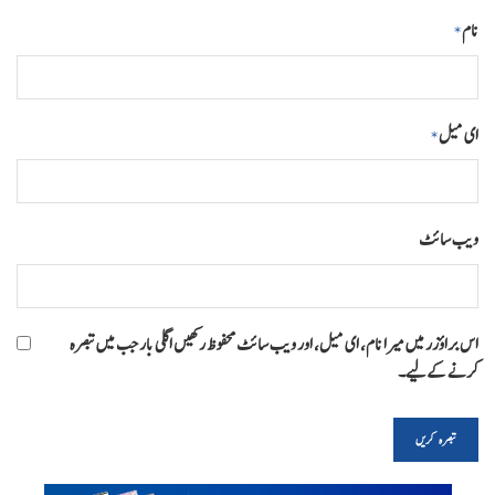
نام
*
ای میل
*
ویب‌ سائٹ
اس براؤزر میں میرا نام، ای میل، اور ویب سائٹ محفوظ رکھیں اگلی بار جب میں تبصرہ
کرنے کےلیے۔