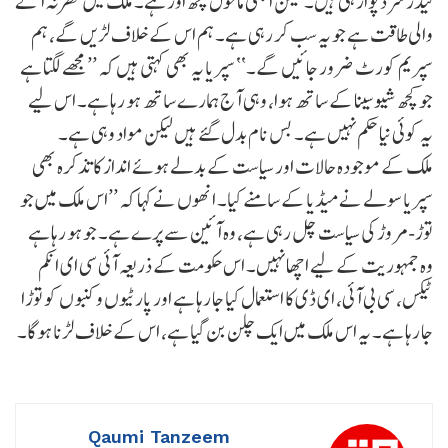
لیڈر شرد پوار ہی ہیں۔ لیکن ابھی ماحول کچھ اور ہے۔ ملک میں نظر نہ آنے
والی طاقت ہے جو یہ سب کر رہی ہے۔ ہم اس کے خلاف لڑیں گے، ہم
سپریم کورٹ ضرور جائیں گے۔‘‘ سپریا یہ بھی کہتی ہیں کہ ’’مجھے لگتا ہے
جو کچھ شیوسینا کے ساتھ ہوا، وہی آج ہمارے ساتھ ہو رہا ہے۔ اس لیے
یہ کوئی نیا حکم نہیں ہے۔ بس نام بدل گئے ہیں لیکن مواد وہی ہے۔
ملک کے موجودہ حالات اور سیاست کے بدلے ہوئے انداز کا تذکرہ بھی
سپریا سولے نے میڈیا کے سامنے کیا۔ انھوں نے کہا کہ ’’اس ملک میں جو
توڑ-مروڑ کی سیاست چل رہی ہے، وہ آئین سے پرے ہے۔ جو ہو رہا ہے
وہ جمہوریت کے لیے اچھا نہیں۔ اس حکومت کے ذریعہ آئی سی ای انکم
ٹیکس، سی بی آئی، ای ڈی کا استعمال کیا جا رہا ہے اور پارٹیوں و کنبوں کو توڑا
جا رہا ہے۔ یہ اس ملک میں ایک چلن بن گیا ہے، اس کے خلاف لڑنا ہوگا۔
Qaumi Tanzeem