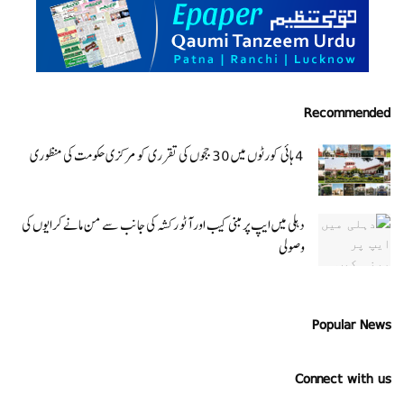
Recommended
4 ہائی کورٹوں میں 30 ججوں کی تقرری کو مرکزی حکومت کی منظوری
دہلی میں ایپ پر مبنی کیب اور آٹو رکشہ کی جانب سے من مانے کرایوں کی
وصولی
Popular News
Connect with us