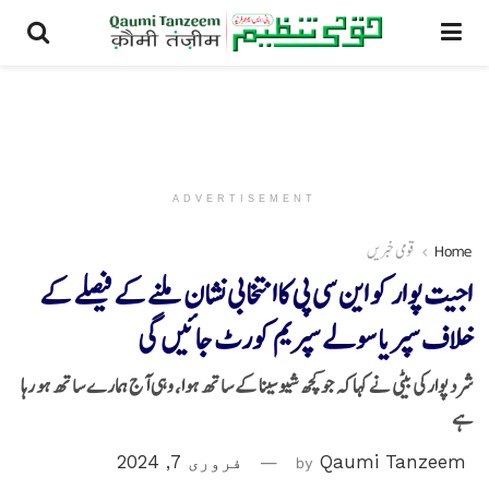
ADVERTISEMENT
Home
قومی خبریں
اجیت پوار کو این سی پی کاانتخابی نشان ملنے کے فیصلے کے
خلاف سپریا سولے سپریم کورٹ جائیں گی
شرد پوارکی بیٹی نے کہا کہ جو کچھ شیوسینا کے ساتھ ہوا، وہی آج ہمارے ساتھ ہو رہا
ہے
Qaumi Tanzeem
by
فروری 7, 2024