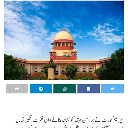
سپریم کورٹ نے برہمن طبقہ کو نشانہ بنانے والی نفرت انگیز تقاریر