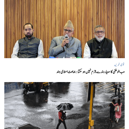
قومی خبریں
حب الوطنی کا معیار وندے ماترم نہیں ہو سکتا : جماعت اسلامی ہند