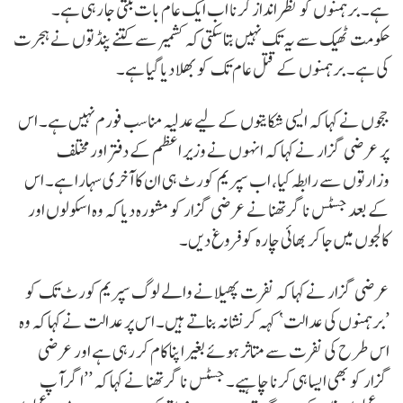
ہے۔ برہمنوں کو نظر انداز کرنا اب ایک عام بات بنتی جا رہی ہے۔
حکومت ٹھیک سے یہ تک نہیں بتا سکتی کہ کشمیر سے کتنے پنڈتوں نے ہجرت
کی ہے۔ برہمنوں کے قتل عام تک کو بھلا دیا گیا ہے۔
ججوں نے کہا کہ ایسی شکایتوں کے لیے عدلیہ مناسب فورم نہیں ہے۔ اس
پر عرضی گزار نے کہا کہ انہوں نے وزیر اعظم کے دفتر اور مختلف
وزارتوں سے رابطہ کیا، اب سپریم کورٹ ہی ان کا آخری سہارا ہے۔ اس
کے بعد جسٹس ناگرتھنا نے عرضی گزار کو مشورہ دیا کہ وہ اسکولوں اور
کالجوں میں جا کر بھائی چارہ کو فروغ دیں۔
عرضی گزار نے کہا کہ نفرت پھیلانے والے لوگ سپریم کورٹ تک کو
’برہمنوں کی عدالت‘ کہہ کر نشانہ بناتے ہیں۔ اس پر عدالت نے کہا کہ وہ
اس طرح کی نفرت سے متاثر ہوئے بغیر اپنا کام کر رہی ہے اور عرضی
گزار کو بھی ایسا ہی کرنا چاہیے۔ جسٹس ناگرتھنا نے کہا کہ ’’اگر آپ