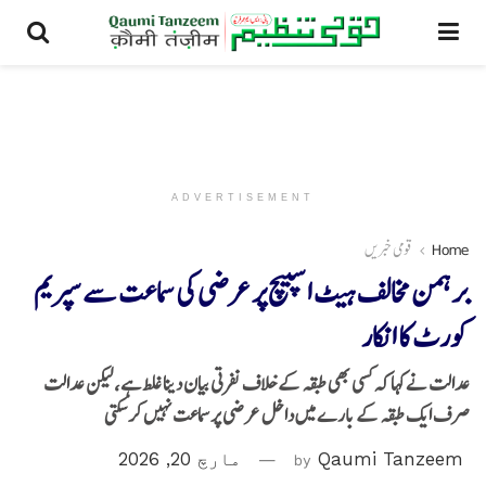
ADVERTISEMENT
Home
قومی خبریں
برہمن مخالف ہیٹ اسپیچ پر عرضی کی سماعت سے سپریم
کورٹ کا انکار
عدالت نےکہا کہ کسی بھی طبقہ کے خلاف نفرتی بیان دینا غلط ہے، لیکن عدالت
صرف ایک طبقہ کے بارے میں داخل عرضی پر سماعت نہیں کر سکتی
Qaumi Tanzeem
by
مارچ 20, 2026