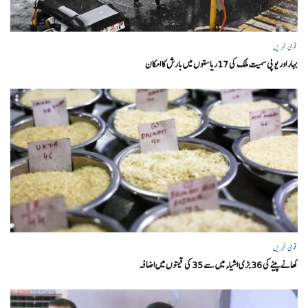
قومی خبریں
بہار اور یو پی سمیت ملک کی 17ریاستوں میں بارش کا امکان
قومی خبریں
کھانے پینے کی 36 بڑی اشیاء میں سے 35 کی قیمتوں میں اضافہ