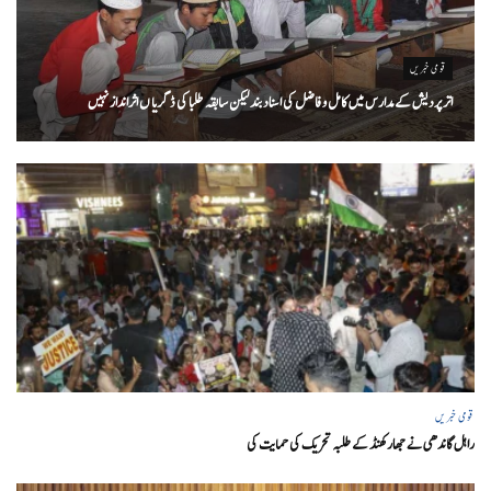
قومی خبریں
اتر پردیش کےمدارس میں کامل و فاضل کی اسناد بند لیکن سابقہ طلبا کی ڈگریا ں اثرانداز نہیں
قومی خبریں
راہل گاندھی نے جھارکھنڈ کے طلبہ تحریک کی حمایت کی