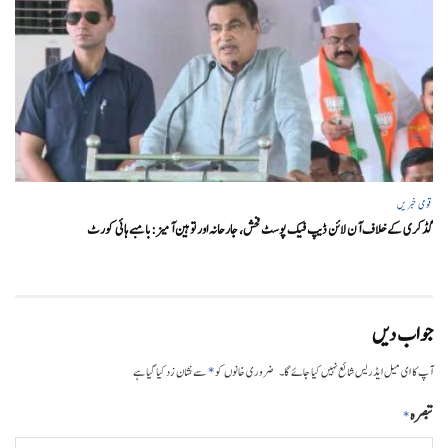
قومی خبریں
گڈکری کے خلاف آن لائن ڈیپ فیک پوسٹ فحش، جارحانہ اور توہین آمیز:بامبے ہائی کورٹ
جواب دیں
*
آپ کا ای میل ایڈریس شائع نہیں کیا جائے گا۔
ضروری خانوں کو
سے نشان زد کیا گیا ہے
تبصرہ
*