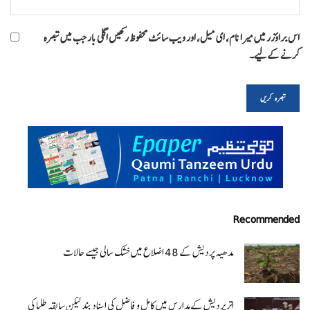
اس براؤزر میں میرا نام، ای میل، اور ویب سائٹ محفوظ رکھیں اگلی بار جب میں تبصرہ
کرنے کےلیے۔
Recommended
مدھیہ پردیش کے 48 اضلاع میں خشک سالی جیسے حالات
اتر پردیش کےمدارس میں کامل و فاضل کی اسناد بند لیکن سابقہ طلبا کی