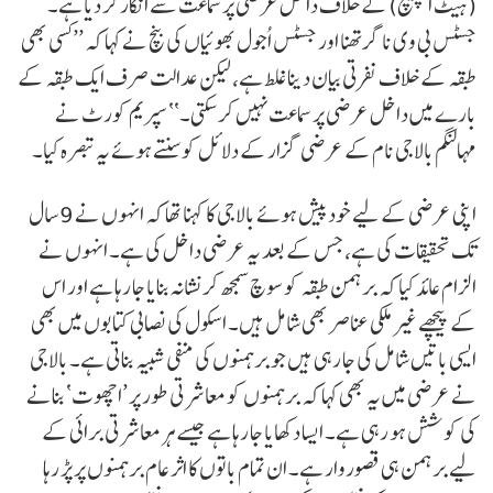
(ہیٹ اسپیچ) کے خلاف داخل عرضی پر سماعت سے انکار کر دیا ہے۔
جسٹس بی وی ناگرتھنا اور جسٹس اُجول بھوئیاں کی بنچ نے کہا کہ ’’کسی بھی
طبقہ کے خلاف نفرتی بیان دینا غلط ہے، لیکن عدالت صرف ایک طبقہ کے
بارے میں داخل عرضی پر سماعت نہیں کر سکتی۔‘‘ سپریم کورٹ نے
مہالنگم بالاجی نام کے عرضی گزار کے دلائل کو سنتے ہوئے یہ تبصرہ کیا۔
اپنی عرضی کے لیے خود پیش ہوئے بالاجی کا کہنا تھا کہ انہوں نے 9 سال
تک تحقیقات کی ہے، جس کے بعد یہ عرضی داخل کی ہے۔ انہوں نے
الزام عائد کیا کہ برہمن طبقہ کو سوچ سمجھ کر نشانہ بنایا جا رہا ہے اور اس
کے پیچھے غیر ملکی عناصر بھی شامل ہیں۔ اسکول کی نصابی کتابوں میں بھی
ایسی باتیں شامل کی جا رہی ہیں جو برہمنوں کی منفی شبیہ بناتی ہے۔ بالاجی
نے عرضی میں یہ بھی کہا کہ برہمنوں کو معاشرتی طور پر ’اچھوت‘ بنانے
کی کوشش ہو رہی ہے۔ ایسا دکھایا جا رہا ہے جیسے ہر معاشرتی برائی کے
لیے برہمن ہی قصوروار ہے۔ ان تمام باتوں کا اثر عام برہمنوں پر پڑ رہا