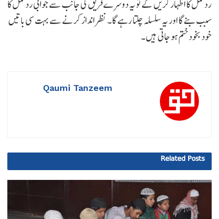
ردعمل کا اظہار کریں گے تو یہ دوسرے فریق کی جانب سے جوابی ردعمل کا
سبب بنے گا اور یہ سلسلہ چلتا رہے گا۔ نظر انداز کرنے سے بہت سی باتیں
خود بخود ختم ہو جاتی ہیں۔
Qaumi Tanzeem
Related
Posts