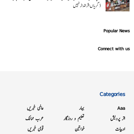
ڈگریا ں اثرانداز نہیں
Popular News
Connect with us
Categories
Aaa
بہار
عالمی خبریں
اتر پردیش
تعلیم و روزگار
عرب ممالک
ادبیات
خواتین
قومی خبریں