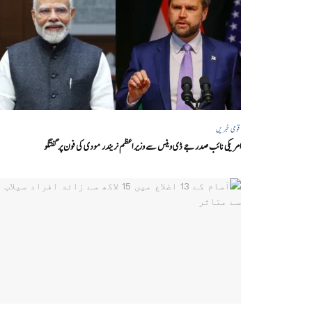
قومی خبریں
امریکی نائب صدر جے ڈی وینس سے وزیر اعظم نریندر مودی کی فون پر گفتگو