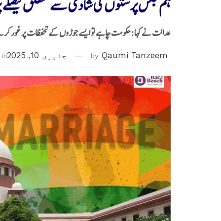
ہم جنس پرستوں کی شادی سے متعلق فیصلے پر
عدالت نے کہا: حکومت چاہے تو ایسے جوڑوں کے تحفظات پر غور کرن
Qaumi Tanzeem
by
جنوری 10, 2025
in