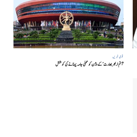
قومی خبریں
‘ آتم نربھر بھارت’ کے وژن کو عملی جامہ پہنانے کی کوشش