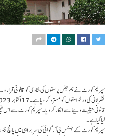
سپریم کورٹ نے ہم جنس پرستوں کی شادی کو قانونی قرار دینے
لیا گیاہے۔
سپریم کورٹ کے جسٹس بی آر گوائی کی سربراہی میں پانچ ججوں