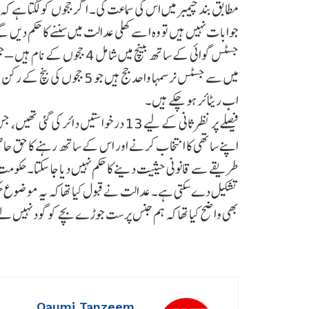
مطابق بند چیمبر میں اس کی سماعت کی۔ اگر ججوں کو لگتا ہے کہ پ
جوابات نہیں ہیں تو وہ اسے کھلی عدالت میں سننے کا حکم د
جسٹس گوائی کے ساتھ بینچ میں ش
اب ریٹائر ہو چکے ہیں۔
فیصلے پر نظر ثانی کے لیے 13 درخواستیں د
اپنے ساتھی کا انتخاب کرنے اور اس کے ساتھ رہنے کا حق حاص
طریقے سے قانونی حیثیت دینے کا حکم نہیں دیا جا سکتا۔ حکو
تشکیل دے سکتی ہے۔ عدالت نے قبول کیا تھا کہ یہ موضوع حکو
بھی واضح کیا تھا کہ ہم جنس پرست جوڑے بچے کو گود نہیں لے
Qaumi Tanzeem