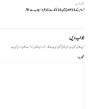
قومی خبریں
آسام کے 13 اضلاع میں 15 لاکھ سے زائد افراد سیلاب سے متاثر
جواب دیں
*
آپ کا ای میل ایڈریس شائع نہیں کیا جائے گا۔
ضروری خانوں کو
سے نشان زد کیا گیا ہے
تبصرہ
*