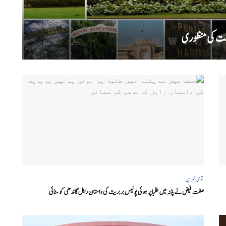
قومی خبریں
صفت فیض نے پٹنہ میں طلبا پر ہوئی پولیس بربریت کی داستان راہل گاندھی کو سنائی