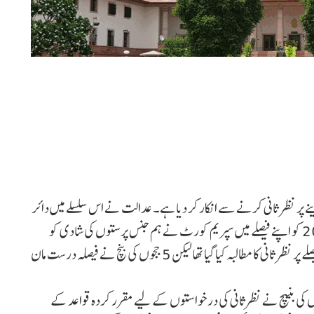
 پر نظر ثانی کرنے سے انکار کر دیا ہے۔ عدالت نے اس سلسلے میں دائر
نظرثانی کی درخواستوں کو مسترد کر دیا ہے۔ 17 اکتوبر 2023 کو اپنے فیصلے میں سپریم کورٹ نے ہم جنس پرستوں کی شادی کو
قانونی حیثیت دینے سے انکار کر دیا۔ سپریم کورٹ سے اس فیصلے پر نظر ثانی کا مطالبہ کیا گیا تھا لیکن 5 ججوں کی بنچ نے فیصلہ درست مان
 کی بنیچ نے نظرثانی کی درخواستوں کے لیے مقرر کردہ قواعد کے