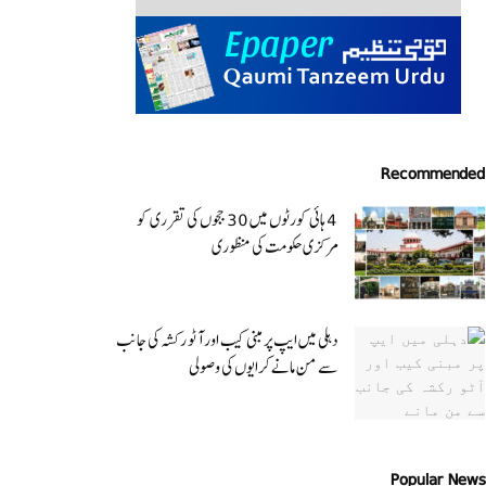
Recommended
4 ہائی کورٹوں میں 30 ججوں کی تقرری کو
مرکزی حکومت کی منظوری
دہلی میں ایپ پر مبنی کیب اور آٹو رکشہ کی جانب
سے من مانے کرایوں کی وصولی
Popular News