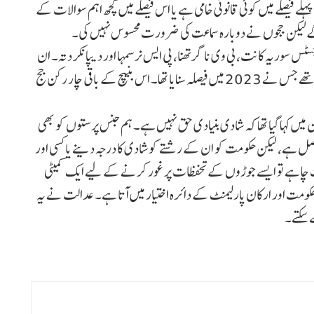
ہلے فیصلے میں کوئی قانونی خامی ہے یا اس فیصلے میں کچھ اہم سوالات کے
یں گےلیکن ججوں نے دوبارہ سماعت کی ضرورت محسوس نہیں کی۔
امل 4 ججوں کے نام ہیں – جسٹس سوریہ کانت، بی وی ناگرتھنا، پی ایس نرسمہا اور دیپانکر دتہ۔ ان
میں سے جسٹس نرسمہا واحد جج ہیں جو 5 ججوں کی بنچ کے رکن تھے جس نے 2023 میں فیصلہ سنایا تھا۔ اس بنیچ کے باقی چار رکن جج
ائر کی گئی تھیں، جن میں کہا گیا تھا کہ شادی بنیادی حق نہیں ہے۔ ہم جنس پرستوں کو بھی
ل ہے، لیکن حکومت کو ان کے رشتے کو شادی کا درجہ دینے یا کسی اور
مت چاہے تو ایسے جوڑوں کے تحفظات پر غور کرنے کے لیے ایک کمیٹی
مت اور ارکان پارلیمنٹ کے دائرہ اختیار میں آتا ہے۔ عدالت نے یہ
 سکتے۔