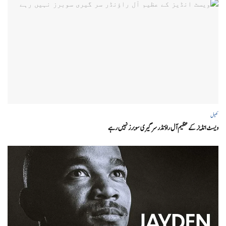
کھیل
ویسٹ انڈیز کے عظیم آل راؤنڈر سر گیری سوبرز نہیں رہے