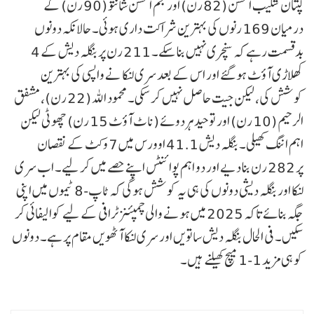
کپتان شکیب الحسن (82 رن) اور نجم الحسن شانتو (90 رن) کے
درمیان 169 رنوں کی بہترین شراکت داری ہوئی۔ حالانکہ دونوں
بدقسمت رہے کہ سنچری نہیں بنا سکے۔ 211 رن پر بنگلہ دیش کے 4
کھلاڑی آؤٹ ہو گئے اور اس کے بعد سری لنکا نے واپسی کی بہترین
کوشش کی، لیکن جیت حاصل نہیں کر سکی۔ محمود اللہ (22 رن)، مشفق
الرحیم (10 رن) اور توحید ہردوئے (ناٹ آؤٹ 15 رن) چھوٹی لیکن
اہم اننگ کھیلی۔ بنگلہ دیش 41.1 اوورس میں 7 وکٹ کے نقصان
پر 282 رن بنا دیے اور دو اہم پوائنٹس اپنے حصے میں کر لیے۔ اب سری
لنکا اور بنگلہ دیشی دونوں کی ہی یہ کوشش ہوگی کہ ٹاپ-8 ٹیموں میں اپنی
جگہ بنائے تاکہ 2025 میں ہونے والی چمپئنز ٹرافی کے لیے کوالیفائی کر
سکیں۔ فی الحال بنگلہ دیش ساتویں اور سری لنکا آٹھویں مقام پر ہے۔ دونوں
کو ہی مزید 1-1 میچ کھیلنے ہیں۔