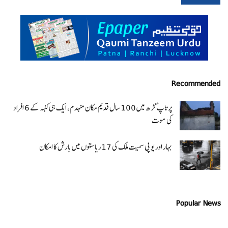
Recommended
پرتاپ گڑھ میں 100 سال قدیم مکان منہدم، ایک ہی کنبہ کے 6 افراد
کی موت
بہار اور یو پی سمیت ملک کی 17ریاستوں میں بارش کا امکان
Popular News