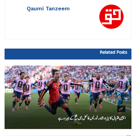
Qaumi Tanzeem
Related
Posts
کھیل
اسپین فٹبال کا نیا بادشاہ ، ٹوریس فائنل میں فتح کے ہیرو رہے