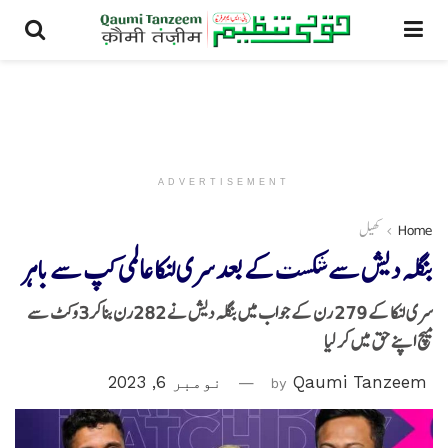
ADVERTISEMENT
Home
کھیل
بنگلہ دیش سے شکست کے بعد سری لنکا عالمی کپ سے باہر
سری لنکا کے 279 رن کے جواب میں بنگلہ دیش نے 282رن بناکر3وکٹ سے
میچ اپنے حق میں کر لیا
Qaumi Tanzeem
by
نومبر 6, 2023