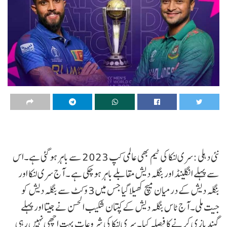
نئی دہلی :سری لنکا کی ٹیم بھی عالمی کپ 2023 سے باہر ہو گئی ہے۔اس
سے پہلے انگلینڈ اور بنگلہ دیش مقابلے باہر ہو چکی ہے ۔ آج سری لنکا اور
بنگلہ دیش کے درمیان میچ کھیلا گیا جس میں 3 وکٹ سے بنگلہ دیش کو
جیت ملی۔ آج ٹاس بنگلہ دیش کے کپتان شکیب الحسن نے جیتا اور پہلے
گیندبازی کرنے کا فیصلہ کیا۔ سری لنکا کی شروعات بہت اچھی نہیں رہی