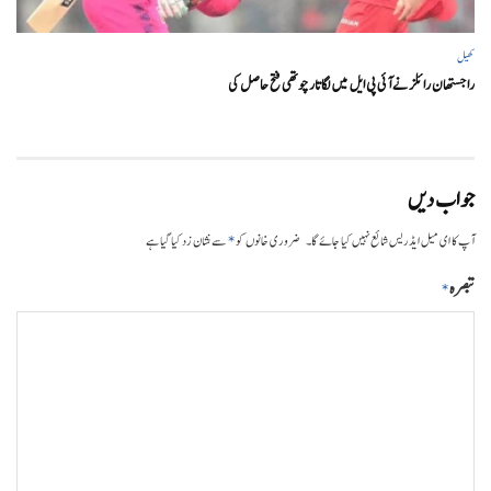
کھیل
راجستھان رائلز نے آئی پی ایل میں لگاتار چوتھی فتح حاصل کی
جواب دیں
*
آپ کا ای میل ایڈریس شائع نہیں کیا جائے گا۔
ضروری خانوں کو
سے نشان زد کیا گیا ہے
تبصرہ
*