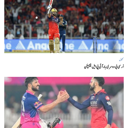
کھیل
آر سی بی دوسری بار آئی پی ایل چیمپئن