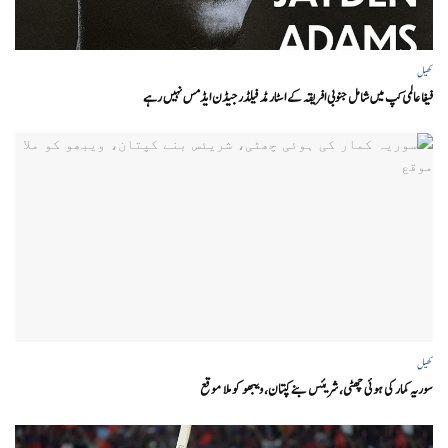
کھیل
فیفا عالمی کپ میں شامل جنوبی افریقہ کے اسٹار مڈ فیلڈر جیڈن ایڈمس نہیں رہے
کھیل
سوریہ کمار کی ہوئی چھٹی، شریئس بنے کپتان، ویبھو کو ملا موقع