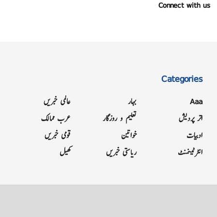
Connect with us
Categories
Aaa
بہار
عالمی خبریں
اتر پردیش
تعلیم و روزگار
عرب ممالک
ادبیات
خواتین
قومی خبریں
انٹرٹینمنٹ
ریاستی خبریں
کھیل
Grievance
Terms & Conditions
Advertise
About
Contact
Letter to Editor