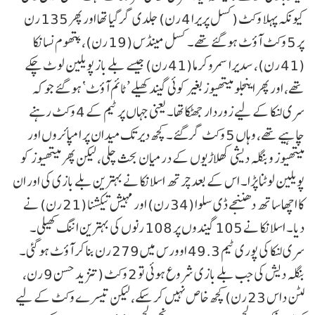
کیونکہ پہلا وکٹ (کسل پریرا 4 رن) جلدی گر گیا تھا اور پھر 135 رن
پر 5 وکٹ آؤٹ ہو گئے تھے۔ کسل مینڈس (19 رن)، پتھوم نسانکا
(41 رن)، سدیرا سمروکرما (41 رن) جیسے بلے باز پویلین لوٹ چکے
تھے، اور پھر اینجلو میتھیوز بغیر کوئی گیند کھیلے ’ٹائم آؤٹ‘ ہو گئے جو کہ
سری لنکا کے لیے زوردار جھٹکا تھا۔ یعنی جہاں پر ٹیم کے 4 وکٹ رہنے
چاہیے تھے، وہاں 5 وکٹ گر گئے۔ کچھ دیر تک میدان پر امپائروں اور
میتھیوز و بنگلہ دیشی کھلاڑیوں کے درمیان بحث چلی، لیکن پھر میتھیوز کو
پویلین لوٹنا پڑا۔ اس کے بعد چرتھ اسلانکا نے بہترین بلے بازی کی اور ان
کا اچھا ساتھ دھننجے ڈی سلوا (34 رن) اور مہیش تیکشنا (21 رن) نے
دیا۔ اسلانکا نے 105 گیندوں پر 108 رنوں کی بہترین اننگ کھیلی۔
سری لنکا کی پوری ٹیم 49.3 اوورس میں 279 رن بنا کر آؤٹ ہو گئی۔
بنگلہ دیش کی جب بلے بازی شروع ہوئی تو 2 وکٹ (تنزید حسن 9 رن،
لٹن داس 23 رن) کچھ خاص نہیں کر سکے، لیکن تیسرے وکٹ کے لیے