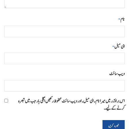
نام
*
ای میل
*
ویب‌ سائٹ
اس براؤزر میں میرا نام، ای میل، اور ویب سائٹ محفوظ رکھیں اگلی بار جب میں تبصرہ
کرنے کےلیے۔