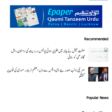
Recommended
صفت فیض نے پٹنہ میں طلبا پر ہوئی پولیس بربریت کی داستان راہل
گاندھی کو سنائی
امریکی نائب صدر جے ڈی وینس سے وزیر اعظم نریندر مودی کی فون پر
گفتگو
Popular News