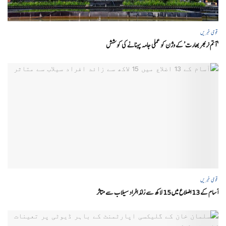
قومی خبریں
‘ آتم نربھر بھارت’ کے وژن کو عملی جامہ پہنانے کی کوشش
قومی خبریں
آسام کے 13 اضلاع میں 15 لاکھ سے زائد افراد سیلاب سے متاثر