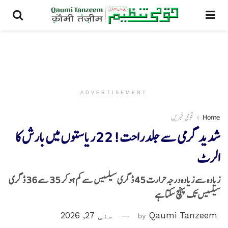
ADVERTISEMENT
Home
قومی خبریں
شدید گرمی سے جلد راحت! 22 ریاستوں میں بارش کا
الرٹ
زیادہ سے زیادہ درجہ حرارت 45 ڈگری سیلسیس سے کم ہو کر 35 سے 36 ڈگری
سیلسیس تک پہنچ سکتا ہے
Qaumi Tanzeem
by
مئی 27, 2026