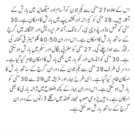
اس کے علاوہ 27 مئی سے یکم جون کو آسام اور میگھالیہ میں بارش کے
آثار ہیں۔ 28 مئی کو کیرالہ اور لکشدیپ میں بارش کا امکان ہے۔ 30
مئی کو تمل ناڈو، پڈوچیری، کرناٹک، آندھرا پردیش اور تلنگانہ میں گرج
کے ساتھ بارش کا امکان ہے۔ اس دوران 50-40 کلو میٹر فی گھنٹہ کی
رفتار سے ہوا چلے گی۔ 27 مئی کو مغربی بنگال اور سکم میں بارش ہوسکتی
ہے۔ 30 مئی کو انڈمان اور نکوبار میں بھی بارش کا امکان ظاہر کیا گیا ہے۔
دوسری طرف 28 مئی سے یکم جون کے دوران گرج کے ساتھ بارش کا
امکان ظاہر کیا گیا ہے۔ اسی طرح بہار اور اڈیشہ میں 29 سے 30 مئی کو
بارش ہوسکتی ہے۔ اس دوران بہار کے کچھ اضلاع میں ژالہ باری کا بھی
امکان ہے۔ وہیں پڑوسی صوبہ جھارکھنڈ میں اگلے 7 دنوں کے دوران
گرج کے ساتھ بارش ہوسکتی ہے۔