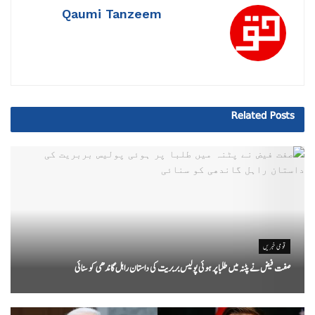
Qaumi Tanzeem
Related
Posts
قومی خبریں
صفت فیض نے پٹنہ میں طلبا پر ہوئی پولیس بربریت کی داستان راہل گاندھی کو سنائی