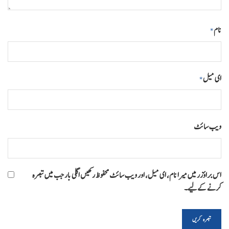
نام
*
ای میل
*
ویب‌ سائٹ
اس براؤزر میں میرا نام، ای میل، اور ویب سائٹ محفوظ رکھیں اگلی بار جب میں تبصرہ
کرنے کےلیے۔