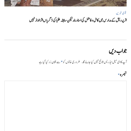
قومی خبریں
اتر پردیش کےمدارس میں کامل و فاضل کی اسناد بند لیکن سابقہ طلبا کی ڈگریا ں اثرانداز نہیں
جواب دیں
*
آپ کا ای میل ایڈریس شائع نہیں کیا جائے گا۔
ضروری خانوں کو
سے نشان زد کیا گیا ہے
تبصرہ
*