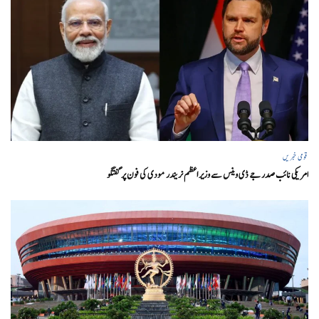
قومی خبریں
امریکی نائب صدر جے ڈی وینس سے وزیر اعظم نریندر مودی کی فون پر گفتگو