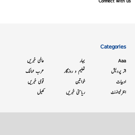
Connect with us
Categories
Aaa
بہار
عالمی خبریں
اتر پردیش
تعلیم و روزگار
عرب ممالک
ادبیات
خواتین
قومی خبریں
انٹرٹینمنٹ
ریاستی خبریں
کھیل
Grievance
Terms & Conditions
Advertise
About
Contact
Letter to Editor