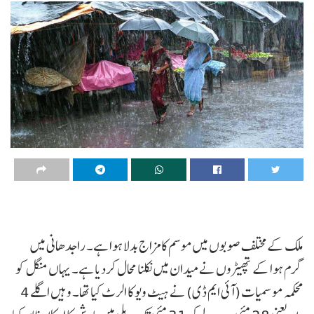
ملک کے مختلف صوبوں میں موسم کا مزاج بدلا ہوا ہے۔ راجدھانی میں
گرم ہوا کے تھپیڑوں نے میدان میں نکلنا محال کردیا ہے۔ یہاں منگل کو
محکمہ موسمیات (آئی ایم ڈی) نے ہیٹ ویو کا الرٹ کیا تھا۔ وہیں اگلے 4