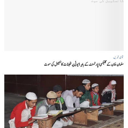
قومی خبریں
سلمان خان کے گلیکسی اپارٹمنٹ کے باہر ڈیوٹی پر تعینات کانسٹیبل کی موت