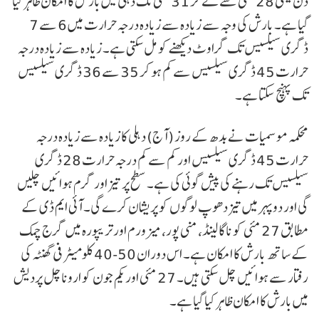
دن یعنی 28 مئی سے لے کر 31 مئی تک دہلی میں بار ش کا امکان ظاہر کیا
گیا ہے۔ بارش کی وجہ سے زیادہ سے زیادہ درجہ حرارت میں 6 سے 7
ڈگری سیلسیس تک گراوٹ دیکھنے کو مل سکتی ہے۔ زیادہ سے زیادہ درجہ
حرارت 45 ڈگری سیلسیس سے کم ہو کر 35 سے 36 ڈگری سیلسیس
تک پہنچ سکتا ہے۔
محکمہ موسمیات نے بدھ کے روز (آج) دہلی کا زیادہ سے زیادہ درجہ
حرارت 45 ڈگری سیلسیس اور کم سے کم درجہ حرارت 28 ڈگری
سیلسیس تک رہنے کی پیش گوئی کی ہے۔ سطح پر تیز اور گرم ہوائیں چلیں
گی اور دوپہر میں تیز دھوپ لوگوں کو پریشان کرے گی۔ آئی ایم ڈی کے
مطابق 27 مئی کو ناگالینڈ، منی پور، میزورم اور تریپورہ میں گرج چمک
کے ساتھ بارش کا امکان ہے۔ اس دوران 50-40 کلومیٹر فی گھنٹہ کی
رفتار سے ہوائیں چل سکتی ہیں۔ 27 مئی اور یکم جون کو اروناچل پردیش
میں بارش کا امکان ظاہر کیا گیا ہے۔