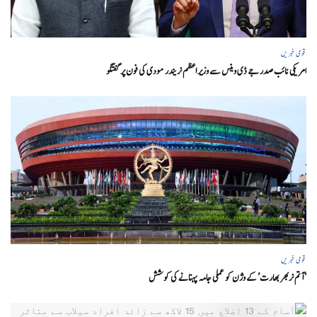
قومی خبریں
امریکی نائب صدر جے ڈی وینس سے وزیر اعظم نریندر مودی کی فون پر گفتگو
قومی خبریں
‘ آتم نربھر بھارت’ کے وژن کو عملی جامہ پہنانے کی کوشش