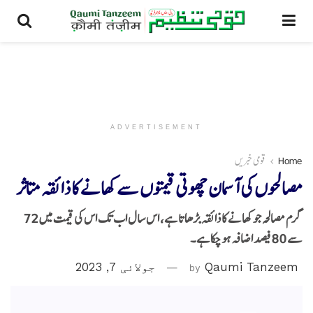
ADVERTISEMENT
Home
قومی خبریں
مصالحوں کی آسمان چھوتی قیمتوں سے کھانے کا ذائقہ متاثر
گرم مصالحہ جو کھانے کا ذائقہ بڑھاتا ہے، اس سال اب تک اس کی قیمت میں 72
سے 80 فیصد اضافہ ہو چکا ہے۔
Qaumi Tanzeem
by
جولائی 7, 2023