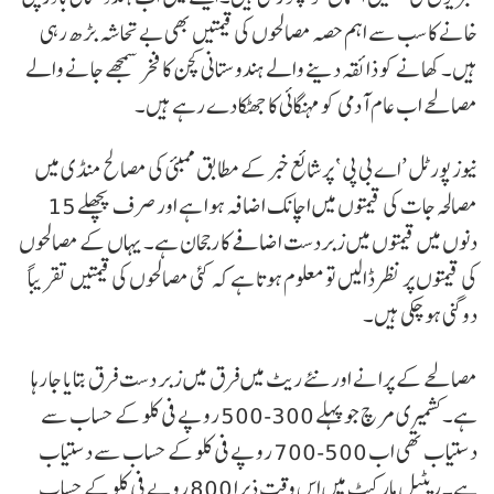
خانے کا سب سے اہم حصہ مصالحوں کی قیمتیں بھی بے تحاشہ بڑھ رہی
ہیں۔ کھانے کو ذائقہ دینے والے ہندوستانی کچن کا فخر سمجھے جانے والے
مصالحے اب عام آدمی کو مہنگائی کا جھٹکا دے رہے ہیں۔
نیوز پورٹل ’اے بی پی ‘ پر شائع خبر کے مطابق ممبئی کی مصالح منڈی میں
مصالحہ جات کی قیمتوں میں اچانک اضافہ ہوا ہے اور صرف پچھلے 15
دنوں میں قیمتوں میں زبردست اضافے کا رجحان ہے۔ یہاں کے مصالحوں
کی قیمتوں پر نظر ڈالیں تو معلوم ہوتا ہے کہ کئی مصالحوں کی قیمتیں تقریباً
دوگنی ہو چکی ہیں۔
مصالحے کے پرانے اور نئے ریٹ میں فرق میں زبر دست فرق بتایا جا رہا
ہے۔کشمیری مرچ جو پہلے 300-500 روپے فی کلو کے حساب سے
دستیاب تھی اب 500-700 روپے فی کلو کے حساب سے دستیاب
ہے۔ ریٹیل مارکیٹ میں اس وقت ذیرا 800 روپے فی کلو کے حساب