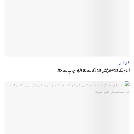
قومی خبریں
آسام کے 13 اضلاع میں 15 لاکھ سے زائد افراد سیلاب سے متاثر