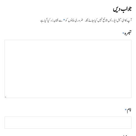
جواب دیں
*
آپ کا ای میل ایڈریس شائع نہیں کیا جائے گا۔
ضروری خانوں کو
سے نشان زد کیا گیا ہے
تبصرہ
*
نام
*