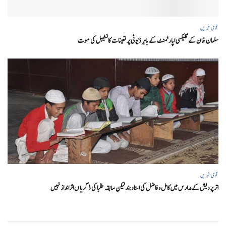
قومی خبریں
سلمان خان کے گلیکسی اپارٹمنٹ کے باہر ڈیوٹی پر تعینات کانسٹیبل کی موت
قومی خبریں
اتر پردیش کےمدارس میں کامل و فاضل کی اسناد بند لیکن سابقہ طلبا کی ڈگریا ں اثرانداز نہیں