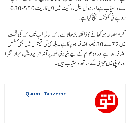
سے دستیاب ہے اور ہول سیل مارکیٹ میں اس کا ریٹ 550-680
روپے فی کلو تک پہنچ گیا ہے۔
گرم مصالحہ جو کھانے کا ذائقہ بڑھاتا ہے، اس سال اب تک اس کی قیمت
میں 72 سے 80 فیصد اضافہ ہو چکا ہے۔ ہلدی کی قیمتوں میں بھی مسلسل
اضافہ ہوا ہے اور وہ عوام کے لیے بنیادی طور پر آندھرا پردیش، مہاراشٹرا
اور یوپی میں تیزی کے ساتھ دستیاب ہیں۔
Qaumi Tanzeem