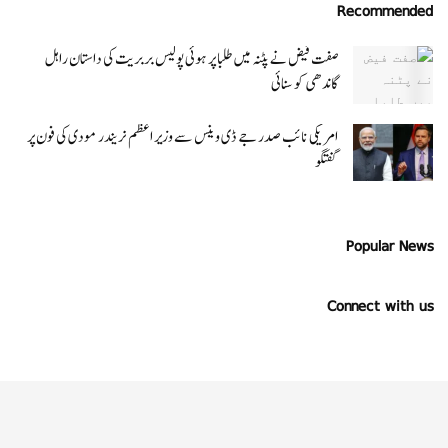
Recommended
صفت فیض نے پٹنہ میں طلبا پر ہوئی پولیس بربریت کی داستان راہل
گاندھی کو سنائی
امریکی نائب صدر جے ڈی وینس سے وزیر اعظم نریندر مودی کی فون پر
گفتگو
Popular News
Connect with us