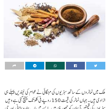
ملک میں ٹماٹروں کے ساتھ سبزیوں کی مہنگائی نے عوام کی نیندیں پہلے ہی
اڑا دی ہیں ۔ جہاں ٹماٹر کی قیمت 150 روپے فی کلو تک پہنچ گئی ہے وہیں
سبزیوں کی قیمتیں آسمان کو چھو رہی ہیں۔ایسے میں اب ہندوستانی باورچی