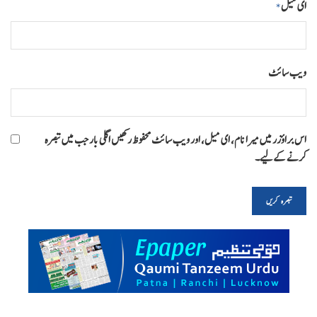
ای میل
*
ویب‌ سائٹ
اس براؤزر میں میرا نام، ای میل، اور ویب سائٹ محفوظ رکھیں اگلی بار جب میں تبصرہ
کرنے کےلیے۔