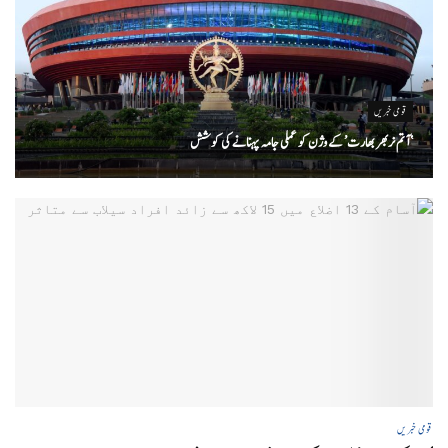
قومی خبریں
‘ آتم نربھر بھارت’ کے وژن کو عملی جامہ پہنانے کی کوشش
قومی خبریں