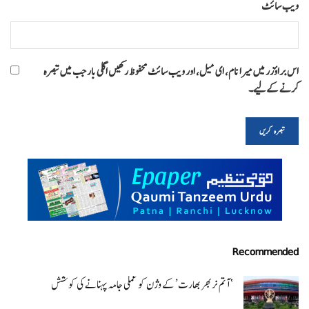
ویب‌ سائٹ
اس براؤزر میں میرا نام، ای میل، اور ویب سائٹ محفوظ رکھیں اگلی بار جب میں تبصرہ
کرنے کےلیے۔
Recommended
‘ آتم نربھر بھارت’ کے وژن کو عملی جامہ پہنانے کی کوشش