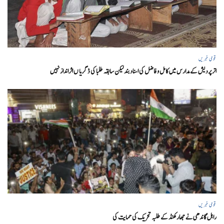
قومی خبریں
اتر پردیش کےمدارس میں کامل و فاضل کی اسناد بند لیکن سابقہ طلبا کی ڈگریا ں اثرانداز نہیں
قومی خبریں
راہل گاندھی نے جھارکھنڈ کے طلبہ تحریک کی حمایت کی