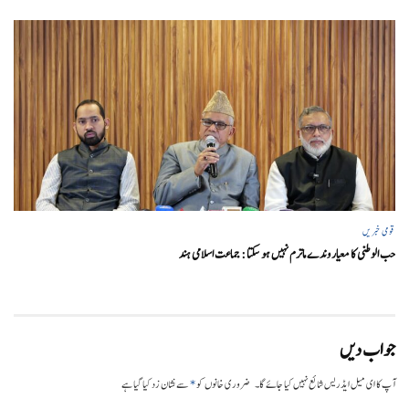
قومی خبریں
حب الوطنی کا معیار وندے ماترم نہیں ہو سکتا : جماعت اسلامی ہند
جواب دیں
*
آپ کا ای میل ایڈریس شائع نہیں کیا جائے گا۔
ضروری خانوں کو
سے نشان زد کیا گیا ہے