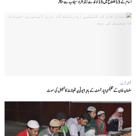
آسام کے 13 اضلاع میں 15 لاکھ سے زائد افراد سیلاب سے متاثر
قومی خبریں
سلمان خان کے گلیکسی اپارٹمنٹ کے باہر ڈیوٹی پر تعینات کانسٹیبل کی موت