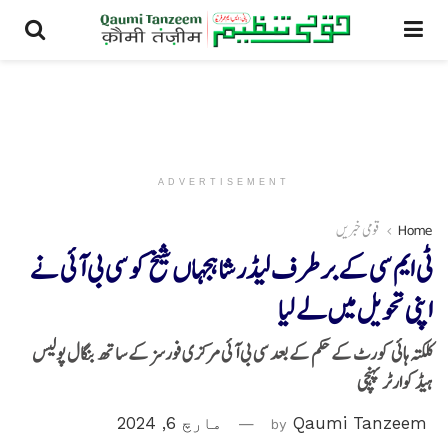
ADVERTISEMENT
Home
قومی خبریں
ٹی ایم سی کے برطرف لیڈر شاہجہاں شیخ کو سی بی آئی نے
اپنی تحویل میں لے لیا
کلکتہ ہائی کورٹ کے حکم کے بعد سی بی آئی مرکزی فورسز کے ساتھ بنگال پولیس
ہیڈکوارٹر پہنچی
Qaumi Tanzeem
by
مارچ 6, 2024