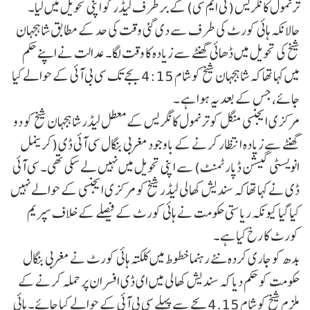
ترنمول کانگریس (ٹی ایم سی) کے برطرف لیڈر کو اپنی تحویل میں لیا۔
حالانکہ ہائی کورٹ کی طرف سے دی گئی وقت کی حد کے مطابق شاہجہان
شیخ کی تحویل میں ڈھائی گھنٹے سے زیادہ کا وقت لگا۔ عدالت نے اپنے حکم
میں کہا تھا کہ شاہجہان شیخ کو شام 4:15 بجے تک سی بی آئی کے حوالے کیا
جائے، جس کے بعد یہ ہوا ہے ۔
مرکزی ایجنسی منگل کو ترنمول کانگریس کے معطل لیڈر شاہجہان شیخ کو دو
گھنٹے سے زیادہ انتظار کرنے کے باوجود مغربی بنگال سی آئی ڈی (کریمنل
انویسٹی گیشن ڈپارٹمنٹ) سے اپنی تحویل میں نہیں لے سکی تھی۔ سی آئی
ڈی نے کہا تھا کہ سندیش کھالی لیڈر شیخ کو مرکزی ایجنسی کے حوالے نہیں
کیا گیا کیونکہ ریاستی حکومت نے ہائی کورٹ کے فیصلے کے خلاف سپریم
کورٹ کا رخ کیا ہے۔
بدھ کو جاری کردہ نئے رہنما خطوط میں کلکتہ ہائی کورٹ نے مغربی بنگال
حکومت کو حکم دیا کہ سندیش کھالی میں ای ڈی افسران پر حملہ کرنے کے
ملزم شیخ کو شام 4.15 بجے سے پہلے سی بی آئی کے حوالے کیا جائے۔ ہائی