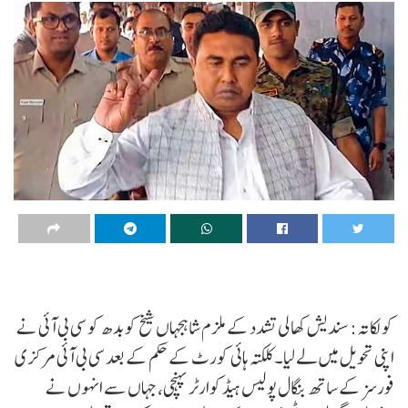
کولکاتہ : سندیش کھالی تشدد کے ملزم شاہجہاں شیخ کو بدھ کو سی بی آئی نے
اپنی تحویل میں لے لیا۔ کلکتہ ہائی کورٹ کے حکم کے بعد سی بی آئی مرکزی
فورسز کے ساتھ بنگال پولیس ہیڈکوارٹر پہنچی، جہاں سے انہوں نے