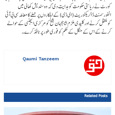
کورٹ نے ریاستی حکومت کو ہدایت دی کہ وہ سندیش کھالی میں
انفورسمنٹ ڈائریکٹوریٹ (ای ڈی) کے اہلکاروں پر حملے کا معاملہ سی بی آئی
کو منتقل کرنے اور کلیدی ملزم شاہجہان شیخ کو مرکزی ایجنسی کے حوالے
کرنے کے اس کے منگل کے حکم کو فوری طور پر نافذ کرے۔
Qaumi Tanzeem
Related
Posts