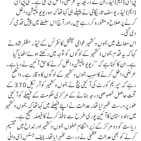
پی آئی (ایم) لیڈران کے ذریعہ یہ عرضی داخل کی گئی ہے۔ سی پی آئی
(ایم) لیڈر یوسف تاریگامی نے پہلے ہی کہا تھا کہ وہ ریویو پٹیشن داخل
کرنے پر صلاح و مشورہ کر رہے ہیں، اور آج اس سلسلے میں پیش قدمی کر
دی گئی۔
اس معاملے میں جموں و کشمیر عوامی نیشنل کانفرنس کے لیڈر مظفر شاہ نے
کہا کہ یہ قدم جموں و کشمیر کے لوگوں کو توجہ میں رکھتے ہوئے اٹھایا گیا
ہے۔ ان کا کہنا ہے کہ ’’ریویو پٹیشن داخل کرنے کا حق آئین نے دیا ہے۔
عرضی داخل کرنے کا سبب جموں و کشمیر کے لوگوں کا وقار ہے۔واضح
رہے کہ سپریم کورٹ کی آئینی بنچ نے جموں و کشمیر کو آرٹیکل 370 کے
تحت حاصل خصوصی درجہ ہٹانے کے مرکزی حکومت کے فیصلے کو آئینی
طور پر درست ٹھہرایا تھا۔ عدالت نے اپنے فیصلے میں کہا تھا کہ جموں و کشمیر
میں ہندوستان کا آئین پوری طرح سے نافذ کرنے کا فیصلہ صحیح ہے۔
ریاست کو دو مرکز کے زیر انتظام خطوں جموں و کشمیر اور لداخ میں تقسیم
کرنے کو بھی عدالت عظمیٰ نے درست ٹھہرایا تھا۔چیف جسٹس ڈی وائی