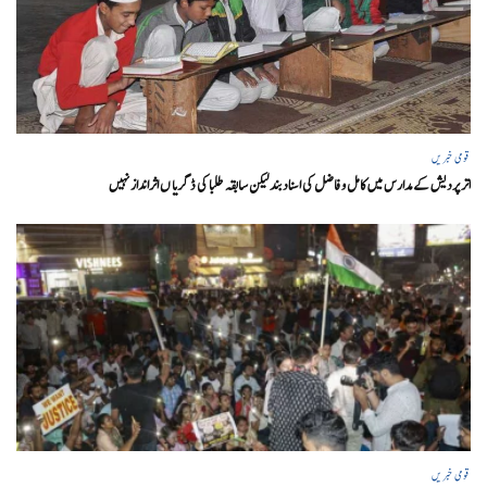
قومی خبریں
اتر پردیش کےمدارس میں کامل و فاضل کی اسناد بند لیکن سابقہ طلبا کی ڈگریا ں اثرانداز نہیں
قومی خبریں