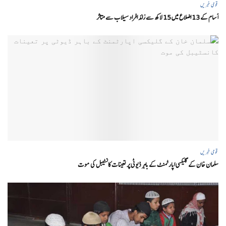
قومی خبریں
آسام کے 13 اضلاع میں 15 لاکھ سے زائد افراد سیلاب سے متاثر
قومی خبریں
سلمان خان کے گلیکسی اپارٹمنٹ کے باہر ڈیوٹی پر تعینات کانسٹیبل کی موت