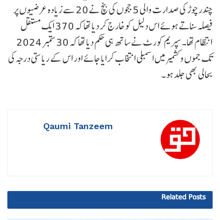
چندرچوڑ کی صدارت والی 5 ججوں کی بنچ نے 20 سے زیادہ عرضیوں پر
فیصلہ سناتے ہوئے اس دلیل کو خارج کر دیا تھا کہ 370 ایک مستقل
انتظام تھا۔ سپریم کورٹ نے ساتھ ہی حکم دیا تھا کہ 30 ستمبر 2024
تک جموں و کشمیر میں اسمبلی انتخاب کرایا جائے اور اس کے ریاستی درجہ کی
بحالی بھی جلد ہو۔
Qaumi Tanzeem
Related
Posts