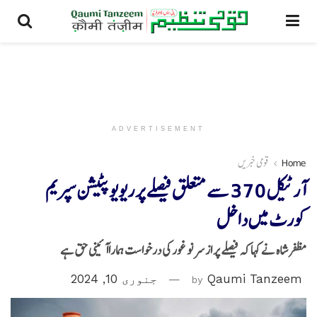
ADVERTISEMENT
Home
قومی خبریں
آرٹیکل 370 سے متعلق فیصلے پر ریویو پٹیشن سپریم
کورٹ میں داخل
مظفر شاہ نے کہا کہ فیصلے پر از سر نو غور کی درخواست ہماراآئینی حق ہے
Qaumi Tanzeem
by
جنوری 10, 2024