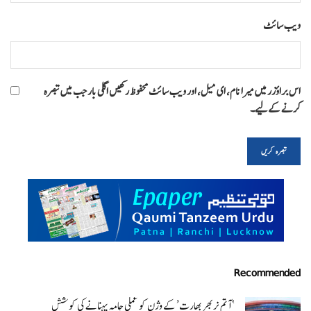
ویب‌ سائٹ
اس براؤزر میں میرا نام، ای میل، اور ویب سائٹ محفوظ رکھیں اگلی بار جب میں تبصرہ
کرنے کےلیے۔
Recommended
‘ آتم نربھر بھارت’ کے وژن کو عملی جامہ پہنانے کی کوشش