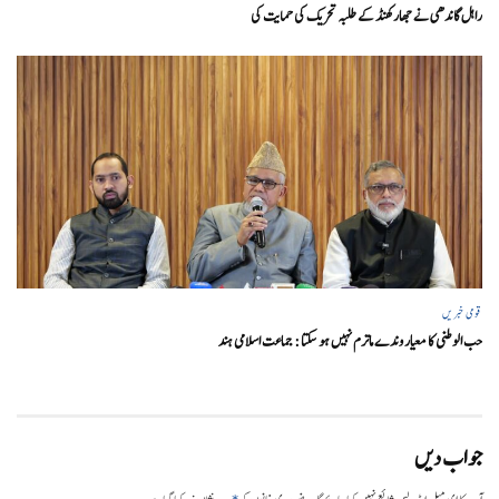
راہل گاندھی نے جھارکھنڈ کے طلبہ تحریک کی حمایت کی
قومی خبریں
حب الوطنی کا معیار وندے ماترم نہیں ہو سکتا : جماعت اسلامی ہند
جواب دیں