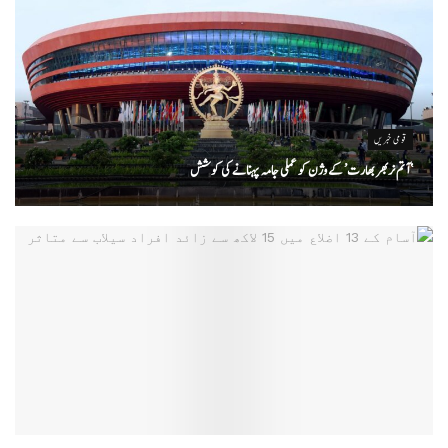
قومی خبریں
‘ آتم نربھر بھارت’ کے وژن کو عملی جامہ پہنانے کی کوشش