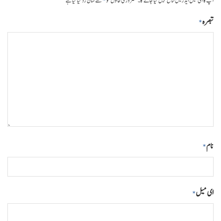
*
آپ کا ای میل ایڈریس شائع نہیں کیا جائے گا۔
ضروری خانوں کو
سے نشان زد کیا گیا ہے
تبصرہ
*
نام
*
ای میل
*