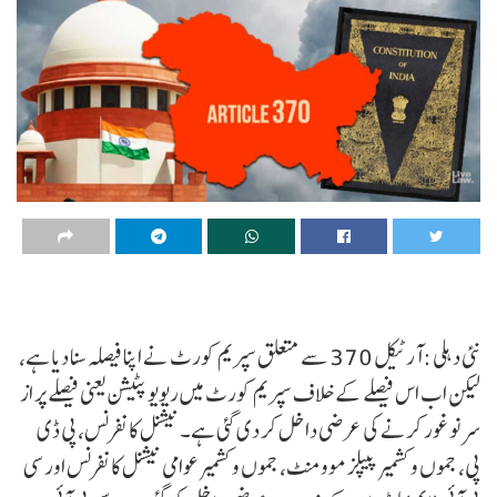
نئی دہلی :آرٹیکل 370 سے متعلق سپریم کورٹ نے اپنا فیصلہ سنا دیا ہے،
لیکن اب اس فیصلے کے خلاف سپریم کورٹ میں ریویو پٹیشن یعنی فیصلے پر از
سر نو غور کرنے کی عرضی داخل کر دی گئی ہے۔ نیشنل کانفرنس، پی ڈی
پی، جموں و کشمیر پیپلز موومنٹ، جموں و کشمیر عوامی نیشنل کانفرنس اور سی