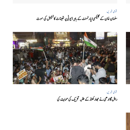
قومی خبریں
سلمان خان کے گلیکسی اپارٹمنٹ کے باہر ڈیوٹی پر تعینات کانسٹیبل کی موت
قومی خبریں
راہل گاندھی نے جھارکھنڈ کے طلبہ تحریک کی حمایت کی