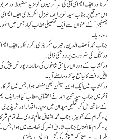
کرنا اور ایف ایم ای ا ٓئی کی سرگرمیوں کو مزید مضبوط اور مربو
اس موقع پر جناب سید تنویر احمد،جنرل سکریٹری ایف ایم ای ا 
چیلنجز” کے عنوان سے ایک تفصیلی خطاب کیا، جس میں انہوں
زور دیا۔
جناب محمد آصف الدین، جنرل سکریٹری، کرناٹکہ، ایف ایم ای ا ٓ
ورکنگ کی ضرورت پر روشنی ڈالی۔
ورکشاپ کے دوران ریاستی شاخوں کی سالانہ رپورٹس پیش کی گ
پیش رفت کا جامع جائزہ سامنے آیا۔
ورکشاپ میں ایک اوپن سیشن بھی منعقد ہوا، جس میں شرکاء 
آخر میں جناب سید تنویر احمد نے اختتامی خطاب کیا اور ایف ای
کے ساتھ مل کر تعلیمی میدان میں معیار، اقدار اور اثر پذیری 
پروگرام کے کنوینر، جناب محمد اشفاق عالم ندوی نے تمام شرکاء،
پروگرام کا افتتاح جناب شارق انصر کی نظامت میں ہوا، جس کے 
طرف سے "تذکیر” پیش کی گئی۔(پریس ریلیز)