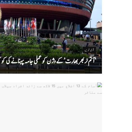
قومی خبریں
‘ آتم نربھر بھارت’ کے وژن کو عملی جامہ پہنانے کی 