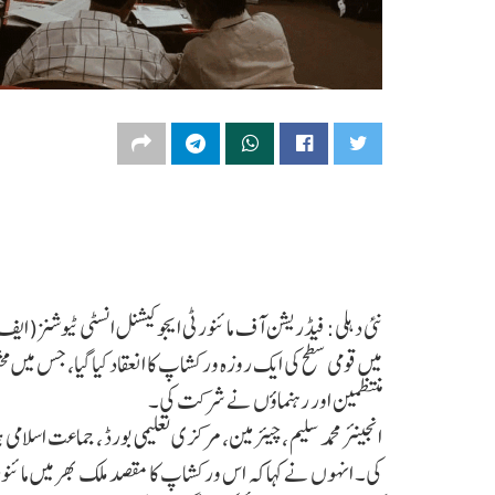
نئی دہلی: فیڈریشن آف مائنورٹی ایجوکیشنل انسٹی ٹیوشنز(ایف ای
میں قومی سطح کی ایک روزہ ورکشاپ کا انعقاد کیا گیا، جس میں 
منتظمین اور رہنماؤں نے شرکت کی۔
انجینئر محمد سلیم ،چیئرمین، مرکزی تعلیمی بورڈ ، جماعت اسلام
کی۔ انہوں نے کہاکہ اس ورکشاپ کا مقصد ملک بھر میں مائنورٹی ت