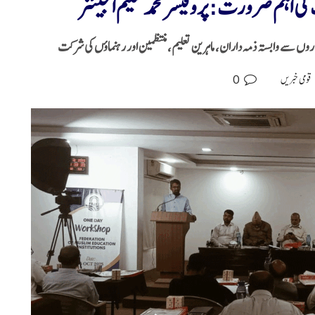
ت کی اہم ضرورت : پروفیسر محمد سلیم انجیئنر
اداروں سے وابستہ ذمہ داران، ماہرین تعلیم، منتظمین اور رہنماؤں کی شرکت
0
قومی خبریں