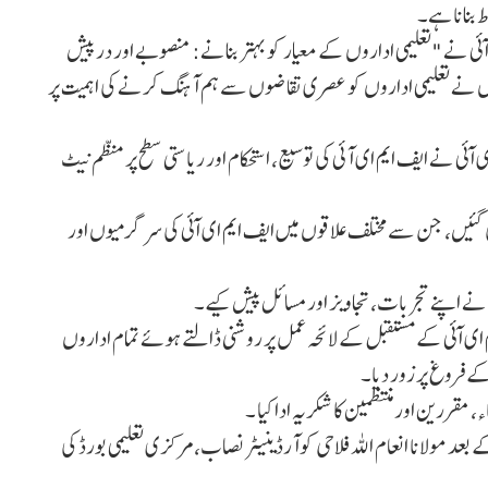
ط بنانا ہے۔
ٓئی نے "تعلیمی اداروں کے معیار کو بہتر بنانے: منصوبے اور در پیش
 نے تعلیمی اداروں کو عصری تقاضوں سے ہم آہنگ کرنے کی اہمیت پر
ئی نے ایف ایم ای آئی کی توسیع، استحکام اور ریاستی سطح پر منظم نیٹ
ئیں، جن سے مختلف علاقوں میں ایف ایم ای ا ٓئی کی سرگرمیوں اور
نے اپنے تجربات، تجاویز اور مسائل پیش کیے۔
م ای ا ٓئی کے مستقبل کے لائحہ عمل پر روشنی ڈالتے ہوئے تمام اداروں
کے فروغ پر زور دیا۔
 مقررین اور منتظمین کا شکریہ ادا کیا ۔
بعد مولانا انعام اللہ فلاحی کوآرڈینیٹر نصاب،مرکزی تعلیمی بورڈ کی