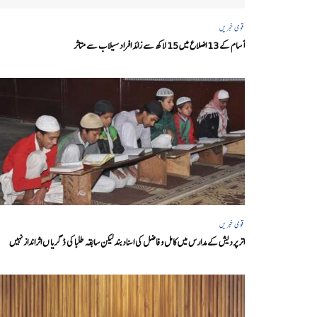
قومی خبریں
آسام کے 13 اضلاع میں 15 لاکھ سے زائد افراد سیلاب سے متاثر
قومی خبریں
اتر پردیش کےمدارس میں کامل و فاضل کی اسناد بند لیکن سابقہ طلبا کی ڈگریا ں اثرانداز نہیں