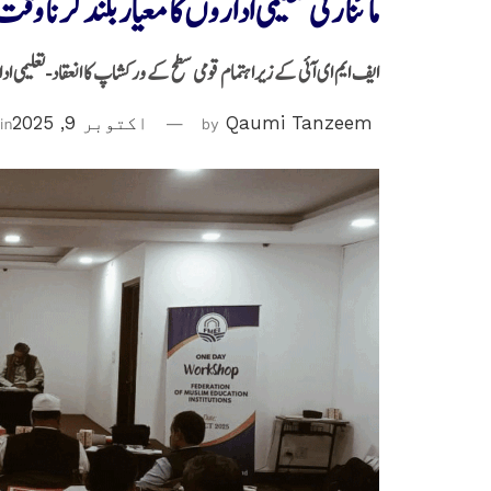
مائنا رٹی تعلیمی اداروں کا معیار بلند کرنا وق
ایف ایم ای ا ٓئی کے زیراہتمام قومی سطح کے ورکشاپ کا انعقاد-تعلیمی 
Qaumi Tanzeem
by
اکتوبر 9, 2025
in