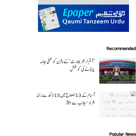
Recommended
‘ آتم نربھر بھارت’ کے وژن کو عملی جامہ
پہنانے کی کوشش
آسام کے 13 اضلاع میں 15 لاکھ سے زائد
افراد سیلاب سے متاثر
Popular News