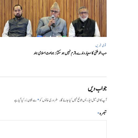
قومی خبریں
حب الوطنی کا معیار وندے ماترم نہیں ہو سکتا : جماعت اسلامی ہند
جواب دیں
*
آپ کا ای میل ایڈریس شائع نہیں کیا جائے گا۔
ضروری خانوں کو
سے نشان زد کیا گیا ہے
تبصرہ
*