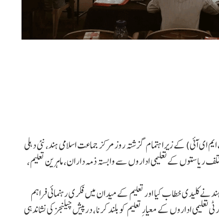
م ای ا ٓئی) کے زیراہتمام گزشتہ روز مرکز جماعت اسلامی ہند، نئی دہلی
مختلف ریاستوں کے تعلیمی اداروں سے وابستہ ذمہ داران، ماہرین تعلیم،
ی ہندنے کلیدی خطاب کیا اور تعلیم کے میدان میں فکری رہنمائی فراہم
علیمی اداروں کے معیارِ تعلیم کو بلند کرنا، درپیش چیلنجز کی نشاندہی