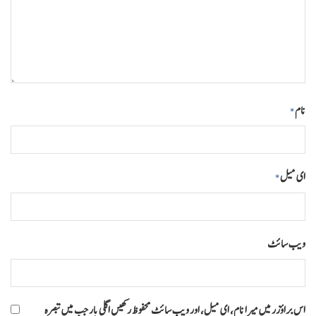
نام
*
ای میل
*
ویب‌ سائٹ
اس براؤزر میں میرا نام، ای میل، اور ویب سائٹ محفوظ رکھیں اگلی بار جب میں تبصرہ