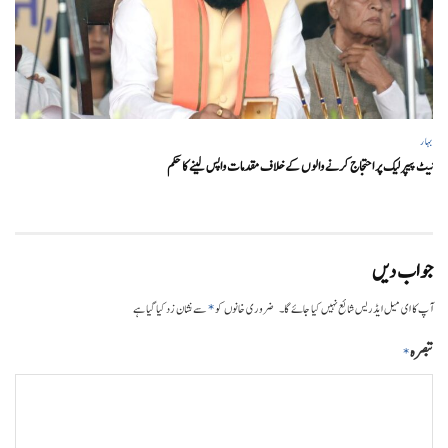
بہار
نیٹ پیپر لیک پر احتجاج کرنے والوں کے خلاف مقدمات واپس لینے کا حکم
جواب دیں
*
آپ کا ای میل ایڈریس شائع نہیں کیا جائے گا۔
ضروری خانوں کو
سے نشان زد کیا گیا ہے
تبصرہ
*