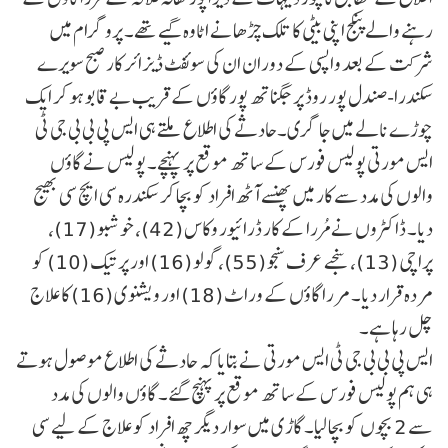
رہنے والے پنکج اپنی بیٹی کا تلک چڑھانے اٹاوہ گیے تھے۔ پروگرام میں
شرکت کے بعد واپسی کے دوران ان کی سوئفٹ ڈیزائر کار صبح سویرے
سکندرا-صندل پور روڈ پر جگناتھ پور گاؤں کے قریب بے قابو ہو کر ایک
چوڑے نالے میں جا گری۔حادثے کی اطلاع ملتے ہی ایس پی بی بی جی ٹی
ایس مورتی پولیس فورس کے ساتھ موقع پر پہنچے۔ پولیس نے گاؤں
والوں کی مدد سے کار میں پھنسے آٹھ افراد کو بچا کر سکندرہ سی ایچ سی بھیج
دیا۔ ڈاکٹروں نے مُررا کے کار ڈرائیور وکاس (42)، خوشبو (17)،
پراچی (13)، سنجے عرف سنجو (55)، گولو (16) اور پرتیک (10) کو
مردہ قرار دیا۔ مررا گاؤں کے وراٹ (18) اور ویشنوی (16) کا علاج
چل رہا ہے۔
ایس پی بی بی جی ٹی ایس مورتی نے بتایا کہ حادثے کی اطلاع موصول ہوتے
ہی ہم پولیس فورس کے ساتھ موقع پر پہنچ گئے۔ گاؤں والوں کی مدد
سے 2 بچوں کو بچا لیا۔ گاڑی میں سوار دیگر چھ افراد کو علاج کے لیے سی