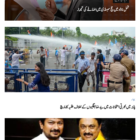
تمل ناڈو میں حج سبسڈی میں اضافے کی تجویز
بہار
پٹنہ میں بھرتی امتحانات میں بے ضابطگیوں کے خلاف طلبہ کا مارچ