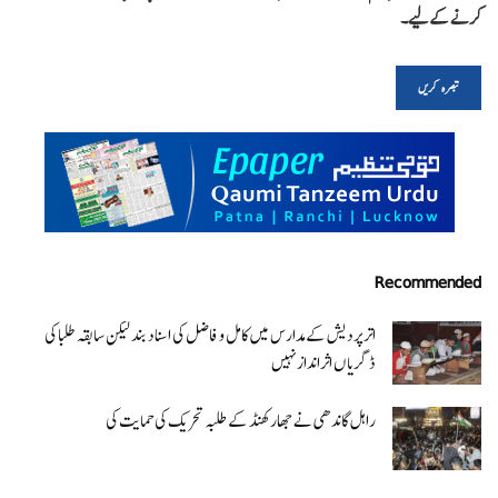
کرنے کےلیے۔
Recommended
اتر پردیش کےمدارس میں کامل و فاضل کی اسناد بند لیکن سابقہ طلبا کی
ڈگریا ں اثرانداز نہیں
راہل گاندھی نے جھارکھنڈ کے طلبہ تحریک کی حمایت کی