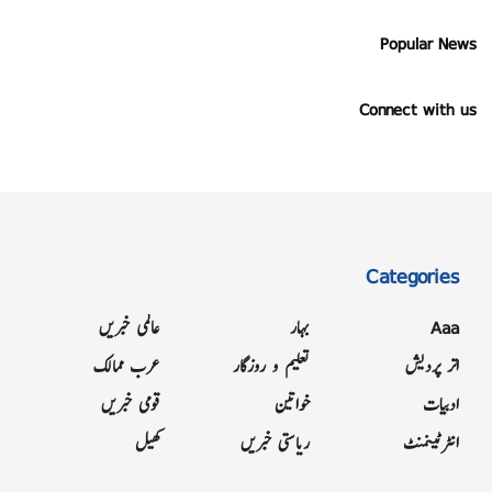
Popular News
Connect with us
Categories
Aaa
بہار
عالمی خبریں
اتر پردیش
تعلیم و روزگار
عرب ممالک
ادبیات
خواتین
قومی خبریں
انٹرٹینمنٹ
ریاستی خبریں
کھیل