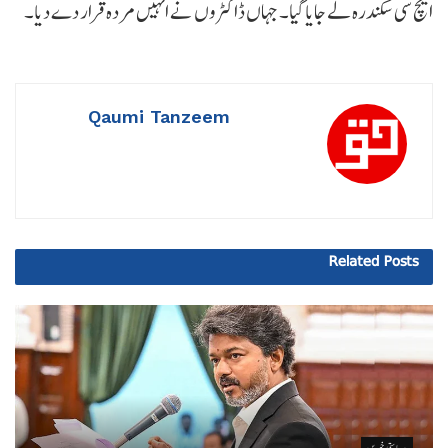
ایچ سی سکندرہ لے جایا گیا۔ جہاں ڈاکٹروں نے انہیں مردہ قرار دے دیا۔
Qaumi Tanzeem
Related
Posts
ریاستی خبریں