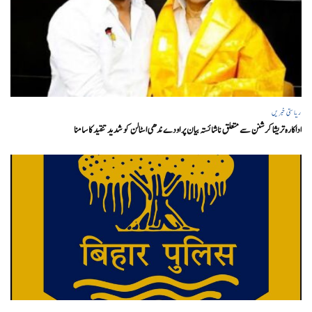
ریاستی خبریں
اداکارہ تریشا کرشنن سے متعلق ناشائستہ بیان پر اودے ندھی اسٹالن کو شدید تنقید کا سامنا