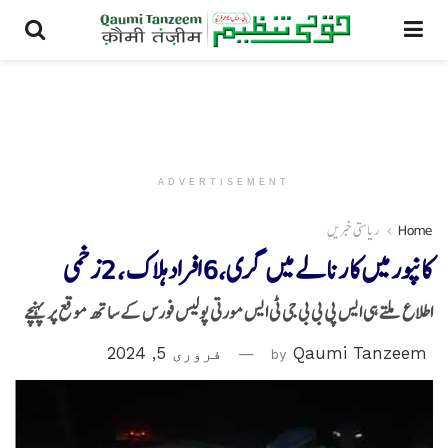
ADVERTISEMENT
Home
ریاستی خبریں
کانپور میں کا رنالے میں گری،6افراد ہلاک ،2زخمی
اطلاع ملتے ہی ایس پی بی بی جی ٹی ایس مورتی پولیس فورس کے ساتھ موقع پر پہنچے
Qaumi Tanzeem
by
فروری 5, 2024