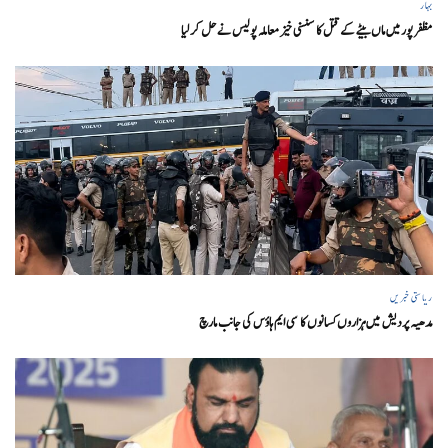
بہار
مظفر پور میں ماں بیٹے کے قتل کا سنسنی خیز معاملہ پولیس نے حل کر لیا
ریاستی خبریں
مدھیہ پردیش میں ہزاروں کسانوں کا سی ایم ہاؤس کی جانب مارچ