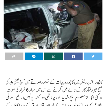
کانپور:اتر پردیش میں کانپور دیہات کے سکندرا علاقے میں آج یعنی پیرکی
صبح تیز رفتار کار کے نالے میں گرنے سے اس میں سوار 6 افراد کی موت
ہوگئی جبکہ 2 معصوم بچے شدید طور پر زخمی ہو گئے۔ پولیس ذرائع سے ملی
اطلاع کے مطابق کانپور دیہات کے ڈیراپور تھانہ علاقہ کے مُررا گاؤں کے