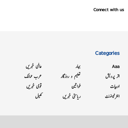
Connect with us
Categories
Aaa
بہار
عالمی خبریں
اتر پردیش
تعلیم و روزگار
عرب ممالک
ادبیات
خواتین
قومی خبریں
انٹرٹینمنٹ
ریاستی خبریں
کھیل
Grievance
Terms & Conditions
Advertise
About