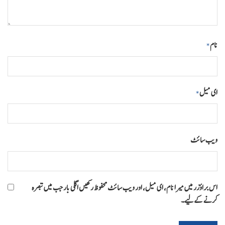
نام
*
ای میل
*
ویب‌ سائٹ
اس براؤزر میں میرا نام، ای میل، اور ویب سائٹ محفوظ رکھیں اگلی بار جب میں تبصرہ
کرنے کےلیے۔