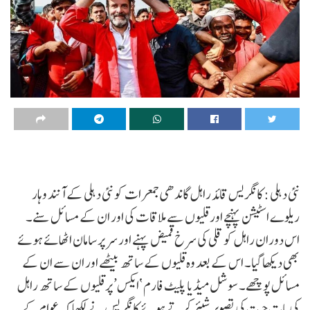
نئی دہلی : کانگریس قائد راہل گاندھی جمعرات کو نئی دہلی کے آنند وہار
ریلوے اسٹیشن پہنچے اور قلیوں سے ملاقات کی اور ان کے مسائل سنے۔
اس دوران راہل کو قلی کی سرخ قمیض پہنے اور سر پر سامان اٹھائے ہوئے
بھی دیکھا گیا۔ اس کے بعد وہ قلیوں کے ساتھ بیٹھے اور ان سے ان کے
مسائل پوچھے۔ سوشل میڈیا پلیٹ فارم ‘ایکس’ پر قلیوں کے ساتھ راہل
کی بات چیت کی تصویر شیئر کرتے ہوئے کانگریس نے لکھا کہ عوام کے