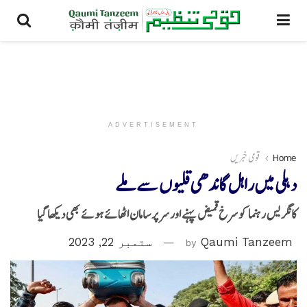
ADVERTISEMENT
Home
قومی خبریں
دہلی میں راہل گاندھی قلیوں سے ملے
کانگریس رہنما کو سرخ قمیض پہنے اور سر پر سامان اٹھائے ہوئے بھی دیکھا گیا
Qaumi Tanzeem
by
ستمبر 22, 2023