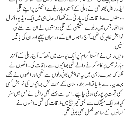
لیڈر راہل گاندھی نے دہلی کے آنند وہار ریلوے اسٹیشن پر اپنے قلی
دوستوں سے ملاقات کی۔ پارٹی نے لکھا کہ حال ہی میں ایک ویڈیو وائرل
ہوا تھا، جس میں ریلوے اسٹیشن کے قلی دوستوں نے ان سے ملنے کی
خواہش ظاہر کی تھی۔ آج راہول ان کے درمیان پہنچے اور ان کی باتیں
سنیں ۔
وہیں راہل نے ‘انسٹاگرام’ پر ایک پوسٹ میں لکھا کہ آج دہلی کے آنند
وہار ٹرمینل پر کام کرنے والے قلی بھائیوں سے ملاقات کی۔ انھوں نے
لکھا کہ میرے ذہن میں یہ خواہش کافی دنوں سے تھی اور انھوں نے مجھے
بہت پیار سے بلایا تھا اور ہندوستان کے محنت کش بھائیوں کی خواہش کسی
بھی قیمت پر پوری ہونی چاہیے۔اس سے پہلے بھی راہل نے بس میں سفر
کیا اور ایک میکنک سے بھی گیریج میں ملاقات کی تھی ۔انہوں نے
کسانوں کے ساتھ فصل بھی بوئی تھی۔