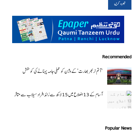
Recommended
‘ آتم نربھر بھارت’ کے وژن کو عملی جامہ پہنانے کی کوشش
آسام کے 13 اضلاع میں 15 لاکھ سے زائد افراد سیلاب سے متاثر
Popular News