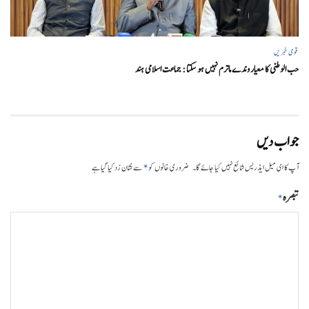
قومی خبریں
حب الوطنی کا معیار وندے ماترم نہیں ہو سکتا : جماعت اسلامی ہند
جواب دیں
*
آپ کا ای میل ایڈریس شائع نہیں کیا جائے گا۔
ضروری خانوں کو
سے نشان زد کیا گیا ہے
تبصرہ
*