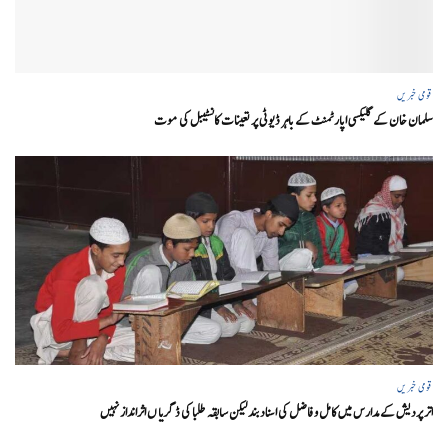
قومی خبریں
سلمان خان کے گلیکسی اپارٹمنٹ کے باہر ڈیوٹی پر تعینات کانسٹیبل کی موت
قومی خبریں
اتر پردیش کےمدارس میں کامل و فاضل کی اسناد بند لیکن سابقہ طلبا کی ڈگریا ں اثرانداز نہیں