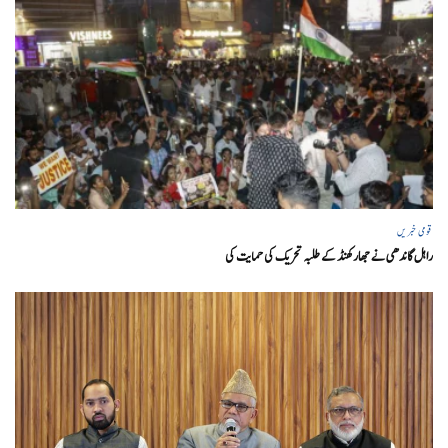
قومی خبریں
راہل گاندھی نے جھارکھنڈ کے طلبہ تحریک کی حمایت کی