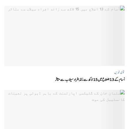
قومی خبریں
آسام کے 13 اضلاع میں 15 لاکھ سے زائد افراد سیلاب سے متاثر