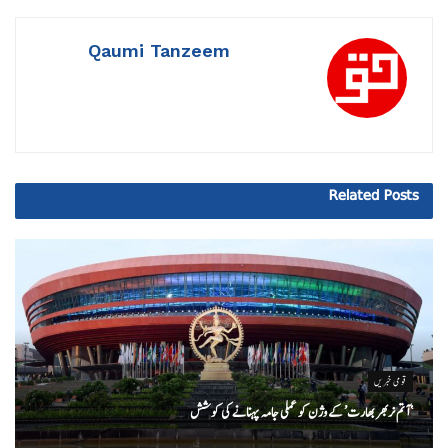
Qaumi Tanzeem
Related
Posts
قومی خبریں
‘ آتم نربھر بھارت’ کے وژن کو عملی جامہ پہنانے کی کوشش