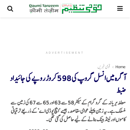
ADVERTISEMENT
Home
قومی خبریں
آگرہ میں انسل گروپ کی 598 کروڑ روپے کی جائیداد
ضبط
معاملہ ہریانہ کے گروگرام کے سیکٹر 58 سے 63 اور 65 سے 67 کی زمین سے
منسلک ہے۔ یہ زمین پہلے عوامی مقاصد، جیسے ’ایچ یو ڈی اے‘ کے ذریعے ترقیاتی
کاموں اور لینڈ بینک بنانے کے لیے حاصل کی گئی تھی۔