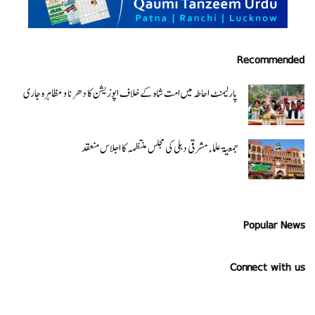
Recommended
پارلیمنٹ احاطہ میں امت شاہ کے خلاف اپوزیشن کا دھرنا و مظاہرہ جاری
جمعیۃ علماء مشرقی دہلی کی مجلس منتظمہ کا اجلاس منعقد
Popular News
Connect with us