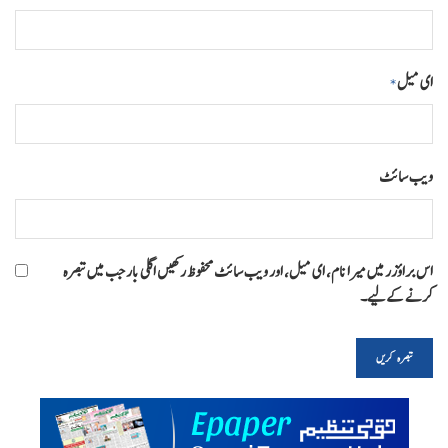
ای میل
*
ویب‌ سائٹ
اس براؤزر میں میرا نام، ای میل، اور ویب سائٹ محفوظ رکھیں اگلی بار جب میں تبصرہ
کرنے کےلیے۔