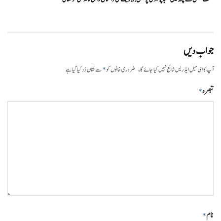
جواب دیں
*
آپ کا ای میل ایڈریس شائع نہیں کیا جائے گا۔
ضروری خانوں کو
سے نشان زد کیا گیا ہے
تبصرہ
*
نام
*