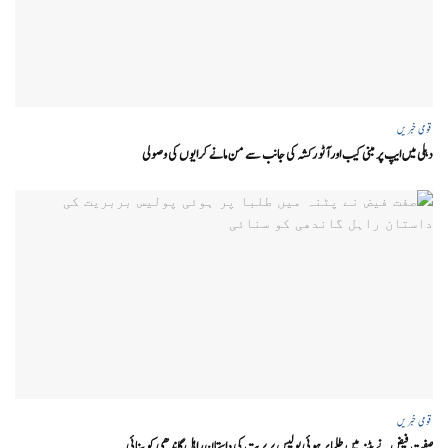
قومی خبریں
دہلی میں ایپ پر مبنی کیب اور آٹو رکشہ کی جانب سے من مانے کرایوں کی وصولی
قومی خبریں
صفت فیض نے پٹنہ میں طلبا پر ہوئی پولیس بربریت کی داستان راہل گاندھی کو سنائی