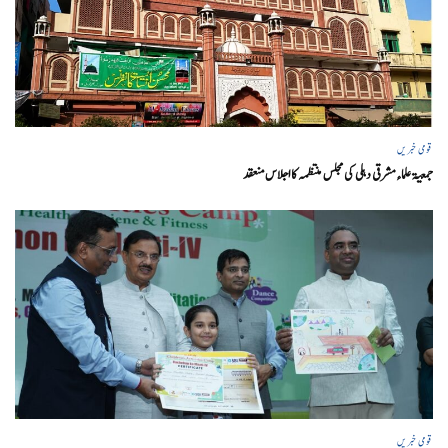
قومی خبریں
جمعیۃ علماء مشرقی دہلی کی مجلس منتظمہ کا اجلاس منعقد
قومی خبریں