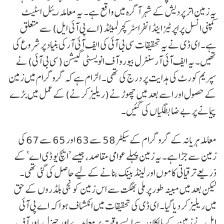
یہ زمین اتر پردیش کے شہر آگرہ میں واقع ہے۔ یہ معاملہ ریئل اسٹیٹ
کمپنی انسل پراپرٹیز اینڈ انفراسٹرکچر لمیٹڈ (اے پی آئی ایل) سے متعلق
ہے۔ ای ڈی نے یہ تحقیقات سی بی آئی کی ایف آئی آر کی بنیاد پر شروع کی
تھیں۔ یہ ایف آئی آر سنٹرل بیورو آف انویسٹی گیشن (سی بی آئی) نے
سپریم کورٹ کی ہدایت پر درج کی تھی۔ الزام ہے کہ گروگرام میں زمین
کے حصول اور اسے بعد میں چھوڑنے (ریلیز کرنے) کے عمل میں بڑے
پیمانے پر بے ضابطگیاں کی گئیں۔
معاملہ ہریانہ کے گروگرام کے سیکٹر 58 سے 63 اور 65 سے 67 کی
زمین سے جڑا ہے۔ یہ زمین پہلے عوامی مقاصد، جیسے ’ایچ یو ڈی اے‘ کے
ذریعے ترقیاتی کاموں اور لینڈ بینک بنانے کے لیے حاصل کی گئی تھی۔
لیکن بعد میں مبینہ طور پر ملی بھگت سے اس زمین کو نجی بلڈروں کے حق
میں ریلیز کر دیا گیا۔ ای ڈی کی تحقیقات میں انکشاف ہوا کہ اے پی آئی
ایل نے زمین کے مالکان سے ایسے وقت پر معاہدے اور جنرل پاور آف