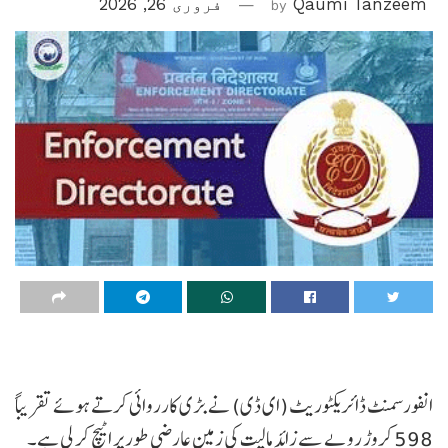
Qaumi Tanzeem
by
فروری 26, 2026
انفورسمنٹ ڈائریکٹوریٹ (ای ڈی) نے بڑی کارروائی کرتے ہوئے تقریباً
598 کروڑ روپے سے زائد مالیت کی زمین عارضی طور پر اٹیچ کر لی ہے۔