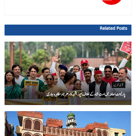
Related
Posts
قومی خبریں
پارلیمنٹ احاطہ میں امت شاہ کے خلاف اپوزیشن کا دھرنا و مظاہرہ جاری