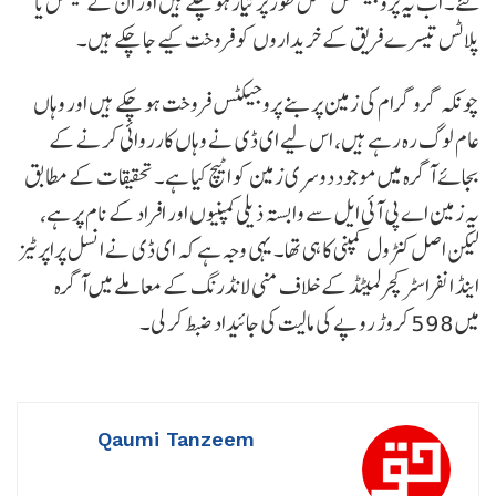
گئے۔ اب یہ پروجیکٹس مکمل طور پر تیار ہو چکے ہیں اور ان کے فلیٹس یا
پلاٹس تیسرے فریق کے خریداروں کو فروخت کیے جا چکے ہیں۔
چونکہ گروگرام کی زمین پر بنے پروجیکٹس فروخت ہو چکے ہیں اور وہاں
عام لوگ رہ رہے ہیں، اس لیے ای ڈی نے وہاں کارروائی کرنے کے
بجائے آگرہ میں موجود دوسری زمین کو اٹیچ کیا ہے۔ تحقیقات کے مطابق
یہ زمین اے پی آئی ایل سے وابستہ ذیلی کمپنیوں اور افراد کے نام پر ہے،
لیکن اصل کنٹرول کمپنی کا ہی تھا۔ یہی وجہ ہے کہ ای ڈی نے انسل پراپرٹیز
اینڈ انفراسٹرکچر لمیٹڈ کے خلاف منی لانڈرنگ کے معاملے میں آگرہ
میں 598 کروڑ روپے کی مالیت کی جائیداد ضبط کر لی۔
Qaumi Tanzeem