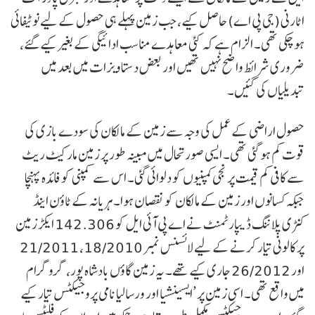
اٹارنی (جی پی اے) حاصل کیے، جب زمین پہلے ہی حصول کے لیے نوٹیفائی
ہو چکی تھی۔ الزام ہے کہ کئی معاہدے مناسب ادائیگی کے بغیر کیے گئے،
ضروری شرائط واضح نہیں تھیں اور بعض دستاویزات میں بعد میں
تبدیلیاں کی گئیں۔
حصول اراضی کے عمل کی وجہ سے زمین کے مالکان کی سودے بازی کی
قوت کم ہو گئی تھی۔ ایسی صورتحال میں مبینہ طور پر زمین مارکیٹ ریٹ
سے کافی کم قیمت پر نجی کمپنیوں کو دلوائی گئی۔ اس سے کمپنی کو فائدہ پہنچا
جبکہ کسانوں اور زمین کے مالکان کو نقصان ہوا۔ ہریانہ کے ٹاؤن اینڈ
کنٹری پلاننگ ڈیپارٹمنٹ نے اے پی آئی ایل کو 142.306 ایکڑ زمین
پر کالونی تیار کرنے کے لیے لائسنس نمبر 18/2010، 21/2011
اور 26/2012 جاری کیے تھے۔ یہ زمین گاؤں بادشاہ پور، گروگرام
میں واقع تھی۔ اسی زمین پر ’ایسینشیا اور ورسالیا نامی پروجیکٹس تیار کیے