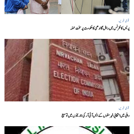
قومی خبریں
پریس کانفرنس میں راہل گاندھی کا حکومت پر سخت حملہ
قومی خبریں
دہلی میں انتخابی فہرستوں کے ایس آئی آر کی تاریخوں میں توسیع