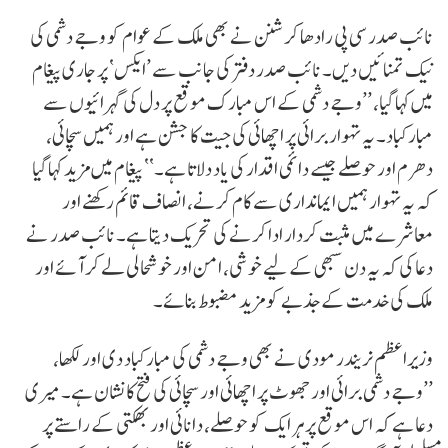
نائب صدر سی پی رادھا کرشنن نے بھی ملک کے عوام کو وجے دشمی کی
نیک تمنائیں دیں۔ نائب صدر دفتر کی جانب سے ’ایکس‘ پر جاری پیغام
میں کہا گیا، ’’وجے دشمی کے اس مبارک موقع پر دل کی گہرائیوں سے
مبارکباد۔ یہ تہوار برائی پر اچھائی کی جیت کا جشن ہے اور ہمیں سچائی،
دھرم اور حوصلے جیسے دائمی اقدار کی یاد دلاتا ہے۔‘‘ پیغام میں مزید کہا گیا
کہ یہ تہوار ہمیں ایمانداری سے کام کرنے، انصاف قائم رکھنے اور
معاشرے میں مثبت کردار ادا کرنے کی تحریک دیتا ہے۔ نائب صدر نے
دعا کی کہ یہ دن سبھی کے لیے خوشی، امن اور خوشحالی لے کر آئے اور
ملک کی خدمت کے جذبے کو مزید مضبوط بنائے۔
وزیراعظم نریندر مودی نے بھی وجے دشمی کی مبارکباد دی اور لکھا،
’’وجے دشمی برائی اور جھوٹ پر اچھائی اور سچائی کی فتح کا نشان ہے۔ میری
دعا ہے کہ اس موقع پر ہر ایک کو حوصلے، دانائی اور بھکتی کے راستے پر