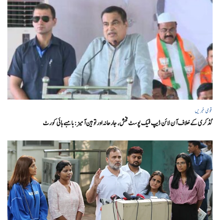
قومی خبریں
گڈکری کے خلاف آن لائن ڈیپ فیک پوسٹ فحش، جارحانہ اور توہین آمیز:بامبے ہائی کورٹ