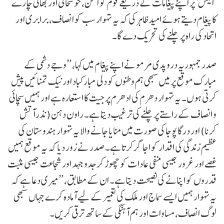
’ایکس‘ پر اپنے پیغامات کے ذریعے قوم کو امن، خوشحالی اور بھائی چارے
کا پیغام دیتے ہوئے امید ظاہر کی کہ یہ تہوار سب کو انصاف، برابری اور
اتحاد کی راہ پر چلنے کی تحریک دے گا۔
صدر جمہوریہ دروپدی مرمو نے اپنے پیغام میں کہا، ’’وجے دشمی کے
مبارک موقع پر میں سبھی ہم وطنوں کو دلی مبارکباد اور نیک تمنائیں پیش
کرتی ہوں۔ یہ تہوار دھرم کی ادھرم پر جیت کا استعارہ ہے اور ہمیں سچائی
و انصاف کے راستے پر چلنے کی ترغیب دیتا ہے۔ راون دہن (نذرآتش
کرنا) اور درگا پوجا کی صورت میں منایا جانے والا یہ تہوار ہندوستان کی
عظیم زندگی کی اقدار کو اجاگر کرتا ہے۔ صدر نے زور دیا کہ یہ موقع ہمیں
غصے اور غرور جیسی منفی عادات کو چھوڑ کر جدوجہد اور شجاعت جیسی مثبت
قدروں کو اپنانے کی نصیحت دیتا ہے۔ ان کے مطابق، ’’میری دعا ہے کہ
یہ تہوار ہمیں ایسے سماج اور ملک کی تعمیر کے لیے آمادہ کرے جہاں سبھی
لوگ انصاف، مساوات اور ہم آہنگی کے ساتھ ترقی کریں۔