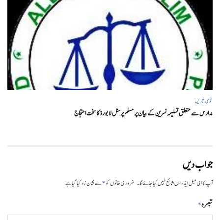
قومی خبریں
مدارس سے متعلق تسلیمہ نسرین کے بیان پر مسلم پرسنل لا بورڈ کا سخت احتجاج
جواب دیں
*
آپ کا ای میل ایڈریس شائع نہیں کیا جائے گا۔
ضروری خانوں کو
سے نشان زد کیا گیا ہے
تبصرہ
*