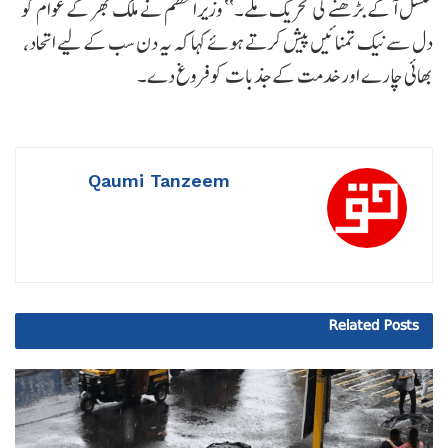
مسلسل آگے بڑھنے کی تحریک ملے۔‘‘ وزیراعظم نے ملک بھر کے عوام کو
دل سے نیک تمنائیں پیش کرتے ہوئے کہا کہ یہ دن سب کے لیے اتحاد،
بھائی چارے اور خدمت کے جذبات کو فروغ دے۔
Qaumi Tanzeem
Related
Posts