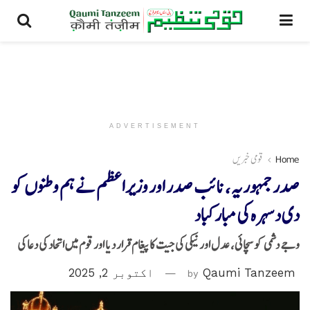
ADVERTISEMENT
Home
قومی خبریں
صدر جمہوریہ ، نائب صدر اور وزیراعظم نے ہم وطنوں کو
دی دسہرہ کی مبارکباد
وجے دشمی کو سچائی، عدل اور نیکی کی جیت کا پیغام قرار دیا اور قوم میں اتحاد کی دعا کی
Qaumi Tanzeem
by
اکتوبر 2, 2025