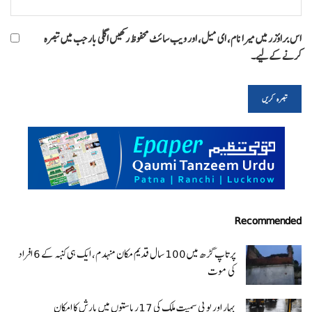
اس براؤزر میں میرا نام، ای میل، اور ویب سائٹ محفوظ رکھیں اگلی بار جب میں تبصرہ
کرنے کےلیے۔
Recommended
پرتاپ گڑھ میں 100 سال قدیم مکان منہدم، ایک ہی کنبہ کے 6 افراد
کی موت
بہار اور یو پی سمیت ملک کی 17ریاستوں میں بارش کا امکان