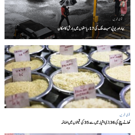
قومی خبریں
بہار اور یو پی سمیت ملک کی 17ریاستوں میں بارش کا امکان
قومی خبریں
کھانے پینے کی 36 بڑی اشیاء میں سے 35 کی قیمتوں میں اضافہ