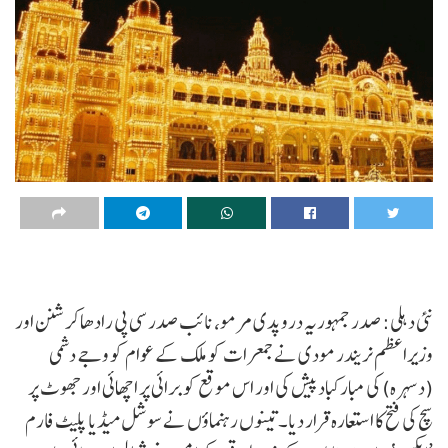
نئی دہلی: صدر جمہوریہ دروپدی مرمو، نائب صدر سی پی رادھاکرشنن اور
وزیراعظم نریندر مودی نے جمعرات کو ملک کے عوام کو وجے دشمی
(دسہرہ) کی مبارکباد پیش کی اور اس موقع کو برائی پر اچھائی اور جھوٹ پر
سچ کی فتح کا استعارہ قرار دیا۔ تینوں رہنماؤں نے سوشل میڈیا پلیٹ فارم