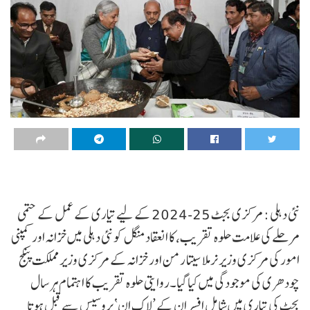
نئی دہلی : مرکزی بجٹ 25-2024 کے لیے تیاری کے عمل کے حتمی
مرحلے کی علامت حلوہ تقریب، کا انعقادمنگل کو نئی دہلی میں خزانہ اور کمپنی
امور کی مرکزی وزیر نرملا سیتا رمن اور خزانہ کے مرکزی وزیر مملکت پنکج
چودھری کی موجودگی میں کیا گیا۔روایتی حلوہ تقریب کا اہتمام ہر سال
بجٹ کی تیاری میں شامل افسران کے ’لاک اِن‘ پروسیس سے قبل ہوتا