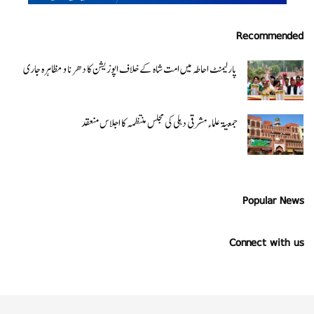
Recommended
پارلیمنٹ احاطہ میں امت شاہ کے خلاف اپوزیشن کا دھرنا و مظاہرہ جاری
جمعیۃ علماء مشرقی دہلی کی مجلس منتظمہ کا اجلاس منعقد
Popular News
Connect with us