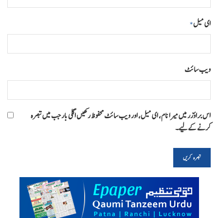
ای میل
*
ویب‌ سائٹ
اس براؤزر میں میرا نام، ای میل، اور ویب سائٹ محفوظ رکھیں اگلی بار جب میں تبصرہ
کرنے کےلیے۔