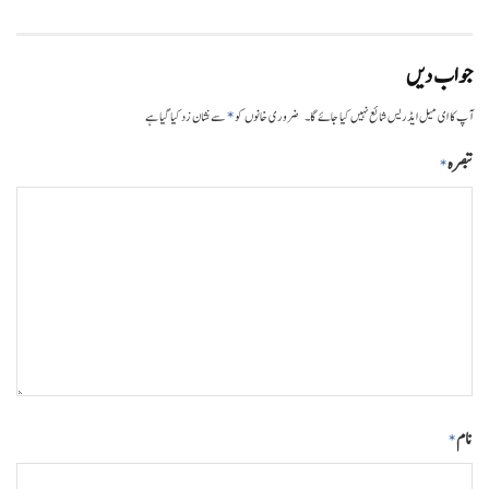
جواب دیں
*
آپ کا ای میل ایڈریس شائع نہیں کیا جائے گا۔
ضروری خانوں کو
سے نشان زد کیا گیا ہے
تبصرہ
*
نام
*