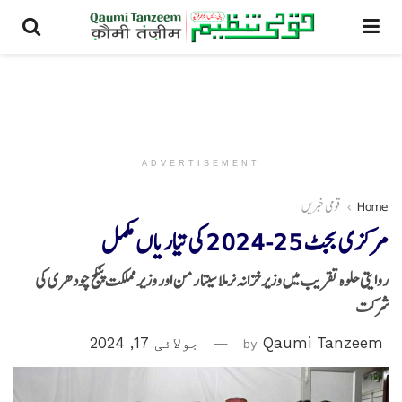
ADVERTISEMENT
Home
قومی خبریں
مرکزی بجٹ 25-2024 کی تیاریاں مکمل
روایتی حلوہ تقریب میں وزیر خزانہ نرملا سیتا رمن اور وزیر مملکت پنکج چودھری کی
شرکت
Qaumi Tanzeem
by
جولائی 17, 2024