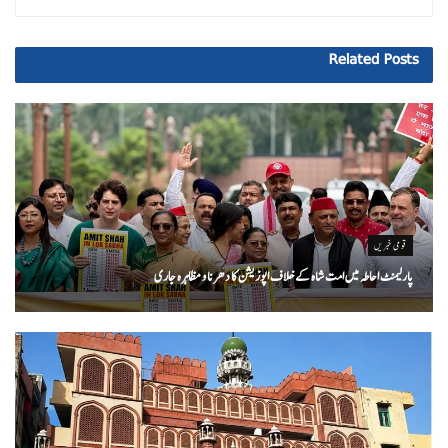
Related
Posts
قومی خبریں
پارلیمنٹ احاطہ میں امت شاہ کے خلاف اپوزیشن کا دھرنا و مظاہرہ جاری