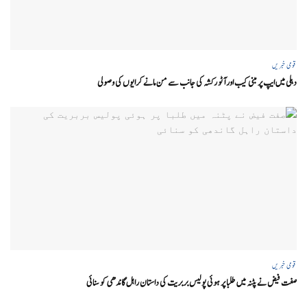
قومی خبریں
دہلی میں ایپ پر مبنی کیب اور آٹو رکشہ کی جانب سے من مانے کرایوں کی وصولی
قومی خبریں
صفت فیض نے پٹنہ میں طلبا پر ہوئی پولیس بربریت کی داستان راہل گاندھی کو سنائی