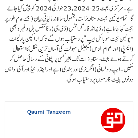
ہے۔ مرکزی بجٹ 25-2024، 23 جولائی 2024 کو پیش کیا جائے
گا۔تمام یونین بجٹ دستاویزات، بشمول سالانہ مالیاتی بیان (جسے عام طور پر
بجٹ کہا جاتا ہے)، ڈیمانڈ فار گرانٹس (ڈی جی )، فائننس بل وغیرہ بھی
"یونین بجٹ موبائل ایپ” پر دستیاب ہوں گے تاکہ اراکین پارلیمنٹ
(ایم پی) اور عوام الناس ڈیجیٹل سہولت کی آسان ترین شکل کا استعمال
کرتے ہوئے بجٹ دستاویزات تک بغیر کسی پریشانی کے رسائی حاصل کر
سکیں ۔ ایپ دو لسانی (انگریزی اور ہندی) ہے اور اینڈرائیڈ اور آئی او ایس
دونوں پلیٹ فارموں پر دستیاب ہوگی۔
Qaumi Tanzeem