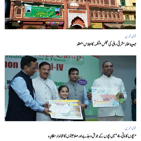
قومی خبریں
جمعیۃ علماء مشرقی دہلی کی مجلس منتظمہ کا اجلاس منعقد
قومی خبریں
"بچوں کا ماٹی-4” میں بچوں کے جوش و جذبے اور صلاحیتوں کا شاندار مظاہرہ