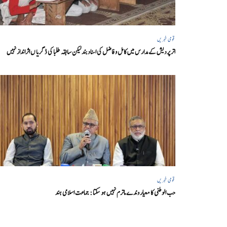
قومی خبریں
اتر پردیش کےمدارس میں کامل و فاضل کی اسناد بند لیکن سابقہ طلبا کی ڈگریا ں اثرانداز نہیں
قومی خبریں
حب الوطنی کا معیار وندے ماترم نہیں ہو سکتا : جماعت اسلامی ہند