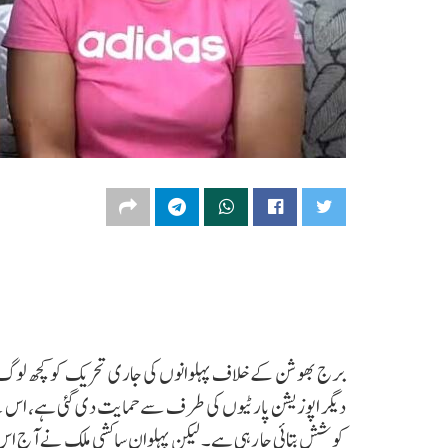
برج بھوشن کے خلاف پہلوانوں کی جاری تحریک کو کچھ لوگ سی
دیگر اپوزیشن پارٹیوں کی طرف سے حمایت دی گئی ہے، اس ل
کوشش بتائی جا رہی ہے۔ لیکن پہلوان ساکشی ملک نے آج اس س