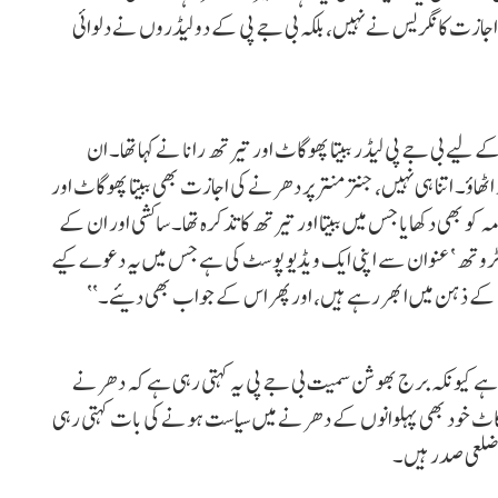
اجازت کانگریس نے نہیں، بلکہ بی جے پی کے دو لیڈروں نے دلوائی
 لیے بی جے پی لیڈر ببیتا پھوگاٹ اور تیرتھ رانا نے کہا تھا۔ ان
اؤ۔ اتنا ہی نہیں، جنتر منتر پر دھرنے کی اجازت بھی ببیتا پھوگاٹ اور
و بھی دکھایا جس میں ببیتا اور تیرتھ کا تذکرہ تھا۔ ساکشی اور ان کے
 ٹروتھ‘ عنوان سے اپنی ایک ویڈیو پوسٹ کی ہے جس میں یہ دعوے کیے
ں کے ذہن میں ابھر رہے ہیں، اور پھر اس کے جواب بھی دیئے۔‘‘
ا رہا ہے کیونکہ برج بھوشن سمیت بی جے پی یہ کہتی رہی ہے کہ دھرنے
 پھوگاٹ خود بھی پہلوانوں کے دھرنے میں سیاست ہونے کی بات کہتی رہی
 ضلعی صدر ہیں۔