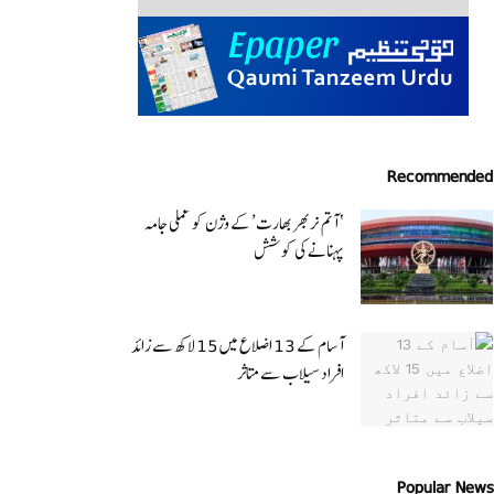
Recommended
‘ آتم نربھر بھارت’ کے وژن کو عملی جامہ
پہنانے کی کوشش
آسام کے 13 اضلاع میں 15 لاکھ سے زائد
افراد سیلاب سے متاثر
Popular News