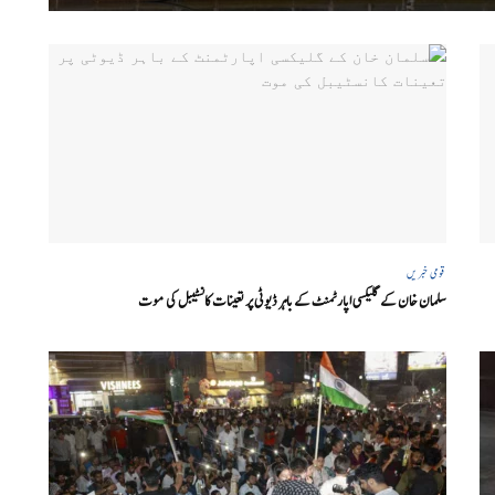
قومی خبریں
سلمان خان کے گلیکسی اپارٹمنٹ کے باہر ڈیوٹی پر تعینات کانسٹیبل کی موت