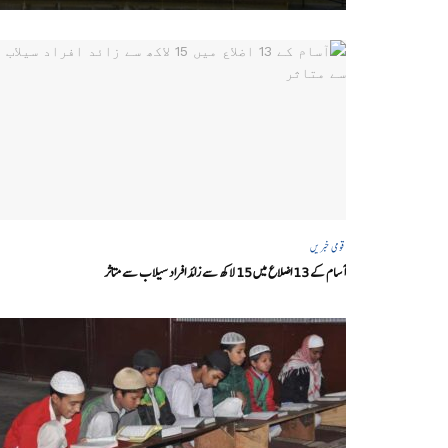
قومی خبریں
آسام کے 13 اضلاع میں 15 لاکھ سے زائد افراد سیلاب سے متاثر