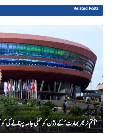
Related
Posts
قومی خبریں
‘ آتم نربھر بھارت’ کے وژن کو عملی جامہ پہنانے کی 