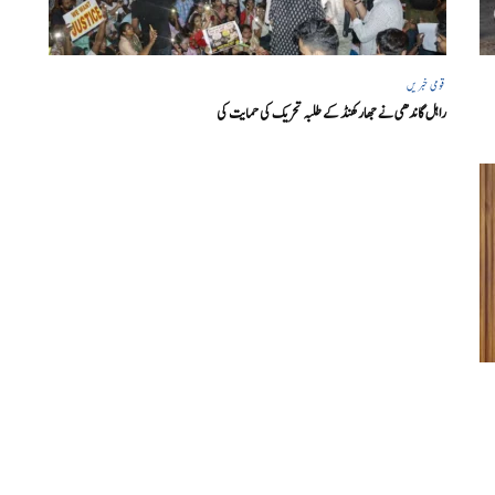
قومی خبریں
راہل گاندھی نے جھارکھنڈ کے طلبہ تحریک کی حمایت کی