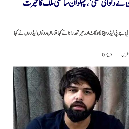
 بی جے پی لیڈران نے دلوائی تھی‘، پہلوان ساکشی ملک کا حیرت
 جے پی لیڈر ببیتا پھوگاٹ اور تیرتھ رانا نے کہا تھا، ان دونوں لیڈروں نے کہا
0
خبریں