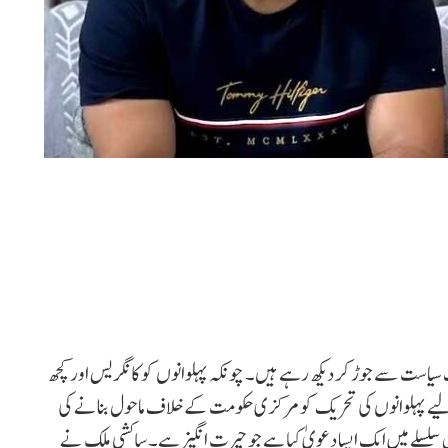
است سے جوڑ کر دیکھ رہے ہیں۔ چونکہ پہلوانوں کو کانگریس اور کچھ
یے پہلوانوں کی تحریک کو مرکزی حکومت کے خلاف ماحول بنانے کی
لسلے میں ایک ایسا دعویٰ کیا ہے جو حیرت انگیز ہے۔ ساکشی ملک نے