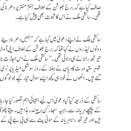
صاف کیا ہے کہ برج بھوشن کے خلاف جنتر منتر پر دھرنا کی 
تھی۔ ساکشی ملک نے اس کا ثبوت بھی پیش کیا ہے۔
ساکشی ملک نے اپنے دعویٰ میں کہا ہے کہ ’’ہمیں دھرنا دینے کے
دونوں لیڈروں نے کہا تھا کہ برج بھوشن کے خلاف اپنی آواز اٹھ
تیرتھ رانا نے ہی دلائی تھی۔‘‘ ساکشی ملک نے اس اجازت نامہ ک
شوہر ستیہ ورت کادیان نے ہفتہ کے روز سوشل میڈیا پر ’دی
گئے ہیں۔ انھوں نے خود ہی کچھ ایسے سوال تیار کیے جو لوگو
ساکشی کے ذریعہ کیا گیا دعویٰ اس لیے انتہائی اہم تصور کیا ج
کے پیچھے ہریانہ سے راجیہ سبھا رکن دیپیندر ہڈا ہیں۔ ببیتا
ہیں اور تیرتھ رانا ہریانہ کے سونی پت سے ہی بی جے پی کے