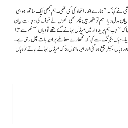
نے کہا کہ ’’ہمارے اندر اتحاد کی کمی تھی۔ ہم کبھی ایک ساتھ ہو ہی
بیان بدل دیا۔ ہم تو متحد ہیں پھر بھی انھوں نے خوف کی وجہ سے بیان
ہا کہ ’’جب ہم ہریدوار میں میڈل بہانے گئے تھے تو وہاں سسٹم سے جڑا
یا۔ وہاں بجرنگ سے کہا کہ تمھارے معاملے پر اوپر بات چل رہی ہے۔
س کے بعد وہاں بھیڑ جمع ہو گئی اور ایسا ماحول بنا کہ میڈل بہانے جاتے تو وہاں