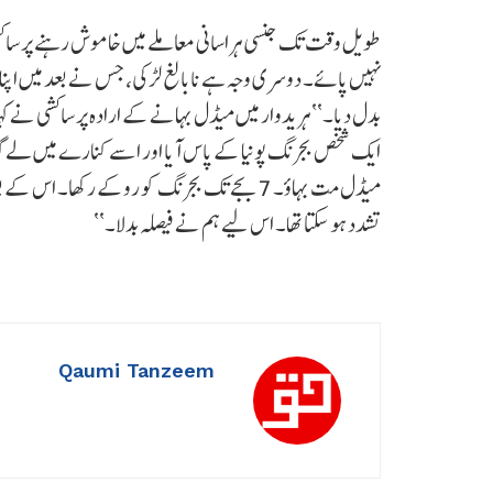
طویل وقت تک جنسی ہراسانی معاملے میں خاموش رہنے پر ساکشی 
نہیں پائے۔ دوسری وجہ ہے نابالغ لڑکی، جس نے بعد میں اپنا 
بدل دیا۔‘‘ ہریدوار میں میڈل بہانے کے ارادہ پر ساکشی نے ک
ایک شخص بجرنگ پونیا کے پاس آیا اور اسے کنارے میں لے گ
میڈل مت بہاؤ۔ 7 بجے تک بجرنگ کو روکے رکھا۔ ا
تشدد ہو سکتا تھا۔ اس لیے ہم نے فیصلہ بدلا۔‘‘
Qaumi Tanzeem