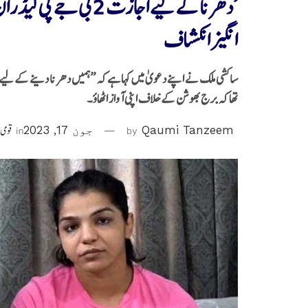
’دھرنا کے لیے اجازت 2
انگیز انکشاف
ساکشی ملک نے اپنے دعویٰ میں کہا ہے کہ ’’ہمیں دھرنا دینے کے لیے بی
تھا کہ برج بھوشن کے خلاف اپنی آواز اٹھاؤ۔
Qaumi Tanzeem
by
جون 17, 2023
in
قومی 