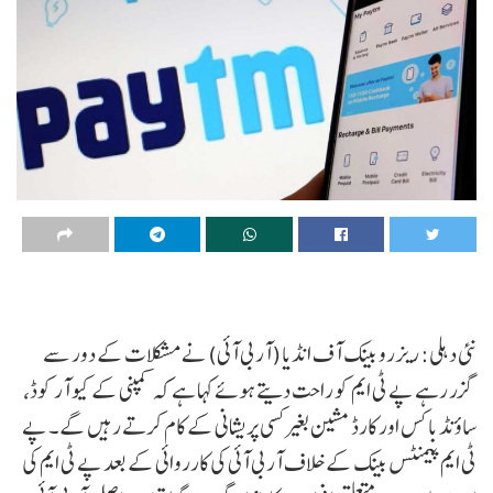
نئی دہلی: ریزرو بینک آف انڈیا (آر بی آئی) نے مشکلات کے دور سے
گزر رہے پے ٹی ایم کو راحت دیتے ہوئے کہا ہے کہ کمپنی کے کیو آر کوڈ،
ساؤنڈ باکس اور کارڈ مشین بغیر کسی پریشانی کے کام کرتے رہیں گے۔ پے
ٹی ایم پیمنٹس بینک کے خلاف آر بی آئی کی کارروائی کے بعد پے ٹی ایم کی