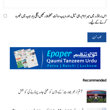
اس براؤزر میں میرا نام، ای میل، اور ویب سائٹ محفوظ رکھیں اگلی بار جب میں تبصرہ
کرنے کےلیے۔
Recommended
‘ آتم نربھر بھارت’ کے وژن کو عملی جامہ پہنانے کی کوشش