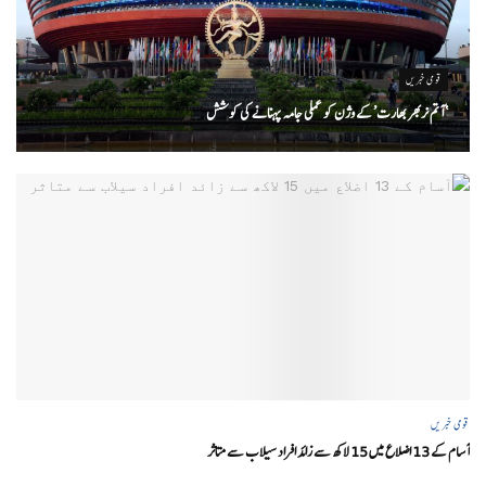
قومی خبریں
‘ آتم نربھر بھارت’ کے وژن کو عملی جامہ پہنانے کی کوشش
قومی خبریں
آسام کے 13 اضلاع میں 15 لاکھ سے زائد افراد سیلاب سے متاثر