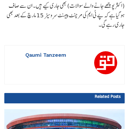
(اکثر پوچھے جانے والے سوالات) بھی جاری کیے ہیں۔ ان سے صاف
ہو گیا ہے کہ پے ٹی ایم کی مرچنٹ پیمنٹ سروسیز 15 مارچ کے بعد بھی
جاری رہے گی۔
Qaumi Tanzeem
Related
Posts