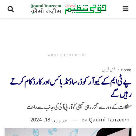
ADVERTISEMENT
Home
قومی خبریں
پے ٹی ایم کے کیو آر کوڈ، ساؤنڈ باکس اور کارڈ کام کرتے
رہیں گے
مشکلات کے دور سے گزر رہی کمپنی کوآر بی آئی کی جانب سے راحت
Qaumi Tanzeem
by
فروری 18, 2024