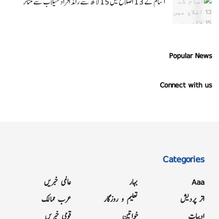
آسام کے 13 اضلاع میں 15 لاکھ سے زائد افراد سیلاب سے متاثر
Popular News
Connect with us
Categories
Aaa
بہار
عالمی خبریں
اتر پردیش
تعلیم و روزگار
عرب ممالک
ادبیات
خواتین
قومی خبریں