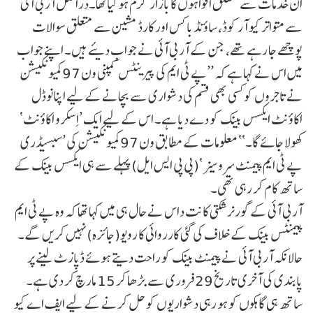
ان خدمات سے متعلق افواہوں کا بازار گرم ہو گیا تھا۔دراصل آر بی آئی
سے متواتر کیو آر کوڈ، ساؤنڈ باکس اور کارڈ مشین سے متعلق سوالات
پوچھے جا رہے تھے، جن کے آر بی آئی نے جواب دیئے ہیں۔ اپنے جواب
میں اس نے کہا ہے کہ ’’پے ٹی ایم کی پیرینٹس کمپنی ون 97 کمیونکیشن
نے تاجروں کو کسی بھی قسم کی دشواری سے بچانے کے لیے اپنا نوڈل
اکاؤنٹ ایکسس بینک کو دے دیا ہے۔ اس کے لیے ایک ’اِسکرو اکاؤنٹ‘
کھولا جائے گا۔‘‘ معلومات کے مطابق ون 97 کمیونکیشن کی ’سبسیڈری
پے ٹی ایم پیمنٹ سروسیز‘(پی پی ایس ایل) پہلے سے ہی ایکسس بینک کے
ساتھ کام کر رہی تھی۔
آر بی آئی کے گورنر شکتی کانت داس نے حال ہی میں کہا تھا کہ وہ پے ٹی ایم
پیمنٹس بینک کے خلاف کی گئی کارروائی کا رویو(جائزہ) نہیں کریں گے۔
حالانکہ آر بی آئی نے پیمنٹ بینک کو راحت دیتے ہوئے ڈپازٹ لینے پر
پابندی کی آخری تاریخ 29 فروری سے بڑھا کر 15 مارچ کر دی ہے۔
ساتھ ہی گاہکوں کو ہو رہی دشواریوں کو حل کرنے کے لیے ایف اے کیو