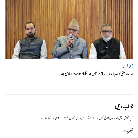
قومی خبریں
حب الوطنی کا معیار وندے ماترم نہیں ہو سکتا : جماعت اسلامی ہند
جواب دیں
*
آپ کا ای میل ایڈریس شائع نہیں کیا جائے گا۔
ضروری خانوں کو
سے نشان زد کیا گیا ہے
تبصرہ
*