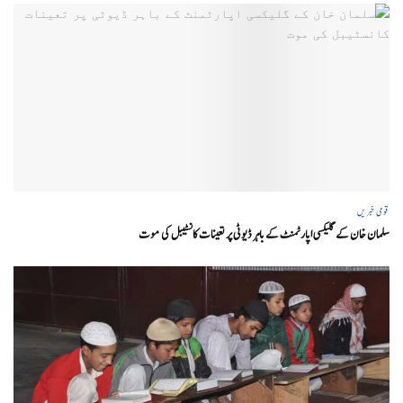
قومی خبریں
سلمان خان کے گلیکسی اپارٹمنٹ کے باہر ڈیوٹی پر تعینات کانسٹیبل کی موت