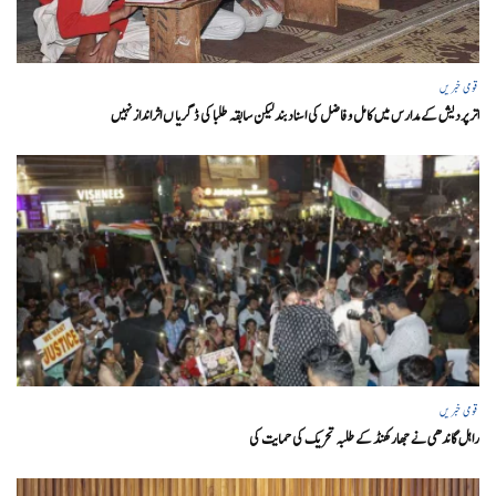
قومی خبریں
اتر پردیش کےمدارس میں کامل و فاضل کی اسناد بند لیکن سابقہ طلبا کی ڈگریا ں اثرانداز نہیں
قومی خبریں
راہل گاندھی نے جھارکھنڈ کے طلبہ تحریک کی حمایت کی