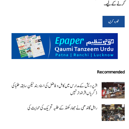
کرنے کےلیے۔
Recommended
اتر پردیش کےمدارس میں کامل و فاضل کی اسناد بند لیکن سابقہ طلبا کی
ڈگریا ں اثرانداز نہیں
راہل گاندھی نے جھارکھنڈ کے طلبہ تحریک کی حمایت کی