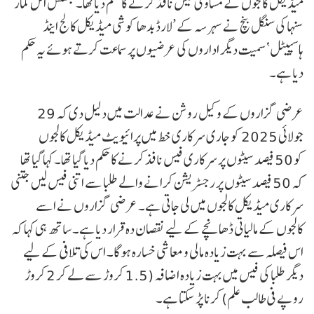
میڈیکل کالجوں کے مساوی فیس نافذ کرنے کا حکم دیا تھا۔ جسٹس انل کمار
سنہا کی سنگل بنچ نے سہرسہ کے ’لارڈ بدھا کوشی میڈیکل کالج اینڈ
ہاسپیٹل‘ سمیت دیگر اداروں کی عرضیوں پر سماعت کرتے ہوئے یہ حکم
دیا ہے۔
عرضی گزاروں کے وکیل روشن نے عدالت میں دلیل دی کہ 29
جولائی 2025 کو جاری سرکاری خط میں پرائیویٹ میڈیکل کالجوں
کو 50 فیصد سیٹوں پر سرکاری فیس نافذ کرنے کا حکم دیا گیا تھا۔ کہا گیا تھا
کہ 50 فیصد سیٹوں پر رجسٹریشن کرانے والے طلبا سے اتنی فیس لیں جتنی
سرکاری میڈیکل کالجوں میں لی جاتی ہے۔ عرضی گزاروں نے اسے
کالجوں کے مالیاتی ڈھانچے کے لیے نقصان دہ قرار دیا ہے۔ ساتھ ہی کہا کہ
اس فیصلہ سے بہت زیادہ مالی و معاشی خسارہ ہوگا۔ اس کی تلافی کے لیے
دیگر طلبا کی فیس میں بہت زیادہ اضافہ (1.5 کروڑ سے لے کر 2 کروڑ
روپے فی طالب علم) کرنا پڑ سکتا ہے۔