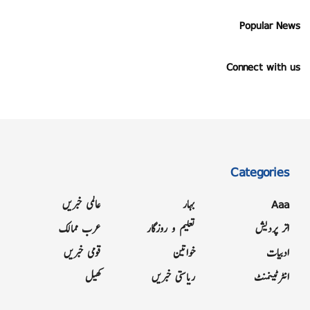
Popular News
Connect with us
Categories
Aaa
بہار
عالمی خبریں
اتر پردیش
تعلیم و روزگار
عرب ممالک
ادبیات
خواتین
قومی خبریں
انٹرٹینمنٹ
ریاستی خبریں
کھیل