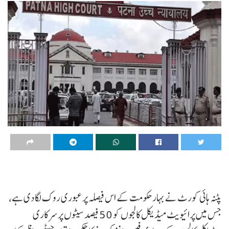
پٹنہ ہائی کورٹ نے بہار حکومت کے اس فیصلہ پر عبوری روک لگا دی ہے،
جس میں پرائیویٹ میڈیکل کالجوں کو 50 فیصد سیٹوں پر سرکاری