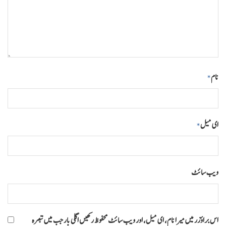
نام
*
ای میل
*
ویب‌ سائٹ
اس براؤزر میں میرا نام، ای میل، اور ویب سائٹ محفوظ رکھیں اگلی بار جب میں تبصرہ