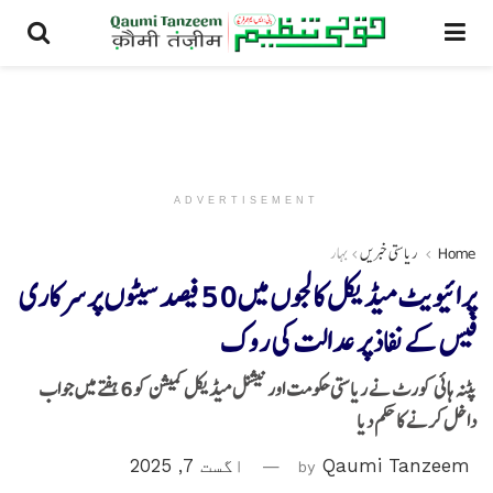
ADVERTISEMENT
Home
ریاستی خبریں
بہار
پرائیویٹ میڈیکل کالجوں میں 50 فیصد سیٹوں پر سرکاری
فیس کے نفاذ پر عدالت کی روک
پٹنہ ہائی کورٹ نے ریاستی حکومت اور نیشنل میڈیکل کمیشن کو 6 ہفتے میں جواب
داخل کرنے کا حکم دیا
Qaumi Tanzeem
by
اگست 7, 2025