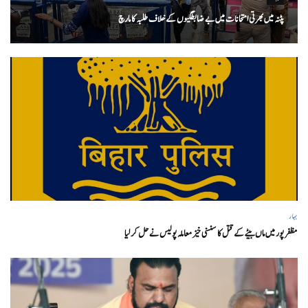
پٹنہ میں بھرتی امتحانات میں بے ضابطگیوں کے خلاف طلبہ کا مارچ
بہار
مظفر پور میں ماں بیٹے کے قتل کا سنسنی خیز معاملہ پولیس نے حل کر لیا