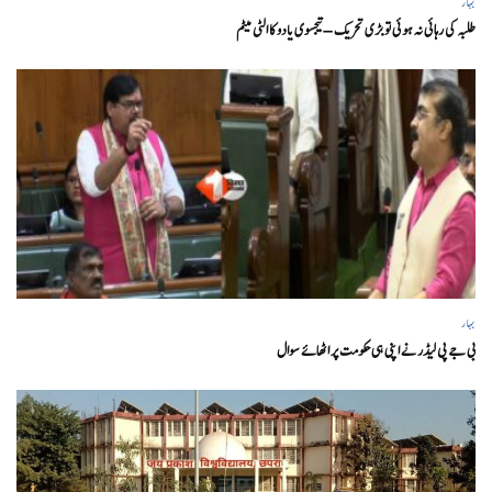
بہار
طلبہ کی رہائی نہ ہوئی تو بڑی تحریک – تیجسوی یادو کا الٹی میٹم
بہار
بی جے پی لیڈر نے اپنی ہی حکومت پر اٹھائے سوال