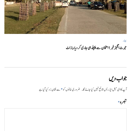
بہار
حیرت انگیزخبر ! امتحان سے پہلے ہی جاری کر دیا ریزلٹ
جواب دیں
*
آپ کا ای میل ایڈریس شائع نہیں کیا جائے گا۔
ضروری خانوں کو
سے نشان زد کیا گیا ہے
تبصرہ
*