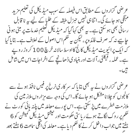
عرضی گزاروں کے مطابق اس فیصلہ کے سبب میڈیکل کی تعلیم مزید
مہنگی ہو جائے گی۔ اتنا ہی نہیں جنرل طبقہ کے طلبا کے لیے یہ ناقابل
رسائی بھی ہو سکتی ہے۔ یہ بھی کہا گیا کہ میڈیکل تعلیم خدمات پر مبنی ہونی
چاہیے نہ کہ صرف فائدہ پر، لیکن یہ حکم اس اصول کے خلاف ہے۔ بتایا گیا
کہ ایک پرائیویٹ میڈیکل کالج کا اوسط سالانہ خرچ 100 کروڑ روپے
ہے۔ عملہ، فیکلٹی، آلات اور بنیادی ڈھانچے کے اخراجات اس میں شامل
ہیں۔
عرضی گزاروں نے یہ بھی بتایا کہ سرکاری نرخ پر فیس نافذ ہونے سے
کالجوں کو چلانا مشکل ہو جائے گا۔ اس کی وجہ سے ہزاروں ملازمین کی
ملازمت خطرے میں پڑ سکتی ہے۔ اس پورے معاملہ میں پٹنہ ہائی کورٹ نے
حکم پر روک لگاتے ہوئے ریاستی حکومت اور نیشنل میڈیکل کمیشن کو 6
ہفتے میں جواب داخل کرنے کا حکم دیا ہے۔ معاملہ کی اگلی سماعت 6 ہفتے بعد