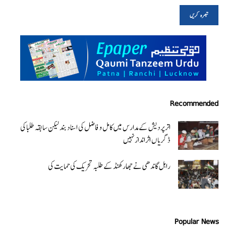
Recommended
اتر پردیش کےمدارس میں کامل و فاضل کی اسناد بند لیکن سابقہ طلبا کی
ڈگریا ں اثرانداز نہیں
راہل گاندھی نے جھارکھنڈ کے طلبہ تحریک کی حمایت کی
Popular News