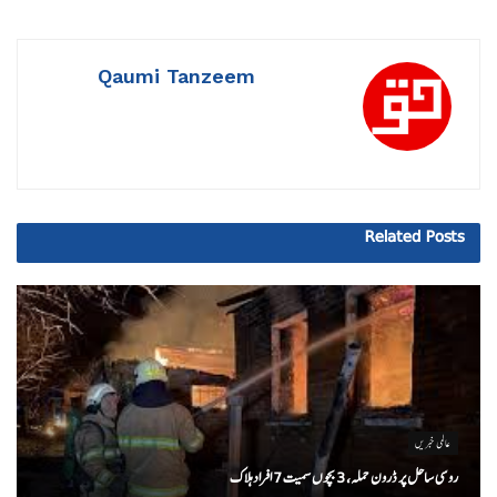
Qaumi Tanzeem
Related
Posts
عالمی خبریں
روسی ساحل پر ڈرون حملہ، 3 بچوں سمیت 7 افراد ہلاک