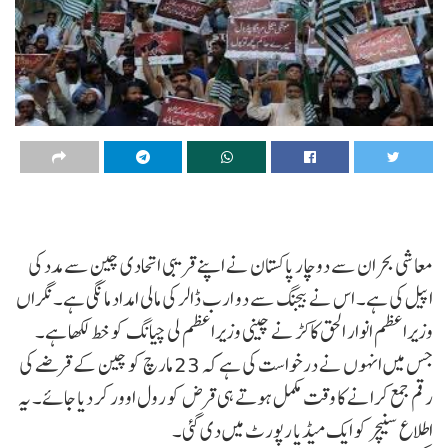
معاشی بحران سے دوچار پاکستان نے اپنے قریبی اتحادی چین سے مدد کی
اپیل کی ہے۔ اس نے بیجنگ سے دو ارب ڈالر کی مالی امداد مانگی ہے۔نگراں
وزیراعظم انوار الحق کاکڑ نے چینی وزیراعظم لی چیانگ کو خط لکھا ہے۔
جس میں انہوں نے درخواست کی ہے کہ 23 ​​مارچ کو چین کے قرضے کی
رقم جمع کرانے کا وقت مکمل ہوتے ہی قرض کو رول اوور کر دیا جائے۔ یہ
اطلاع سنیچر کو ایک میڈیا رپورٹ میں دی گئی۔