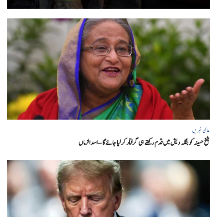
عالمی خبریں
شیخ حسینہ کو بنگلہ دیش میں قدم رکھتے ہی گرفتار کر لیا جائے گا – اسد الزماں