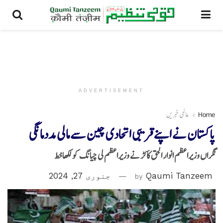
ADVERTISEMENT
Home
عالمی خبریں
پاکستان نے اپنے قریبی اتحادی چین سے مالی مددمانگی
نگراں وزیراعظم انوار الحق کاکڑ نے وزیراعظم لی چیانگ کو لکھاخط
Qaumi Tanzeem
by
جنوری 27, 2024