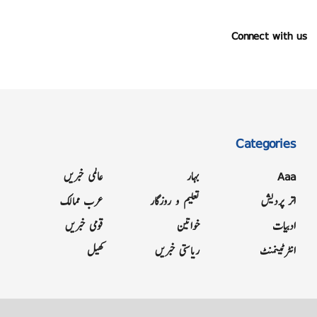
Connect with us
Categories
Aaa
بہار
عالمی خبریں
اتر پردیش
تعلیم و روزگار
عرب ممالک
ادبیات
خواتین
قومی خبریں
انٹرٹینمنٹ
ریاستی خبریں
کھیل