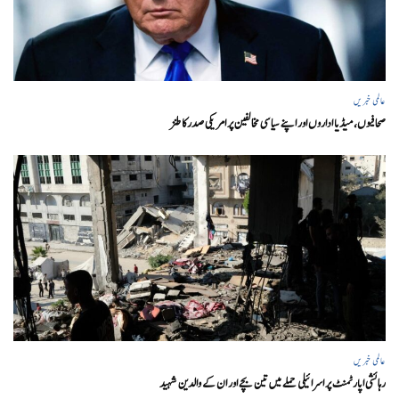
عالمی خبریں
صحافیوں، میڈیا اداروں اور اپنے سیاسی مخالفین پر امریکی صدرکا طنز
عالمی خبریں
رہائشی اپارٹمنٹ پر اسرائیلی حملے میں تین بچے اور ان کے والدین شہید