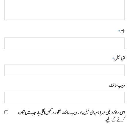
نام
*
ای میل
*
ویب‌ سائٹ
اس براؤزر میں میرا نام، ای میل، اور ویب سائٹ محفوظ رکھیں اگلی بار جب میں تبصرہ
کرنے کےلیے۔