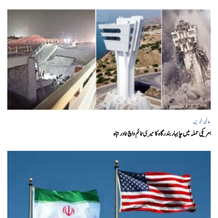
عالمی خبریں
امریکی حملہ میں چابہار بندرگاہ کا میری ٹائم واچ ٹاور تباہ