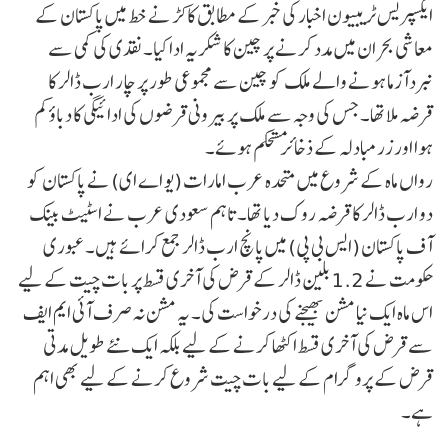
ایکسپریس ٹریبیون اخبار کی خبر کے مطابق کاکڑ نے خط میں پاکستان کے
معاشی بحران میں مدد کرنے پر چین کا شکریہ ادا کیا۔ نقدی کی کمی سے
نبردآزما ہونے والے ملک کو چین سے مجموعی طور پر چار ارب ڈالر کا
قرضہ ملا تھا۔ جس کی وجہ سے ملک پر بیرونی قرضوں کی ادائیگی کا دباؤ کم
ہوا اور زرمبادلہ کے ذخائر مستحکم ہوئے۔
رواں ماہ کے شروع میں متحدہ عرب امارات (یو اے ای) نے پاکستان کو
دو ارب ڈالر کا قرضہ روک دیا تھا۔ تاہم سعودی عرب نے اسٹیٹ بینک
آف پاکستان (ایس بی پی) میں پانچ ارب ڈالر جمع کرائے ہیں۔ عبوری
حکومت نے 1.2 بلین ڈالر کے قرض کی آخری قسط پر بات چیت کے لیے
اس ماہ ایک نیا مشن بھیجنے کی درخواست کی۔ یہ مشن نہ صرف آئی ایم ایف
سے قرض کی آخری قسط اکٹھا کرنے کے لیے بلکہ ایک نئے طویل مدتی
قرض کے پروگرام کے لیے بات چیت شروع کرنے کے لیے بھی اہم
ہے۔