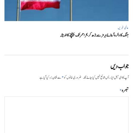
عالمی خبریں
جنگ کا دائرہ آبنائے ہرمز سے بڑھ کر بحر احمر تک پہنچنے کا اندیشہ
جواب دیں
*
آپ کا ای میل ایڈریس شائع نہیں کیا جائے گا۔
ضروری خانوں کو
سے نشان زد کیا گیا ہے
تبصرہ
*