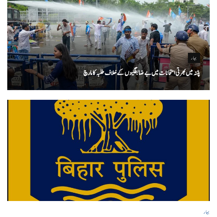
بہار
پٹنہ میں بھرتی امتحانات میں بے ضابطگیوں کے خلاف طلبہ کا مارچ
بہار