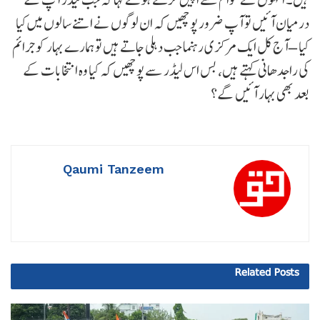
درمیان آئیں تو آپ ضرور پوچھیں کہ ان لوگوں نے اتنے سالوں میں کیا
کیا – آج کل ایک مرکزی رہنما جب دہلی جاتے ہیں تو ہمارے بہار کو جرائم
کی راجدھانی کہتے ہیں، بس اس لیڈر سے پوچھیں کہ کیا وہ انتخابات کے
بعد بھی بہار آئیں گے؟
Qaumi Tanzeem
Related
Posts