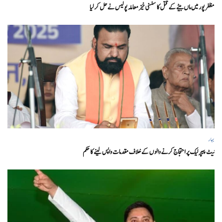
مظفر پور میں ماں بیٹے کے قتل کا سنسنی خیز معاملہ پولیس نے حل کر لیا
بہار
نیٹ پیپر لیک پر احتجاج کرنے والوں کے خلاف مقدمات واپس لینے کا حکم