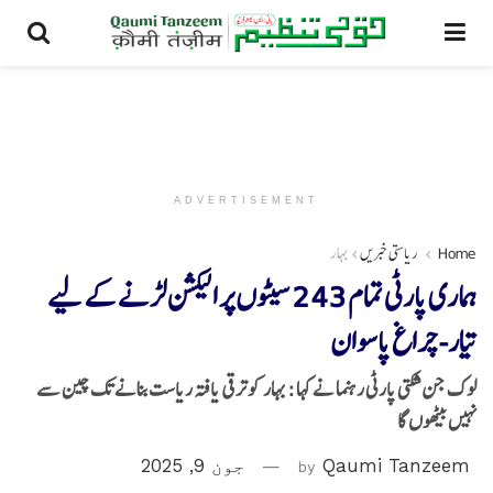
ADVERTISEMENT
Home
ریاستی خبریں
بہار
ہماری پارٹی تمام 243 سیٹوں پر الیکشن لڑنے کے لیے
تیار- چراغ پاسوان
لوک جن شکتی پارٹی رہنما نے کہا : بہار کو ترقی یافتہ ریاست بنانے تک چین سے
نہیں بیٹھوں گا
Qaumi Tanzeem
by
جون 9, 2025