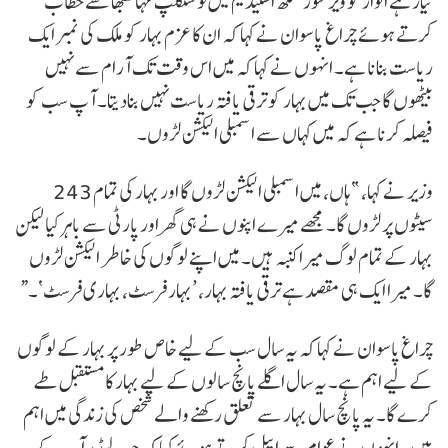
تیار ہے اتوار کو ویر کنور سنگھ اسٹیڈیم میں نو سنکلپ مہاسبھا سے خطاب
کرتے ہوئے چراغ پاسوان نے کہا کہ ان کا عزم بہار کو ملک کی نمبر ایک
ریاست بنانا ہے۔ انہوں نے کہا کہ میں اس وقت تک آرام سے نہیں
بیٹھوں گا جب تک میں بہار کو ترقی یافتہ ریاست نہیں بنادیتا۔ آپ سب کو
فیصلہ کرنا ہے کہ میں کہاں سے اسمبلی الیکشن لڑوں۔
وزیر نے کہا، ”ہاں، میں اسمبلی الیکشن لڑوں گا اور بہار کی تمام 243
سیٹوں پر لڑوں گا۔ مجھے میرے اپنوں نے ہی گھر اور پارٹی سے باہرکیا لیکن
بہار کے تمام لوگ میرا کنبہ ہیں۔ میں اپنے لوگوں کی خاطر الیکشن لڑوں
گا۔ میرا ایک ہی مقصد ہے ترقی یافتہ بہار، ’بہار فرسٹ، بہاری فرسٹ‘۔“
چراغ پاسوان نے کہا کہ یہ سال سب کے لیے خاص طور پر بہار کے لوگوں
کے لیے اہم ہے۔ یہ سال اگلے پانچ سالوں کے لیے بہار کا مستقبل طے
کرے گا۔ یہ پانچ سال بہار سے تعلق رکھنے والے شخص کی زندگی میں اہم
ہیں۔ انہوں نے عوام سے اپیل کرتے ہوئے کہا کہ جب لیڈر آپ کے