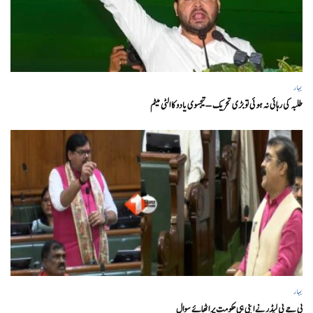
بہار
طلبہ کی رہائی نہ ہوئی تو بڑی تحریک – تیجسوی یادو کا الٹی میٹم
بہار
بی جے پی لیڈر نے اپنی ہی حکومت پر اٹھائے سوال