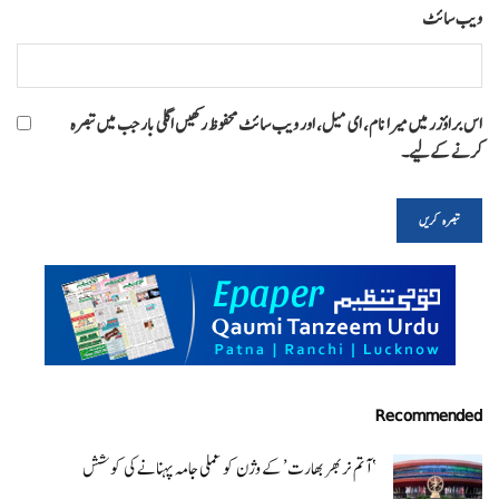
ویب‌ سائٹ
اس براؤزر میں میرا نام، ای میل، اور ویب سائٹ محفوظ رکھیں اگلی بار جب میں تبصرہ
کرنے کےلیے۔
Recommended
‘ آتم نربھر بھارت’ کے وژن کو عملی جامہ پہنانے کی کوشش