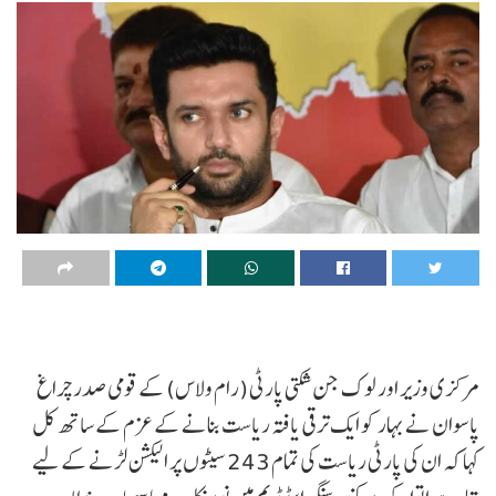
مرکزی وزیر اور لوک جن شکتی پارٹی (رام ولاس) کے قومی صدر چراغ
پاسوان نے بہار کو ایک ترقی یافتہ ریاست بنانے کے عزم کے ساتھ کل
کہا کہ ان کی پارٹی ریاست کی تمام 243 سیٹوں پر الیکشن لڑنے کے لیے