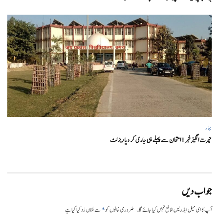
بہار
حیرت انگیزخبر ! امتحان سے پہلے ہی جاری کر دیا ریزلٹ
جواب دیں
*
آپ کا ای میل ایڈریس شائع نہیں کیا جائے گا۔
ضروری خانوں کو
سے نشان زد کیا گیا ہے