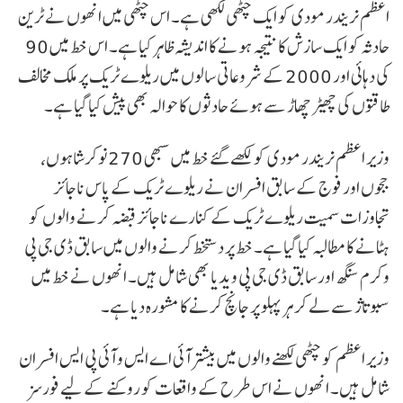
اعظم نریندر مودی کو ایک چٹھی لکھی ہے۔ اس چٹھی میں انھوں نے ٹرین
حادثہ کو ایک سازش کا نتیجہ ہونے کا اندیشہ ظاہر کیا ہے۔ اس خط میں 90
کی دہائی اور 2000 کے شروعاتی سالوں میں ریلوے ٹریک پر ملک مخالف
طاقتوں کی چھیڑ چھاڑ سے ہوئے حادثوں کا حوالہ بھی پیش کیا گیا ہے۔
وزیر اعظم نریندر مودی کو لکھے گئے خط میں سبھی 270 نوکرشاہوں،
ججوں اور فوج کے سابق افسران نے ریلوے ٹریک کے پاس ناجائز
تجاوزات سمیت ریلوے ٹریک کے کنارے ناجائز قبضہ کرنے والوں کو
ہٹانے کا مطالبہ کیا گیا ہے۔ خط پر دستخط کرنے والوں میں سابق ڈی جی پی
وکرم سنگھ اور سابق ڈی جی پی ویدیا بھی شامل ہیں۔ انھوں نے خط میں
سبوتاژ سے لے کر ہر پہلو پر جانچ کرنے کا مشورہ دیا ہے۔
وزیر اعظم کو چٹھی لکھنے والوں میں بیشتر آئی اے ایس و آئی پی ایس افسران
شامل ہیں۔ انھوں نے اس طرح کے واقعات کو روکنے کے لیے فورسز