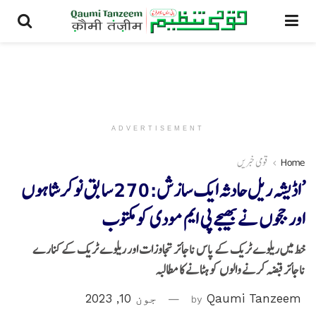
ADVERTISEMENT
Home
قومی خبریں
’اڈیشہ ریل حادثہ ایک سازش: 270 سابق نوکرشاہوں
اور ججوں نےبھیجے پی ایم مودی کو مکتوب
خط میں ریلوے ٹریک کے پاس ناجائز تجاوزات اور ریلوے ٹریک کے کنارے
ناجائز قبضہ کرنے والوں کو ہٹانے کا مطالبہ
Qaumi Tanzeem
by
جون 10, 2023