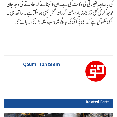
کی باضابطہ تعیناتی کی وکالت کی ہے۔ ان کا کہنا ہے کہ حادثے کی وجہ جان
بوجھ کر کی گئی توڑ پھوڑ یا دہشت گردانہ عمل بھی ہو سکتا ہے۔ ساتھ ہی یہ
بھی لکھا گیا ہے کہ سی بی آئی کی جانچ میں سب کچھ واضح ہو جائے گا۔
Qaumi Tanzeem
Related
Posts