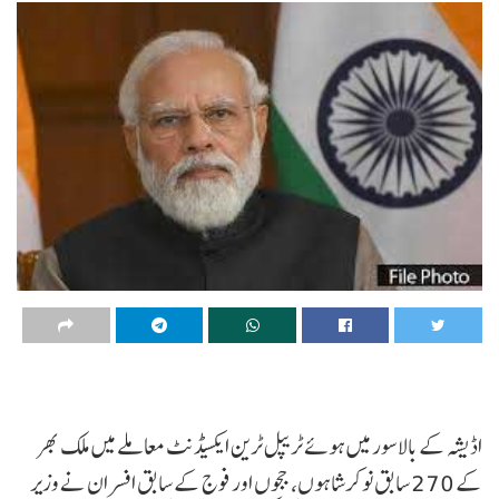
اڈیشہ کے بالاسور میں ہوئے ٹریپل ٹرین ایکسیڈنٹ معاملے میں ملک بھر
کے 270 سابق نوکرشاہوں، ججوں اور فوج کے سابق افسران نے وزیر