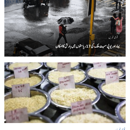
قومی خبریں
بہار اور یو پی سمیت ملک کی 17ریاستوں میں بارش کا امکان
قومی خبریں