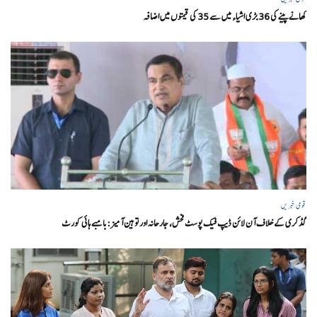
کھانے پینے کی 36 بڑی اشیاء میں سے 35 کی قیمتوں میں اضافہ
قومی خبریں
گڈکری کے خلاف آن لائن ڈیپ فیک پوسٹ فحش، جارحانہ اور توہین آمیز:بامبے ہائی کورٹ