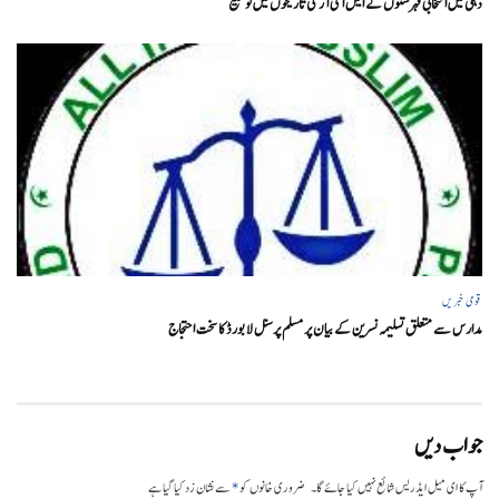
دہلی میں انتخابی فہرستوں کے ایس آئی آر کی تاریخوں میں توسیع
قومی خبریں
مدارس سے متعلق تسلیمہ نسرین کے بیان پر مسلم پرسنل لا بورڈ کا سخت احتجاج
جواب دیں
*
آپ کا ای میل ایڈریس شائع نہیں کیا جائے گا۔
ضروری خانوں کو
سے نشان زد کیا گیا ہے