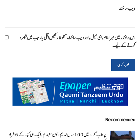
ویب‌ سائٹ
اس براؤزر میں میرا نام، ای میل، اور ویب سائٹ محفوظ رکھیں اگلی بار جب میں تبصرہ
کرنے کےلیے۔
Recommended
پرتاپ گڑھ میں 100 سال قدیم مکان منہدم، ایک ہی کنبہ کے 6 افراد