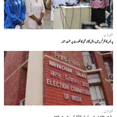
قومی خبریں
پریس کانفرنس میں راہل گاندھی کا حکومت پر سخت حملہ
قومی خبریں