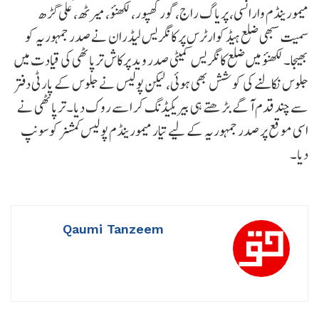
میمورینڈم وارانسی، پریاگ راج، گورکھپور، لکھنؤ، میرٹھ، علی گڑھ
سمیت سبھی ضلع ہیڈکوارٹرس پر کانگریس لیڈران نے صدر جمہوریہ کو
بھیجا۔ لکھنؤ میں ضلع کانگریس کمیٹی صدر وید پرکاش ترپاٹھی کی قیادت میں
جلوس نکالنے کی کوشش بھی ہوئی، لیکن پولیس نے جلوس کے پارٹی دفتر
سے چند قدم آگے بڑھتے ہی بیریکیڈنگ کر اسے روک دیا۔ ترپاٹھی نے
اسی موقع پر صدر جمہوریہ کے لیے تیار میمورینڈم پولیس کمشنر کوسونپ
دیا۔
Qaumi Tanzeem