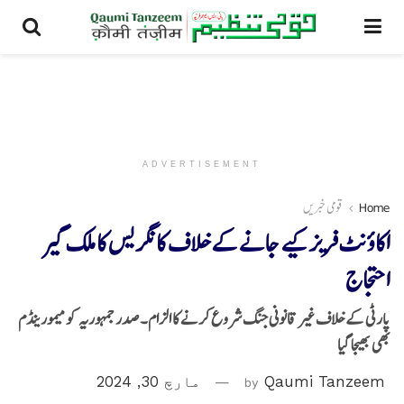
ADVERTISEMENT
Home
قومی خبریں
اکاؤنٹ فریز کیے جانے کے خلاف کانگریس کا ملک گیر
احتجاج
پارٹی کے خلاف غیر قانونی جنگ شروع کرنے کا الزام۔صدر جمہوریہ کو میمورینڈم
بھی بھیجا گیا
Qaumi Tanzeem
by
مارچ 30, 2024