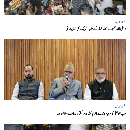
قومی خبریں
راہل گاندھی نے جھارکھنڈ کے طلبہ تحریک کی حمایت کی
قومی خبریں
حب الوطنی کا معیار وندے ماترم نہیں ہو سکتا : جماعت اسلامی ہند