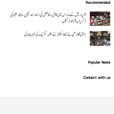
Recommended
اتر پردیش کےمدارس میں کامل و فاضل کی اسناد بند لیکن سابقہ طلبا کی
ڈگریا ں اثرانداز نہیں
راہل گاندھی نے جھارکھنڈ کے طلبہ تحریک کی حمایت کی
Popular News
Connect with us