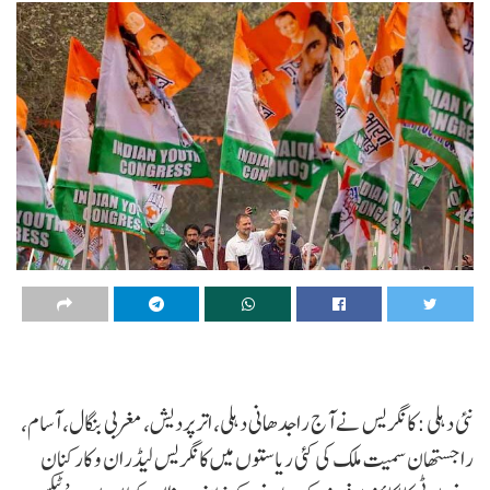
نئی دہلی :کانگریس نے آج راجدھانی دہلی، اتر پردیش، مغربی بنگال، آسام،
راجستھان سمیت ملک کی کئی ریاستوں میں کانگریس لیڈران و کارکنان