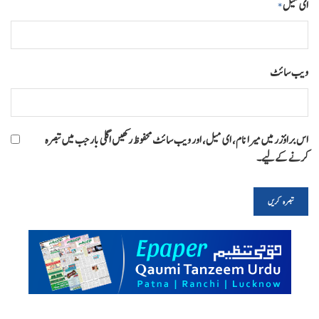
ای میل
*
ویب‌ سائٹ
اس براؤزر میں میرا نام، ای میل، اور ویب سائٹ محفوظ رکھیں اگلی بار جب میں تبصرہ
کرنے کےلیے۔