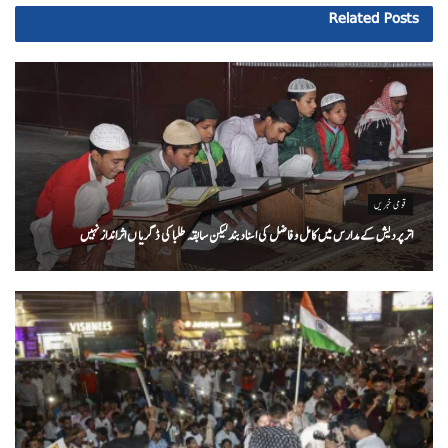
Related
Posts
قومی خبریں
اتر پردیش کےمدارس میں کامل و فاضل کی اسناد بند لیکن سابقہ طلبا کی ڈگریا ں اثرانداز نہیں