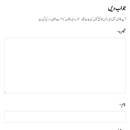
جواب دیں
*
آپ کا ای میل ایڈریس شائع نہیں کیا جائے گا۔
ضروری خانوں کو
سے نشان زد کیا گیا ہے
تبصرہ
*
نام
*