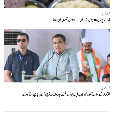
قومی خبریں
کھانے پینے کی 36 بڑی اشیاء میں سے 35 کی قیمتوں میں اضافہ
قومی خبریں
گڈکری کے خلاف آن لائن ڈیپ فیک پوسٹ فحش، جارحانہ اور توہین آمیز:بامبے ہائی کورٹ