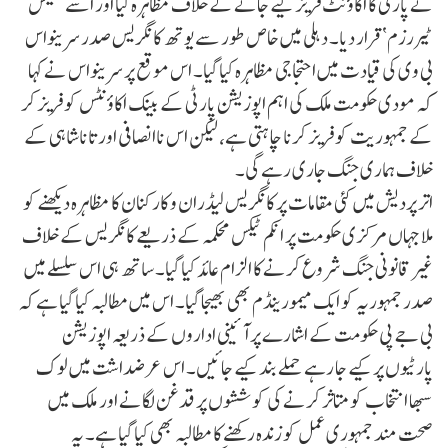
نے پارٹی کا اکاؤنٹ فریز کیے جانے کے خلاف مظاہرہ کیا اور اسے ’ٹیکس
ٹیررزم‘ قرار دیا۔ دہلی میں خاص طور سے یوتھ کانگریس صدر سرینواس
بی وی کی قیادت میں احتجاجی مظاہرہ کیا گیا۔ اس موقع پر سرینواس نے کہا
کہ مودی حکومت ملک کی اہم اپوزیشن پارٹی کے بینک اکاؤنٹس کو فریز کر
کے جمہوریت کو فریز کرنا چاہتی ہے، لیکن اس ناانصافی اور تاناشاہی کے
خلاف ہماری جنگ جاری رہے گی۔
اتر پردیش میں کئی مقامات پر کانگریس لیڈران و کارکنان کا مظاہرہ دیکھنے کو
ملا جہاں مرکزی حکومت پر انکم ٹیکس محکمہ کے ذریعے کانگریس کے خلاف
غیر قانونی جنگ شروع کرنے کا الزام عائد کیا گیا۔ ساتھ ہی اس سلسلے میں
صدر جمہوریہ کو ایک میمورینڈم بھی بھیجا گیا۔ اس میں مطالبہ کیا گیا ہے کہ
بی جے پی حکومت کے اشارے پر آئینی اداروں کے ذریعہ اپوزیشن
پارٹیوں پر کیے جا رہے حملے بند کیے جائیں۔ اس عرضداشت میں لوک
سبھا انتخاب کو متاثر کرنے کی کوششوں پر قدغن لگانے اور ملک میں
صحت مند جمہوری عمل کو زندہ رکھنے کا مطالبہ بھی کیا گیا ہے۔ یہ