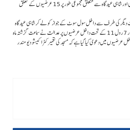
خارج کرنے کا حکم صادر کیا۔ متھرا کے شری کرشن جنم بھومی اور شاہی عیدگاہ سے متعلق مجموعی طور پر 15 عرضیوں کے تعلق
ات دیگر کی طرف سے داخل سول سوٹ کے جواز کو لے کر شاہی عیدگاہ
مسجد کمیٹی و سنی سنٹرل وقف بورڈ کی طرف سے سی پی سی آرڈر 7 رول 11 کے تحت داخل عرضیوں پر عدالت نے سماعت گزشتہ ماہ
رضیوں میں دعویٰ کیا گیا ہے کہ مسجد کی تعمیر کٹرا کیشو دیو مندر