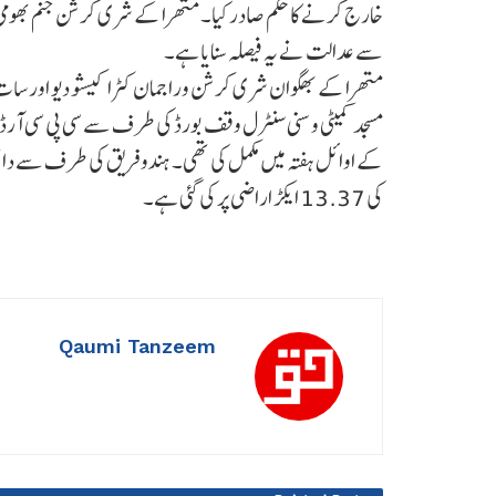
سے عدالت نے یہ فیصلہ سنایا ہے۔
متھرا کے بھگوان شری کرشن وراجمان کٹرا کیشو دیو اور س
کے اوائل ہفتہ میں مکمل کی تھی۔ ہندو فریق کی طرف سے داخل ع
کی 13.37 ایکڑ اراضی پر کی گئی ہے۔
Qaumi Tanzeem