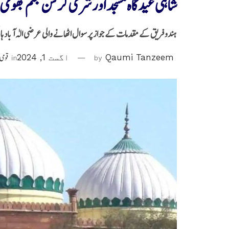
شاہی عیدگاہ مسجد اور شری کرشن جنم بھومی مع
ہندو فریق کے مقدمات کے جواز پر سوال اٹھانے والی عرضی الٰہ آبا
Qaumi Tanzeem
by
اگست 1, 2024
in
قومی