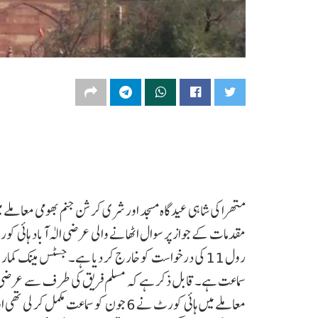
متھرا کی شاہی عیدگاہ مسجد اور شری کرشن جنم بھومی معاملے 
رول 11 کی درخواست کو خارج کر دیا ہے۔ جسٹس مینک کمار
سماعت ہے۔قابل ذکر ہے کہ مسلم فریق کی طرف سے عرضی داخل 
معاملے میں ہائی کورٹ نے 6 جون کو سماعت