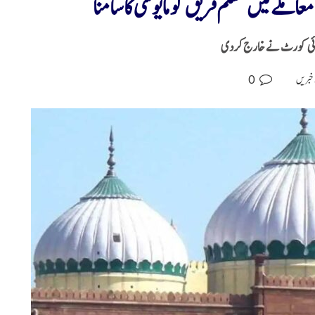
املے میں مسلم فریق کو مایوسی کا سامنا
د ہائی کورٹ نے خارج کردی
0
 خبریں