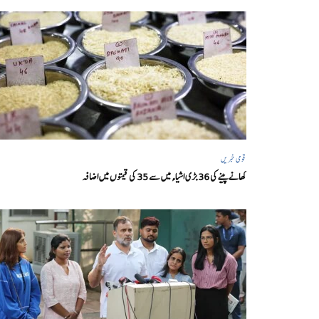
قومی خبریں
کھانے پینے کی 36 بڑی اشیاء میں سے 35 کی قیمتوں میں اضافہ