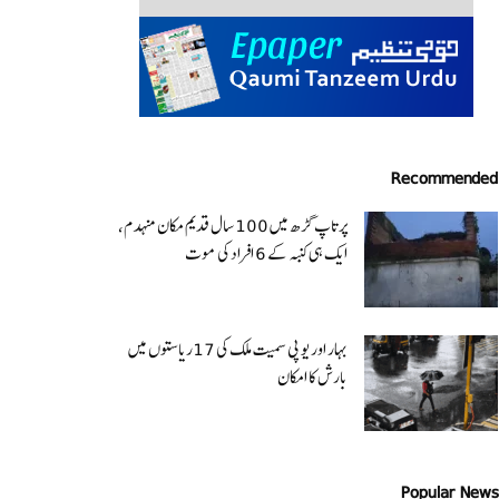
Recommended
پرتاپ گڑھ میں 100 سال قدیم مکان منہدم،
ایک ہی کنبہ کے 6 افراد کی موت
بہار اور یو پی سمیت ملک کی 17ریاستوں میں
بارش کا امکان
Popular News