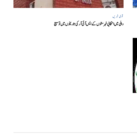
قومی خبریں
دہلی میں انتخابی فہرستوں کے ایس آئی آر کی تاریخوں میں توسیع