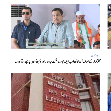
قومی خبریں
گڈکری کے خلاف آن لائن ڈیپ فیک پوسٹ فحش، جارحانہ اور توہین آمیز:بامبے ہائی کورٹ