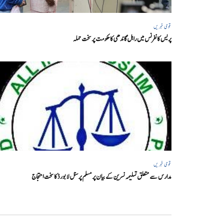
قومی خبریں
پریس کانفرنس میں راہل گاندھی کا حکومت پر سخت حملہ
قومی خبریں
مدارس سے متعلق تسلیمہ نسرین کے بیان پر مسلم پرسنل لا بورڈ کا سخت احتجاج