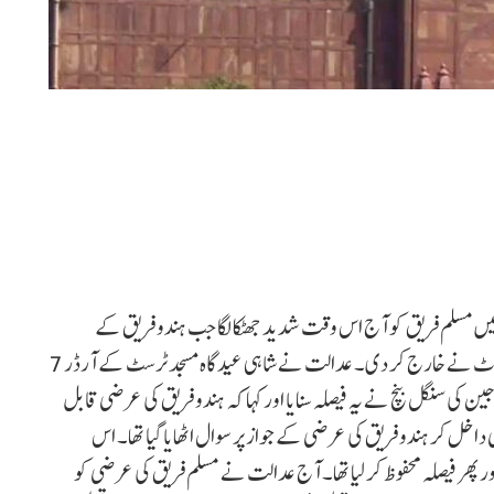
میں مسلم فریق کو آج اس وقت شدید جھٹکا لگا جب ہندو فریق کے
مقدمات کے جواز پر سوال اٹھانے والی عرضی الٰہ آباد ہائی کورٹ نے خارج کر دی۔ عدالت نے شاہی عیدگاہ مسجد ٹرسٹ کے آرڈر 7
 جین کی سنگل بنچ نے یہ فیصلہ سنایا اور کہا کہ ہندو فریق کی عرضی قابل
کر ہندو فریق کی عرضی کے جواز پر سوال اٹھایا گیا تھا۔ اس
 مکمل کر لی تھی اور پھر فیصلہ محفوظ کر لیا تھا۔ آج عدالت نے مسلم فریق کی عرضی کو