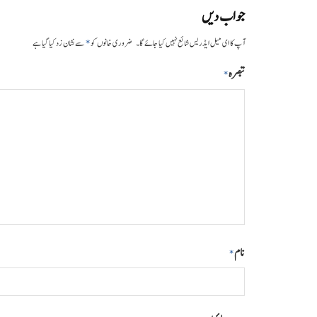
جواب دیں
*
آپ کا ای میل ایڈریس شائع نہیں کیا جائے گا۔
ضروری خانوں کو
سے نشان زد کیا گیا ہے
تبصرہ
*
نام
*