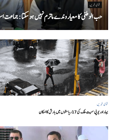
قومی خبریں
حب الوطنی کا معیار وندے ماترم نہیں ہو سکتا : جماعت اسل
قومی خبریں
بہار اور یو پی سمیت ملک کی 17ریاستوں میں بارش کا امکان