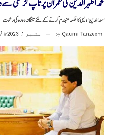
محمد اظہر الدین کی عمران پرتاپ گڑھی سے د
اسدالدین اویسی کا قلعہ منہدم کرنے کے لئے تلنگانہ دورہ کی دعوت
Qaumi Tanzeem
by
ستمبر 1, 2023
in
قو