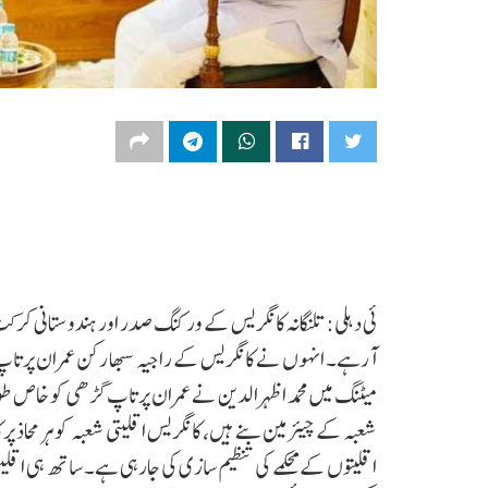
ئی دہلی: تلنگانہ کانگریس کے ورکنگ صدر اور ہندوستانی کرکٹ
آرہے۔ انہوں نے کانگریس کے راجیہ سبھا رکن عمران پرتاپ 
میٹنگ میں محمد اظہرالدین نے عمران پرتاپ گڑھی کو خاص طو
شعبہ کے چیئرمین بنے ہیں، کانگریس اقلیتی شعبہ کو ہر محاذ پ
اقلیتوں کے محکمے کی تنظیم سازی کی جارہی ہے۔ ساتھ ہی اقلیتی