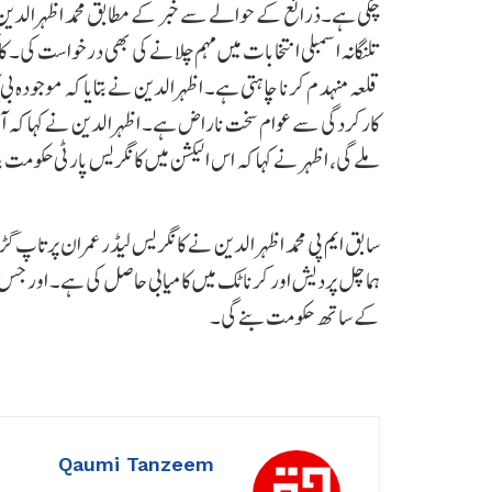
چکی ہے۔ذرائع کے حوالے سے خبر کے مطابق محمد اظہرالدین ن
تلنگانہ اسمبلی انتخابات میں مہم چلانے کی بھی درخواست کی۔ ک
قلعہ منہدم کرنا چاہتی ہے۔ اظہرالدین نے بتایا کہ موجودہ بی
کارکردگی سے عوام سخت ناراض ہے۔ اظہرالدین نے کہا کہ آپ ک
ملے گی، اظہر نے کہا کہ اس الیکشن میں کانگریس پارٹی حکومت 
سابق ایم پی محمد اظہر الدین نے کانگریس لیڈر عمران پرت
ہماچل پردیش اور کرناٹک میں کامیابی حاصل کی ہے۔ اور جس طرح
کے ساتھ حکومت بنے گی۔
Qaumi Tanzeem