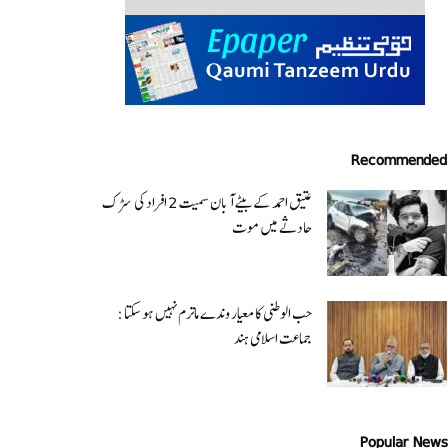
Recommended
عتیق احمد کے بیٹے آبان سمیت 2 افراد کی سڑک
حادثے میں موت
حب الوطنی کا معیار وندے ماترم نہیں ہو سکتا :
جماعت اسلامی ہند
Popular News