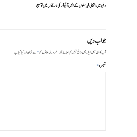
دہلی میں انتخابی فہرستوں کے ایس آئی آر کی تاریخوں میں توسیع
جواب دیں
*
آپ کا ای میل ایڈریس شائع نہیں کیا جائے گا۔
ضروری خانوں کو
سے نشان زد کیا گیا ہے
تبصرہ
*