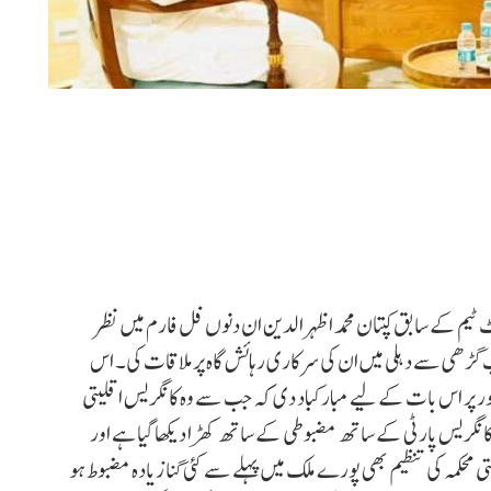
 ٹیم کے سابق کپتان محمد اظہر الدین ان دنوں فل فارم میں نظر
گڑھی سے دہلی میں ان کی سرکاری رہائش گاہ پر ملاقات کی۔ اس
ر پر اس بات کے لیے مبارکباد دی کہ جب سے وہ کانگریس اقلیتی
ر کانگریس پارٹی کے ساتھ مضبوطی کے ساتھ کھڑا دیکھا گیا ہے اور
 محکمہ کی تنظیم بھی پورے ملک میں پہلے سے کئی گنا زیادہ مضبوط ہو