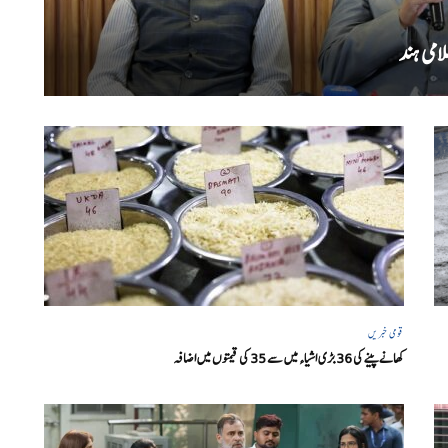
امی ہند
قومی خبریں
کھانے پینے کی 36 بڑی اشیاء میں سے 35 کی قیمتوں میں اضافہ