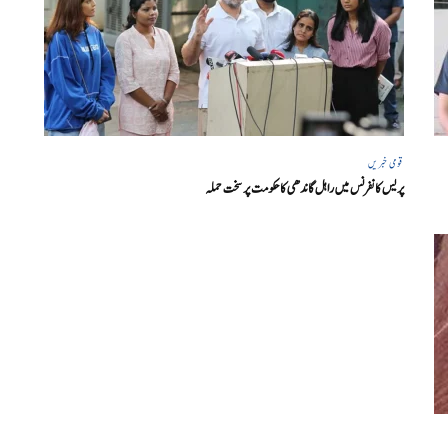
قومی خبریں
پریس کانفرنس میں راہل گاندھی کا حکومت پر سخت حملہ