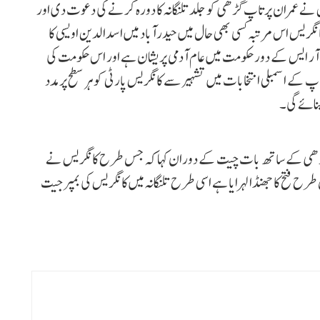
ے عمران پرتاپ گڑھی کو جلد تلنگانہ کا دورہ کرنے کی دعوت دی اور
انگریس اس مرتبہ کسی بھی حال میں حیدرآباد میں اسدالدین اویسی کا
 آر ایس کے دور حکومت میں عام آدمی پریشان ہے اور اس حکومت کی
ے اسمبلی انتخابات میں تشہیر سے کانگریس پارٹی کو ہر سطح پر مدد
بنائے گی۔
اپ گڑھی کے ساتھ بات چیت کے دوران کہا کہ جس طرح کانگریس نے
 فتح کا جھنڈا لہرایا ہے اسی طرح تلنگانہ میں کانگریس کی بمپر جیت