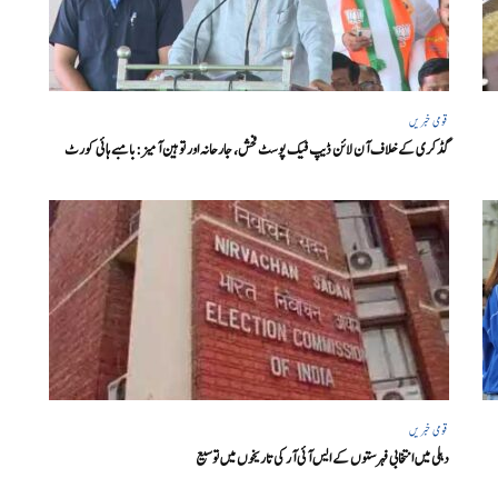
قومی خبریں
گڈکری کے خلاف آن لائن ڈیپ فیک پوسٹ فحش، جارحانہ اور توہین آمیز:بامبے ہائی کورٹ
قومی خبریں
دہلی میں انتخابی فہرستوں کے ایس آئی آر کی تاریخوں میں توسیع