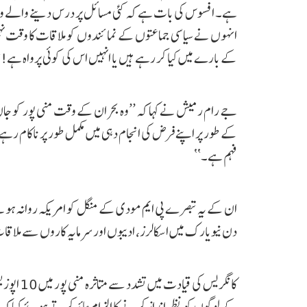
ہے۔ افسوس کی بات ہے کہ کئی مسائل پر درس دینے والے وز
انہوں نے سیاسی جماعتوں کے نمائندوں کو ملاقات کا وقت نہی
کے بارے میں کیا کر رہے ہیں یا انہیں اس کی کوئی پرواہ ہے!‘
جے رام رمیش نے کہا کہ ’’وہ بحران کے وقت منی پور کو جان 
کے طور پر اپنے فرض کی انجام دہی میں مکمل طور پر ناکام رہے
فہم ہے۔‘‘
ان کے یہ تبصرے پی ایم مودی کے منگل کو امریکہ روانہ ہو
دن نیویارک میں اسکالرز، ادیبوں اور سرمایہ کاروں سے ملاق
کانگریس ک
کے لوگوں کو نظر انداز کرنے کا الزام عائد کرتے ہوئے کہا کہ 