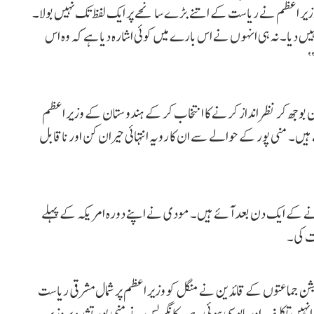
یر اعظم نے ریاست کے اتنے بڑے سانحے پر ایک لفظ تک نہیں بولا۔
ں دیا۔ نہ ہی انہوں نے اس بارے میں کوئی اشارہ دیا ہے کہ وہ اس
‘
بوجھ کر نظر انداز کرنے کا انتخاب کر کے ہندوستان کے وزیر اعظم
 ہیں۔ منی پور کے حوالے سے ان کا رویہ انتہائی حیران کن اور ناقابل
نے کے ایک دن بعد آئے ہیں۔ مودی نے اپنے دورہ امریکہ کے پہلے
ات کی۔
ی قیادت میں تشدد سے متاثرہ منی پور میں 10 اپوزیشن جماعتوں کے قائدین نے منگل کو وزیر اعظم پر شمال مشرقی ریاست
انہیں تکلیف اور مایوسی ہوئی ہے۔ کانگریس نے منی پور تشدد پر وزیر