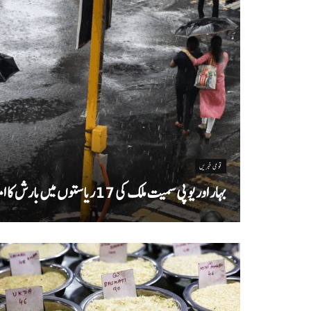
قومی خبریں
بہار اور یو پی سمیت ملک کی 17ریاستوں میں بارش کا امکان