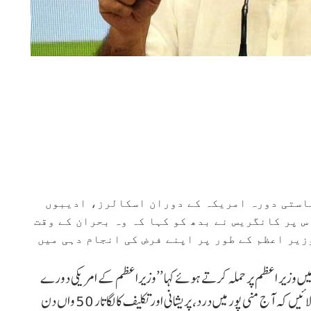
یاستی دورہ امریکہ کے دوران اسکالرز، ادیبوں
س پر کانگریس نے بدھ کو کہا کہ وہ بحران کے وقت
زیر اعظم کے طور پر اپنے فرض کی انجام دہی میں
وزیر اعظم پر حملہ کرتے ہوئے کہا ’’وزیراعظم کے امریکی دورے
کے بارے میں تمام خبروں کے درمیان، آئیے ہم خود کو یاد دلائیں کہ آج منی پور میں درد، پریشانی اور تکلیف کا لگاتار 50 واں دن