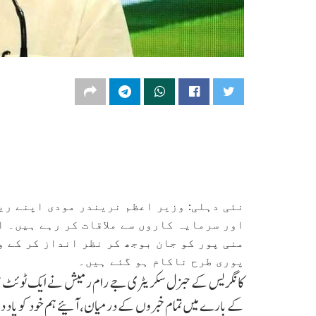
نئی دہلی: وزیر اعظم نریندر مودی اپنے ر
اور سرمایہ کاروں سے ملاقات کر رہے ہیں۔ ا
منی پور کو جان بوجھ کر نظر انداز کر کے و
پوری طرح ناکام ہو گئے ہیں۔
کانگریس کے جنرل سکریٹری جے رام رمیش نے ایک ٹوئٹ میں 