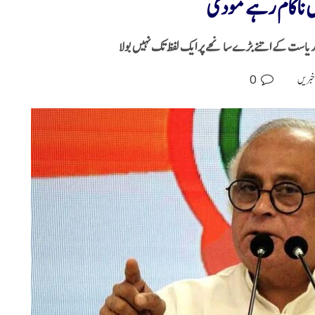
ں ناکام رہے مودی
ریاست کے اتنے بڑے سانحے پر ایک لفظ تک نہیں بولا
0
خبریں