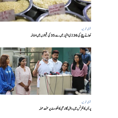
قومی خبریں
کھانے پینے کی 36 بڑی اشیاء میں سے 35 کی قیمتوں میں اضافہ
قومی خبریں
پریس کانفرنس میں راہل گاندھی کا حکومت پر سخت حملہ