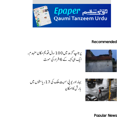
Recommended
پرتاپ گڑھ میں 100 سال قدیم مکان منہدم،
ایک ہی کنبہ کے 6 افراد کی موت
بہار اور یو پی سمیت ملک کی 17ریاستوں میں
بارش کا امکان
Popular News