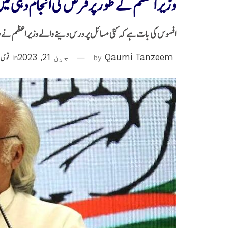
وزیر اعظم کے طور پر فرض کی انجام دہی می
افسوس کی بات ہے کہ کئی مسائل پر درس دینے والے وزیر اعظم نے 
Qaumi Tanzeem
by
جون 21, 2023
in
قومی 