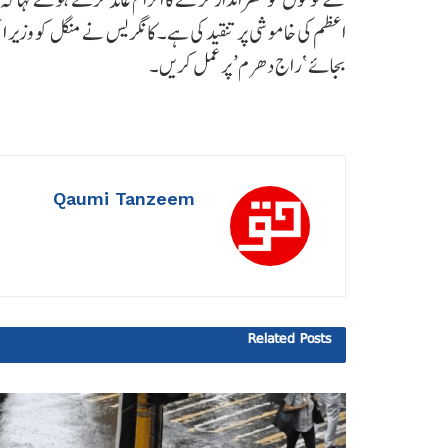
اعظم کی خاموشی پر تنقید کی ہے۔ کانگریس نے منگل کو وزیر اعظ
بجائے ‘راج دھرم’ پر عمل کریں۔
Qaumi Tanzeem
Related
Posts