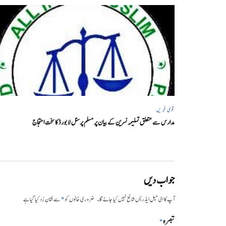
قومی خبریں
مدارس سے متعلق تسلیمہ نسرین کے بیان پر مسلم پرسنل لا بورڈ کا سخت احتجاج
جواب دیں
*
آپ کا ای میل ایڈریس شائع نہیں کیا جائے گا۔
ضروری خانوں کو
سے نشان زد کیا گیا ہے
تبصرہ
*