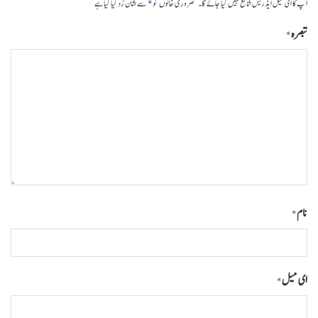
*
آپ کا ای میل ایڈریس شائع نہیں کیا جائے گا۔
ضروری خانوں کو
سے نشان زد کیا گیا ہے
تبصرہ
*
نام
*
ای میل
*