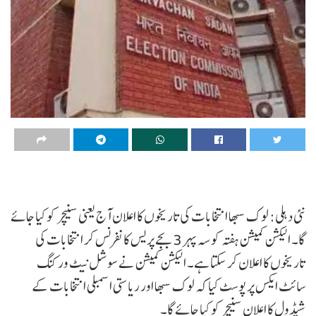
نئی دہلی: لوک سبھا انتخابات کی تاریخوں کا اعلان آج یعنی سنیچر کو کیا جائے
گا۔ الیکشن کمیشن ہفتہ کو سہ پہر 3 بجے پریس کانفرنس کر انتخابات کی
تاریخوں کا اعلان کر سکتا ہے۔ الیکشن کمیشن نے سوشل نیٹ ورکنگ
سائٹ ایکس پر پوسٹ کیا کہ لوک سبھا اور ریاستی اسمبلی انتخابات کے
شیڈول کا اعلان سنیچر کو کیا جائے گا۔