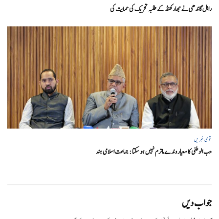
راہل گاندھی نے جھارکھنڈ کے طلبہ تحریک کی حمایت کی
قومی خبریں
حب الوطنی کا معیار وندے ماترم نہیں ہو سکتا : جماعت اسلامی ہند
جواب دیں