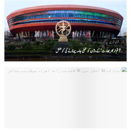
قومی خبریں
‘ آتم نربھر بھارت’ کے وژن کو عملی جامہ پہنانے کی کوشش