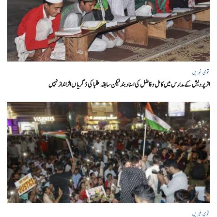
قومی خبریں
اتر پردیش کےمدارس میں کامل و فاضل کی اسناد بند لیکن سابقہ طلبا کی ڈگریا ں اثرانداز نہیں
قومی خبریں