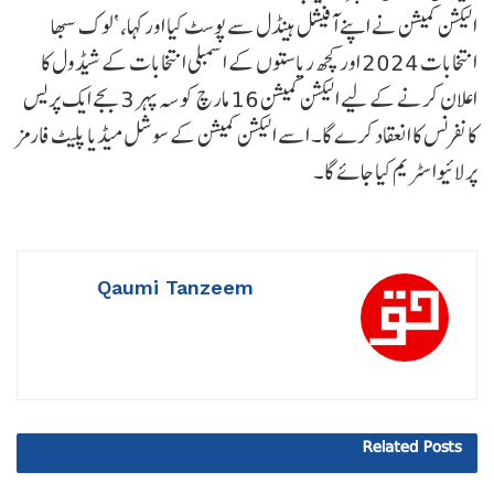
الیکشن کمیشن نے اپنے آفیشل ہینڈل سے پوسٹ کیا اور کہا، ‘لوک سبھا
انتخابات 2024 اور کچھ ریاستوں کے اسمبلی انتخابات کے شیڈول کا
اعلان کرنے کے لیے الیکشن کمیشن 16 مارچ کو سہ پہر 3 بجے ایک پریس
کانفرنس کا انعقاد کرے گا۔ اسے الیکشن کمیشن کے سوشل میڈیا پلیٹ فارمز
پر لائیوا سٹریم کیا جائے گا۔
Qaumi Tanzeem
Related
Posts