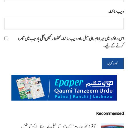
ویب‌ سائٹ
اس براؤزر میں میرا نام، ای میل، اور ویب سائٹ محفوظ رکھیں اگلی بار جب میں تبصرہ
کرنے کےلیے۔
Recommended
‘ آتم نربھر بھارت’ کے وژن کو عملی جامہ پہنانے کی کوشش