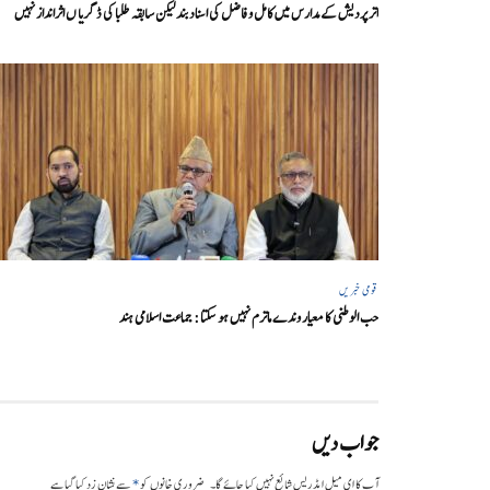
اتر پردیش کےمدارس میں کامل و فاضل کی اسناد بند لیکن سابقہ طلبا کی ڈگریا ں اثرانداز نہیں
قومی خبریں
حب الوطنی کا معیار وندے ماترم نہیں ہو سکتا : جماعت اسلامی ہند
جواب دیں
*
آپ کا ای میل ایڈریس شائع نہیں کیا جائے گا۔
ضروری خانوں کو
سے نشان زد کیا گیا ہے