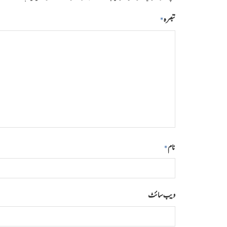
تبصرہ
*
نام
*
ویب‌ سائٹ