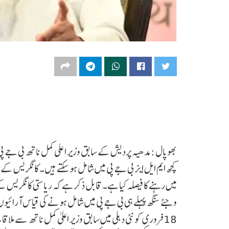
بھوپال : مدھیہ پردیش کے سابق وزیر اعلی کمل ناتھ بی جے پی
کچھ ایم ایل ایز بی جے پی میں شامل ہو سکتے ہیں۔ کانگریس
میں رہنے کا فیصلہ کیا ہے۔ قابل ذکر ہے کہ ریاستی کانگریس ک
وجئے سنگھ پہلے ہی بی جے پی میں شامل ہونے کی قیاس آرائیوں
18 فروری کو نئی دہلی میں سابق وزیر اعلیٰ کمل ناتھ سے ملاقات کی تھی۔