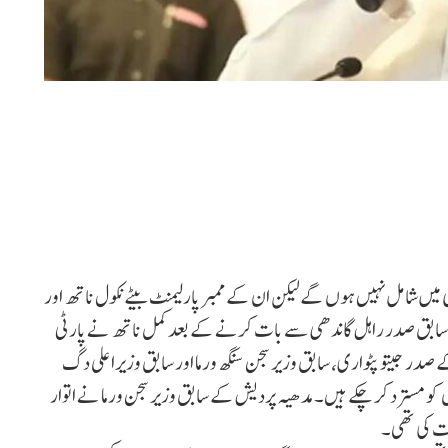
 میں شامل نہیں ہوں گےلیکن ان کے ممبر پارلیمنٹ بیٹے نکول ناتھ اور
 کے سابق صدر راہل گاندھی سے بات کرنے کے بعد کمل ناتھ نے پارٹی
ے صدر جیتو پٹواری، سابق وزیر سجن سنگھ ورما اور سابق وزیراعلی دگ
 کو مسترد کر چکے ہیں۔ مدھیہ پردیش کے سابق وزیر سجن ورما نے اتوار