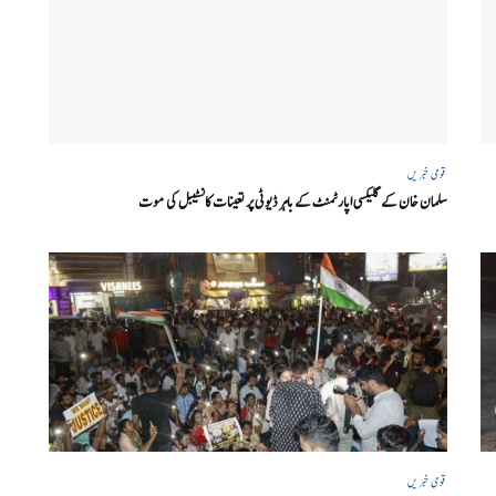
قومی خبریں
سلمان خان کے گلیکسی اپارٹمنٹ کے باہر ڈیوٹی پر تعینات کانسٹیبل کی موت
قومی خبریں