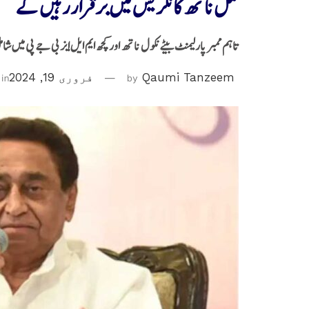
کمل ناتھ کانگریس میں برقراررہیں گے
تاہم ممبر پارلیمنٹ بیٹے نکول ناتھ اور کچھ ایم ایل ایز بی جے پی میں شام
Qaumi Tanzeem
by
فروری 19, 2024
in