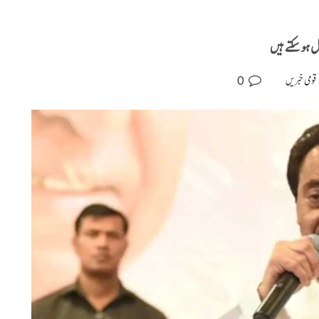
ل ہو سکتے ہیں
0
قومی خبریں