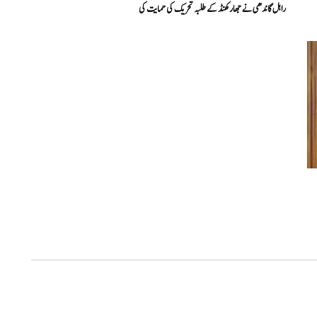
راہل گاندھی نے جھارکھنڈ کے طلبہ تحریک کی حمایت کی