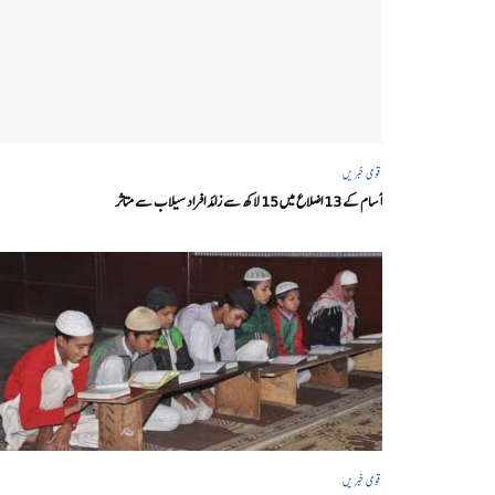
قومی خبریں
آسام کے 13 اضلاع میں 15 لاکھ سے زائد افراد سیلاب سے متاثر
قومی خبریں