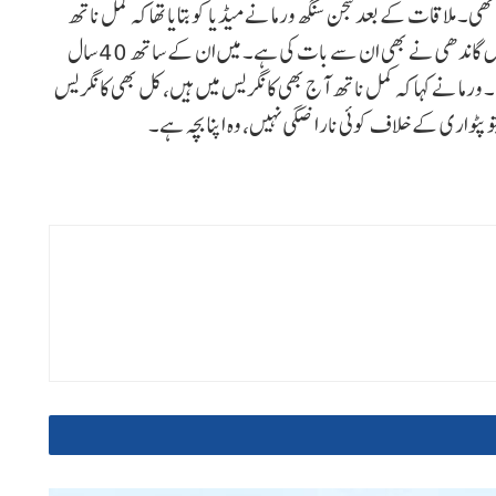
ھی۔ ملاقات کے بعد سجن سنگھ ورما نے میڈیا کو بتایا تھا کہ کمل ناتھ
سے کچھ نکات پر بات ہوئی ہے۔ کانگریس کے سابق صدر راہل گاندھی نے بھی ان سے بات کی ہے۔ میں ان کے ساتھ 40 سال
ما نے کہا کہ کمل ناتھ آج بھی کانگریس میں ہیں، کل بھی کانگریس
 پٹواری کے خلاف کوئی ناراضگی نہیں، وہ اپنا بچہ ہے۔