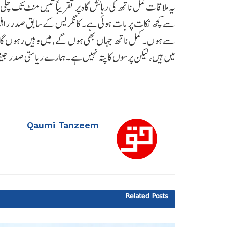
یہ ملاقات کمل ناتھ کی رہائش گاہ پر تقریباً تیس منٹ تک چلی ت
سے ہوں۔ کمل ناتھ جہاں بھی ہوں گے، میں وہیں رہوں گا۔ ور
میں ہیں، لیکن پرسوں کا پتہ نہیں ہے۔ ہمارے ریاستی صدر جیتو
Qaumi Tanzeem
Related
Posts