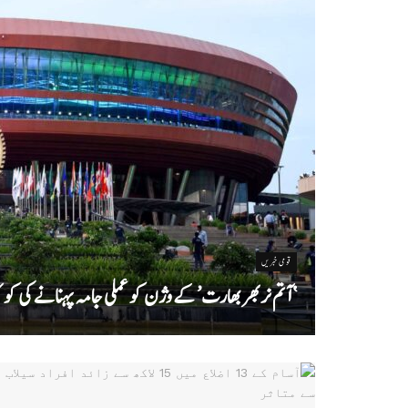
قومی خبریں
‘ آتم نربھر بھارت’ کے وژن کو عملی جامہ پہنانے کی 