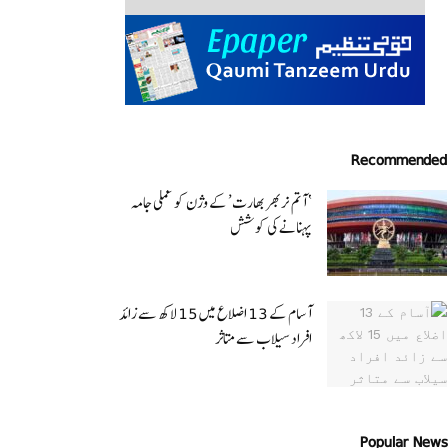
Recommended
‘ آتم نربھر بھارت’ کے وژن کو عملی جامہ
پہنانے کی کوشش
آسام کے 13 اضلاع میں 15 لاکھ سے زائد
افراد سیلاب سے متاثر
Popular News