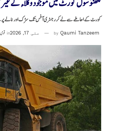
لکھنؤ سول کورٹ میں موجود وکلاء کے غیر ق
کورٹ کے احاطے سے لے کر رجسٹری آفس تک سڑک اور نالے پر بنے قریب 240 غیر قانونی وکلاء کے چیمبروں اور دکانوں کو 
Qaumi Tanzeem
by
مئی 17, 2026
in
قومی 