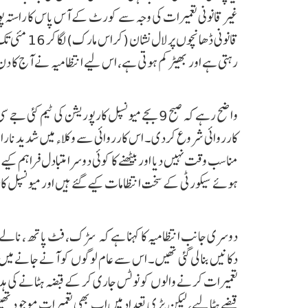
رہتی ہے اور بھیڑ کم ہوتی ہے، اس لیے انتظامیہ نے آج کا د
واضح رہے کہ صبح 9 بجے میونسپل کارپوریشن کی ٹی
کارروائی شروع کردی۔ اس کارروائی سے وکلاء میں شدید ناراضگی 
مناسب وقت نہیں دیا اور بیٹھنے کا کوئی دوسرا متبادل فراہم کیے
ہوئے سیکورٹی کے سخت انتظامات کیے گئے ہیں اور میونسپل ک
دوسری جانب انتظامیہ کا کہنا ہے کہ سڑک، فٹ پاتھ، نالے اور ن
دکانیں بنا لی گئی تھیں۔ اس سے عام لوگوں کو آنے جانے میں 
تعمیرات کرنے والوں کو نوٹس جاری کر کے قبضہ ہٹانے کی ہد
قبضے ہٹا لیے، لیکن بڑی تعداد میں اب بھی تعمیرات موجود تھیں۔