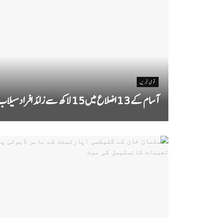
قومی خبریں
آسام کے 13 اضلاع میں 15 لاکھ سے زائد افراد سیلاب سے متاثر