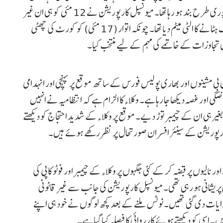
غیر قانونی تعمیرات کی وجہ سے کورٹ کے آس پاس کا راستہ پوری طرح بند ہو رہا تھا۔ میونسپل کارپوریشن نے 12 مئی کو ہی ان غیر
قانونی ڈھانچوں پر لال نشان (کراس مارک) لگا کر 16 مئی تک ہٹانے کا الٹی میٹم دیا تھا۔ چونکہ اتوار (17 مئی) کو کورٹ کی چھٹی
ن تجاوزات کے خاتمے کی مہم کے لیے منتخب کیا۔
م کئی جے سی بی مشینوں اور بھاری پولیس فورس کے ساتھ موقع پر پہنچی اور انہدامی
اور غصہ دیکھا جا رہا ہے۔ وکلاء کا الزام ہے کہ انتظامیہ نے انہیں
 بغیر ہی ان کے چیمبر توڑ دیے۔ موقع پر وکلاء کے شدید احتجاج کو دیکھتے
ارپوریشن کے سینئر افسران صورتحال پر نظر رکھے ہوئے ہیں۔
الیوں پر قبضہ کر کے کئی جگہوں پر وکلاء کے چیمبر اور فوٹو کاپی کی
پریشانی ہو رہی تھی۔ میونسپل کارپوریشن کی جانب سے غیر قانونی
ایات دی گئی تھیں۔ نوٹس ملنے کے بعد کچھ لوگوں نے خود ہی اپنے
 اسی کو دیکھتے ہوئے کارروائی کا فیصلہ کیا گیا ہے۔