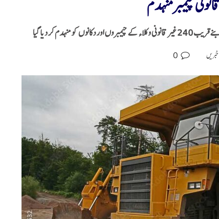
انونی چیمبرمنہدم
منہدم کر دیا گیا
0
خبریں