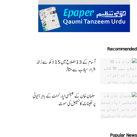
Recommended
آسام کے 13 اضلاع میں 15 لاکھ سے زائد
افراد سیلاب سے متاثر
سلمان خان کے گلیکسی اپارٹمنٹ کے باہر ڈیوٹی
پر تعینات کانسٹیبل کی موت
Popular News