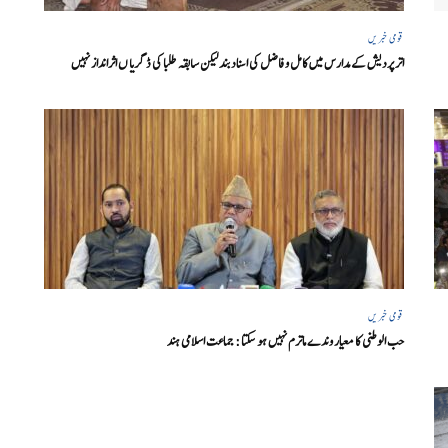
قومی خبریں
اتر پردیش کےمدارس میں کامل و فاضل کی اسناد بند لیکن سابقہ طلبا کی ڈگریا ں اثرانداز نہیں
قومی خبریں
حب الوطنی کا معیار وندے ماترم نہیں ہو سکتا : جماعت اسلامی ہند