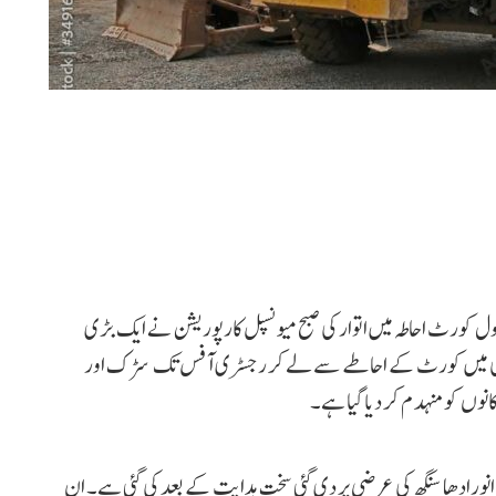
سول کورٹ احاطہ میں اتوار کی صبح میونسپل کارپوریشن نے ایک بڑی
جودگی میں کورٹ کے احاطے سے لے کر رجسٹری آفس تک سڑک اور
سے انورادھا سنگھ کی عرضی پر دی گئی سخت ہدایت کے بعد کی گئی ہے۔ ان