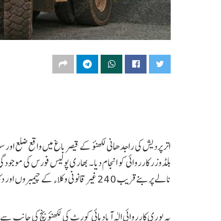
اتر پردیش کی راجدھانی لکھنؤ کے قیصر باغ میں واقع ضلع اور 
بلڈوزر کارروائی کو انجام دیا۔ بھاری پولیس فورس کی مو
نالے پر بنے قریب 240 غیر قانونی وکلاء کے چیمبروں اور دکانوں کو منہدم کر دیا گیا ہے۔
یہ پوری کارروائی الٰہ آباد ہائی کورٹ کی لکھنؤ بنچ کی جانب 