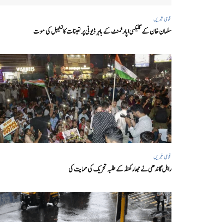
قومی خبریں
سلمان خان کے گلیکسی اپارٹمنٹ کے باہر ڈیوٹی پر تعینات کانسٹیبل کی موت
قومی خبریں
راہل گاندھی نے جھارکھنڈ کے طلبہ تحریک کی حمایت کی