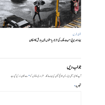
قومی خبریں
بہار اور یو پی سمیت ملک کی 17ریاستوں میں بارش کا امکان
جواب دیں
*
آپ کا ای میل ایڈریس شائع نہیں کیا جائے گا۔
ضروری خانوں کو
سے نشان زد کیا گیا ہے
تبصرہ
*