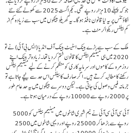
سیونگ اکاؤنٹ بیلنس کی حد میں اضافہ کر کے 50 ہزار روپے کر دیا ہے،
جو کہ پہلے 10 ہزار روپے تھی۔ یکم اگست 2025 سے کھولے گئے نئے
اکاؤنٹس پر یہ نیا قانون نافذ ہوگا۔ یہ گھریلو بینکوں میں سب سے زیادہ کم از
کم بیلنس ریکوائرمنٹ ہے۔
ملک کے سب سے بڑے بینک اسٹیٹ بینک آف انڈیا (ایس بی آئی) نے تو
2020 میں ہی مینیمم بیلنس کا قانون ختم کر دیا تھا۔ زیادہ تر بینک اپنے
روزمرہ کے کاموں اور سرمایہ کاری کو منظم کرنے کے لیے مینیمم بیلنس
رکھنے کا مطالبہ کرتے ہیں۔ اگر صارف کا بیلنس اس حد سے نیچے جاتا ہے تو
جرمانہ فیس وصول کی جاتی ہے۔ لیکن دوسرے بینکوں میں یہ حد عام طور
پر 2000 روپے سے 10000 روپے کے درمیان ہوتا ہے۔
آئی سی آئی سی آئی نے نیم شہری شاخوں میں مینیمم بیلنس کو 5000
روپے سے بڑھا کر 25000 روپے اور دیہی شاخوں میں 2500
روپے سے بڑھا کر 10000 روپے کر دیا ہے۔ اگر ایچ ڈی ایف سی