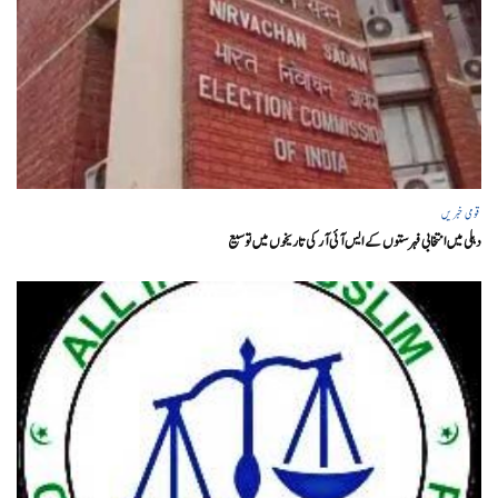
قومی خبریں
دہلی میں انتخابی فہرستوں کے ایس آئی آر کی تاریخوں میں توسیع