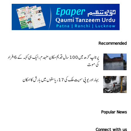
Recommended
پرتاپ گڑھ میں 100 سال قدیم مکان منہدم، ایک ہی کنبہ کے 6 افراد
کی موت
بہار اور یو پی سمیت ملک کی 17ریاستوں میں بارش کا امکان
Popular News
Connect with us