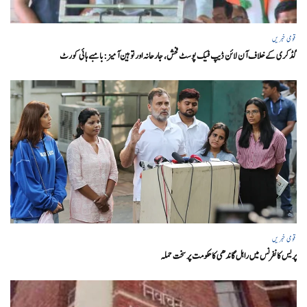
قومی خبریں
گڈکری کے خلاف آن لائن ڈیپ فیک پوسٹ فحش، جارحانہ اور توہین آمیز:بامبے ہائی کورٹ
قومی خبریں
پریس کانفرنس میں راہل گاندھی کا حکومت پر سخت حملہ