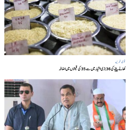
قومی خبریں
کھانے پینے کی 36 بڑی اشیاء میں سے 35 کی قیمتوں میں اضافہ