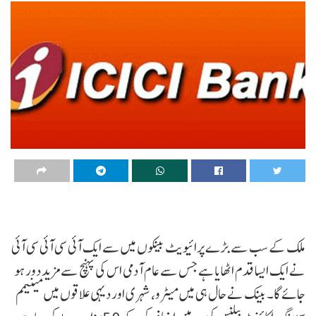
ملک کے سب سے بڑے پرائیویٹ بینکوں میں سے ایک آئی سی آئی سی آئی
نے ایک ایسا قدم اٹھایا ہے جس سے عام آدمی اس کی پہنچ سے مزید دور ہو
جائے گا۔ بینک نے حال ہی میں میٹرو، شہری اور دیہی علاقوں میں مینیمم