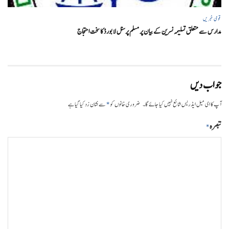
قومی خبریں
مدارس سے متعلق تسلیمہ نسرین کے بیان پر مسلم پرسنل لا بورڈ کا سخت احتجاج
جواب دیں
*
آپ کا ای میل ایڈریس شائع نہیں کیا جائے گا۔
ضروری خانوں کو
سے نشان زد کیا گیا ہے
تبصرہ
*