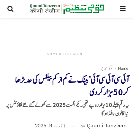
ADVERTISEMENT
Home
قومی خبریں
آئی سی آئی سی آئی‘ بینک نے کم از کم بیلنس کی حد بڑھا
کر 50 ہزار کر دی
یہ رقم پہلے 10ہزار روپے تھی۔ یکم اگست 2025 سے کھولے گئے نئے اکاؤنٹس پر
نیا قانون نافذ ہوگا
Qaumi Tanzeem
by
اگست 9, 2025