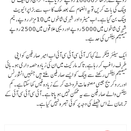
بینک کی بات کریں تو یہ انضمام کے بعد ملک کا سب سے بڑا پرائیویٹ
بینک بن گیا ہے۔ اب میٹرو اور شہری شاخوں میں 10 ہزار روپے، نیم
شہری شاخوں میں 5000 روپے اور دیہی علاقوں میں 2500 روپے
مینیمم بیلنس کی حد ہے۔
ایک سینئر بینکر نے کہا کہ آئی سی آئی سی آئی اب امیر صارفین کو اپنی
طرف راغب کر رہا ہے، تاکہ مارکیٹ میں ان کی زیادہ حصہ داری ہو۔ ہائی
مینیمم بیلنس رکھنے سے بینک کو ایسے صارفین ملتے ہیں جنہیں انشورنس
اور بروکریج جیسی مصنوعات فروخت کر کے زیادہ فیس کما سکتا ہے۔ کم
بیلنس والے صارفین سے یہ ممکن نہیں ہو پاتا ہے۔ آئی سی آئی سی آئی کے
ترجمان نے اس فیصلے کی وجہ پر کوئی تبصرہ نہیں کیا ہے۔