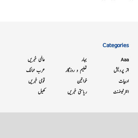
Categories
Aaa
بہار
عالمی خبریں
اتر پردیش
تعلیم و روزگار
عرب ممالک
ادبیات
خواتین
قومی خبریں
انٹرٹینمنٹ
ریاستی خبریں
کھیل
Grievance
Terms & Conditions
Advertise
About
Contact
Letter to Editor