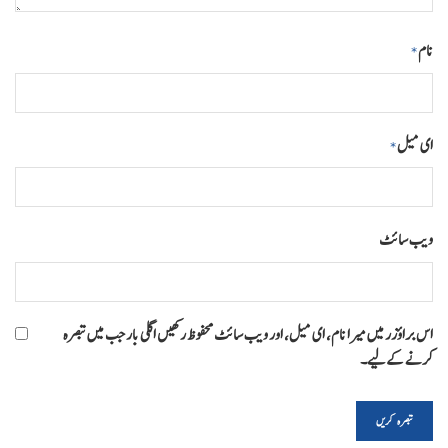
نام
*
ای میل
*
ویب‌ سائٹ
اس براؤزر میں میرا نام، ای میل، اور ویب سائٹ محفوظ رکھیں اگلی بار جب میں تبصرہ
کرنے کےلیے۔