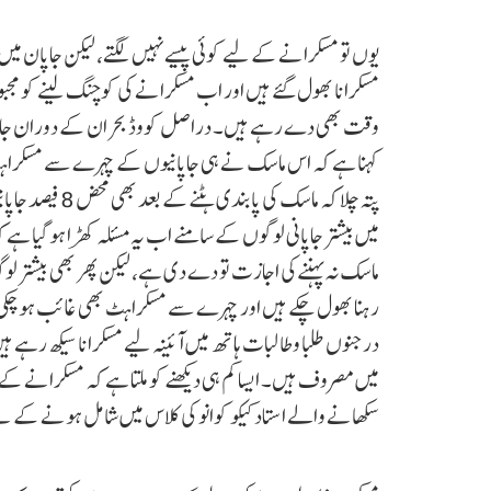
یوں تو مسکرانے کے لیے کوئی پیسے نہیں لگتے، لیکن جاپان میں
مسکرانا بھول گئے ہیں اور اب مسکرانے کی کوچنگ لینے کو مجبو
وقت بھی دے رہے ہیں۔ دراصل کووڈ بحران کے دوران جاپانیو
کہنا ہے کہ اس ماسک نے ہی جاپانیوں کے چہرے سے مسکراہ
پتہ چلا کہ ماسک
میں بیشتر جاپانی لوگوں کے سامنے اب یہ مسئلہ کھڑا ہو گیا ہ
ماسک نہ پہننے کی اجازت تو دے دی ہے، لیکن پھر بھی بیشتر 
رہنا بھول چکے ہیں اور چہرے سے مسکراہٹ بھی غائب ہو چک
درجنوں طلبا و طالبات ہاتھ میں آئینہ لیے مسکرانا سیکھ رہے ہ
میں مصروف ہیں۔ ایسا کم ہی دیکھنے کو ملتا ہے کہ مسکرانے کے 
سکھانے والے استاد کیکو کوانو کی کلاس میں شامل ہونے ک