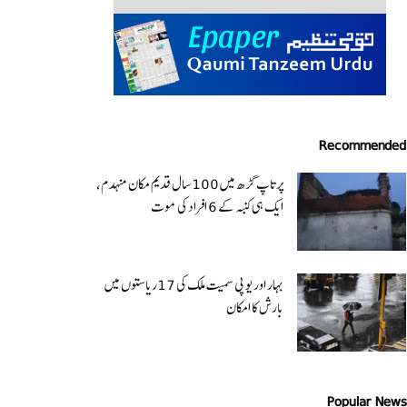
Recommended
پرتاپ گڑھ میں 100 سال قدیم مکان منہدم،
ایک ہی کنبہ کے 6 افراد کی موت
بہار اور یو پی سمیت ملک کی 17ریاستوں میں
بارش کا امکان
Popular News