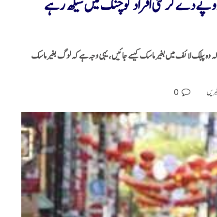
 جاپانی مسکرانا بھول گئے ہیں؟ 4500 روپے دے کر کئی افراد کوچنگ میں سیکھ رہے
ے کہ وہ پبلک لائف میں بغیر ماسک کیسے جائیں، یہی وجہ ہے کہ لوگ بغیر ماسک
0
خبریں