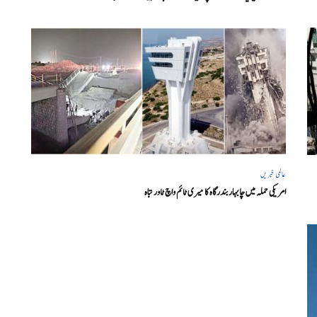
عالمی خبریں
امریکی حملہ میں چابہار بندرگاہ کا میری ٹائم واچ ٹاور تباہ