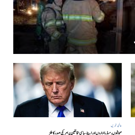
عالمی خبریں
صحافیوں، میڈیا اداروں اور اپنے سیاسی مخالفین پر امریکی صدرکا طنز