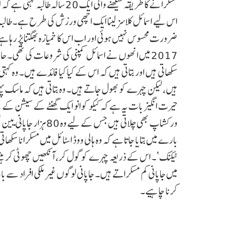
مسکرانے کا طریقہ سیکھنے والی 
اس لیے اسمائل کلاسز لینا ایک اچھی ورزش کی طرح ہے۔ طالبہ ک
ضرورت محسوس نہیں ہوئی اور اب اس کا خمیازہ بھگتنا پڑ رہا ہے
2017 میں انھوں نے اسمائل کمپنی کی شروعات کی تھی۔ حا
سکھاتی ہیں اور بتاتی ہیں کہ اس کے کیا کیا فائدے ہیں۔ وہ ک
ہیں، لیکن چہرے کو بھول جاتے ہیں۔ وہ بتاتی ہیں کہ ماسک پہن
بارے میں بتایا جاتا ہے کہ وہ ہالی ووڈ اسٹائل میں مسکرانا سکھ
ٹیکنک‘۔ اس کے ذریعہ چہرے کو گول کر، آنکھیں چھوٹی کر ہنسنے
میں جاپانی کم مسکراتے ہیں۔ جاپانی لوگوں غیر ملکی افراد سے
کرنا چاہیے۔