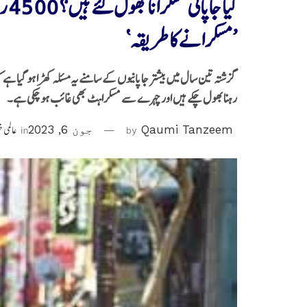
کیا
’مسکرانے کا طریقہ‘
گزشتہ تین سال میں بیشتر جاپانیوں کے سامنے یہ مسئلہ کھڑا ہو گیا ہ
رہنا بھول چکے ہیں اور چہرے سے مسکراہٹ بھی غائب ہو چکی ہے۔
Qaumi Tanzeem
by
جون 6, 2023
in
عالمی 