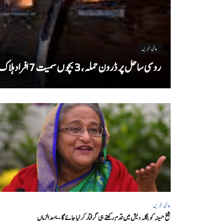
عالمی خبریں
روسی ساحل پر ڈرون حملہ، 3 بچوں سمیت 7 افراد ہلاک
عالمی خبریں
شیخ حسینہ کو بنگلہ دیش میں قدم رکھتے ہی گرفتار کر لیا جائے گا – اسد الزماں