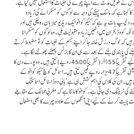
ایک 20 سالہ طالبہ کہتی ہے کہ اس نے طویل مدت سے اپنے چہرے کی خلیات کا استعمال نہیں کیا ہے،
ا کہنا ہے کہ ماسک پہننے کی وجہ سے لوگوں کو مسکرانے کی زیادہ
۔دلچسپ بات یہ ہے کہ کیکو کوانو ایک ریڈیو میزبان رہ چکی ہیں اور
لانکہ کووڈ بحران میں انھیں زیادہ مقبولیت ملی۔ وہ لوگوں کو مسکرانا
ہتی ہیں کہ لوگ ورزش خانہ جا کر اپنے جسم کے خلیات کو تو مضبوط کرتے
نے کی پابندی ہٹنے کے بعد سے ہی ان کا بزنس پھلنے پھولنے لگا ہے۔
حیرت انگیز بات یہ ہے کہ کیکو کوانو ایک گھنٹے کے سیشن کے لیے تقریباً 55 ڈالر (تقریباً 4500 روپے) لیتی ہیں۔ وہ پورے دن کا
ورکشاپ بھی چلاتی ہیں جس کے لیے وہ 80 ہزار جاپانی یین یعنی تقریباً 47 ہزار روپے فیس لیتی ہیں۔اسمائل کوچ کیکو کوانو کے
اتی ہیں۔ ان کی کلاس کی اہم کشش ہی ہے ’ہالی ووڈ اسٹائل اسمائلنگ
 کی ٹریننگ دی جاتی ہے۔ کوانو کا ماننا ہے کہ مغربی ممالک کے مقابلے
 بات چیت کرنے کے لیے اپنی آنکھوں کے علاوہ چہرے کا بھی استعمال