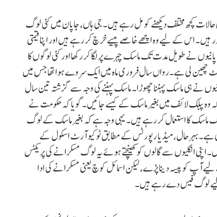
 حالات کچھ مختلف دیکھنے کو مل رہے ہیں۔ جی ہاں، جاپان میں کئی لوگ
ر ہیں۔ اس کے لیے وہ اچھے خاصے پیسے خرچ کر رہے ہیں اور اپنا قیمتی
ں نے طویل مدت تک ماسک چہرے پر لگا کر رکھا اور کئی لوگوں کا
ٹ چھین لی ہے۔رواں سال فروری ماہ میں ایک سروے ہوا تھا جس میں
 کی پابندی ہٹنے کے بعد بھی محض 8 فیصد جاپانیوں نے ہی ماسک پہننا چھوڑا۔ ماسک پہننے کی وجہ سے گزشتہ تین سال
ے کہ وہ پبلک لائف میں بغیر ماسک کے کیسے جائیں۔ گویا کہ حکومت نے
لوگ ماسک کا استعمال کر رہے ہیں۔ یہی وجہ ہے کہ بغیر ماسک کے لوگ
ی ہے۔بہرحال، میڈیا رپورٹس کے مطابق ٹوکیو آرٹ اسکول کے
یں۔ اپنی انگلیوں سے گالوں کو کھینچتے ہوئے یہ لوگ مسکرانے کی پریکٹس
لیے آپ کو پیسہ دینا پڑے، لیکن اسمائل کوچ یعنی مسکرانے کی ادا
ے لیے لوگ فیس دے رہے ہیں۔