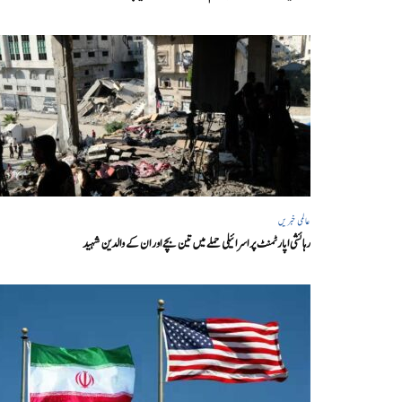
عالمی خبریں
رہائشی اپارٹمنٹ پر اسرائیلی حملے میں تین بچے اور ان کے والدین شہید