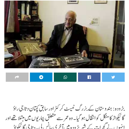
بڑودہ: ہندوستان کے بزرگ ٹیسٹ کرکٹر اور سابق کپتان دتا جی راؤ
گائیکواڑ کا منگل کو انتقال ہو گیا ۔ وہ عمر سے متعلق بیماریوں میں مبتلا تھے اور
انہوں نے گجرات کے شہر بڑودہ میں آخری سانس لی۔ دتا جی گائیکواڈ