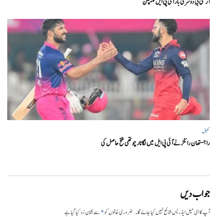
آر سی بی دوسری بار آئی پی ایل چیمپئن
کھیل
راجستھان رائلز نے آئی پی ایل میں لگاتار چوتھی فتح حاصل کی
جواب دیں
*
آپ کا ای میل ایڈریس شائع نہیں کیا جائے گا۔
ضروری خانوں کو
سے نشان زد کیا گیا ہے