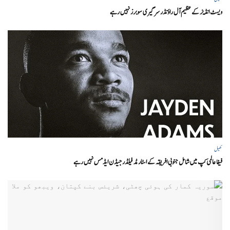
ویسٹ انڈیز کے عظیم آل راؤنڈر سر گیری سوبرز نہیں رہے
کھیل
فیفا عالمی کپ میں شامل جنوبی افریقہ کے اسٹار مڈ فیلڈر جیڈن ایڈمس نہیں رہے