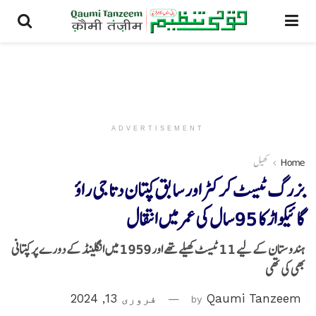
ADVERTISEMENT
Home
کھیل
بزرگ ٹیسٹ کرکٹر اور سابق کپتان دتا جی راؤ
گائیکواڑکا 95سال کی عمر میں انتقال
ہندوستان کے لیے 11 ٹیسٹ کھیلے تھے اور 1959 میں انگلینڈ کے دورے پر کپتانی
بھی کی تھی
Qaumi Tanzeem
by
فروری 13, 2024