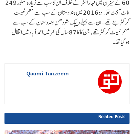
60 کے سیزن میں مہاراشٹر کے خلاف ان کا سب سے زیادہ اسکور 249
ناٹ آؤٹ تھا۔وہ 2016 میں ہندوستان کے سب سے معمر ٹیسٹ
کرکٹر بنے تھے ۔ ان سے پہلے دیپک شودھن ہندوستان کے سب سے
معمر ٹیسٹ کرکٹر تھے، جن کا کا 87 سال کی عمر میں احمد آباد میں انتقال
ہوگیا تھا۔
Qaumi Tanzeem
Related
Posts