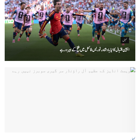
کھیل
اسپین فٹبال کا نیا بادشاہ ، ٹوریس فائنل میں فتح کے ہیرو رہے
کھیل