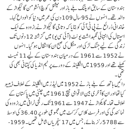
ہندوستان کے سابق اوپننگ بلے باز اور نیشنل کوچ انشومن گائیکواڑ کے
والد تھے۔ انہوں نے 95 سال 109 دن کی عمر میں دنیا کو الوداع کہا۔
خاندانی ذرائع نے پی ٹی آئی کو بتایا کہ دتاجی گائیکواڑ نے بڑودہ کے ایک
اسپتال کی انتہائی نگہداشت یونٹ (آئی سی یو) میں گزشتہ 12 دنوں تک
زندگی کے لیے جنگ لڑکی اور منگل کی صبح ان کا انتقال ہو گیا۔ انہوں
نے 1952 سے 1961 کے درمیان ہندوستان کے لیے 11 ٹیسٹ
کھیلے تھے اور 1959 میں انگلینڈ کے دورے پر ٹیم انڈیا کی کپتانی بھی کی
تھی ۔
دائیں ہاتھ کے بلے باز نے 1952 میں لیڈز میں انگلینڈ کے خلاف ڈیبیو
کیا تھا اور ان کا آخری بین الاقوامی میچ 1961 میں چنئی میں پاکستان کے
خلاف تھا۔ گایکواڑ نے 1947 سے 1961 تک رنجی ٹرافی میں بڑودہ کی
نمائندگی کی اور فرسٹ کلاس کرکٹ میں مجموعی طور پر 36.40 کی اوسط
سے 5788 رنز بنائے، جس میں 17 سنچریاں شامل تھیں۔ 1959-