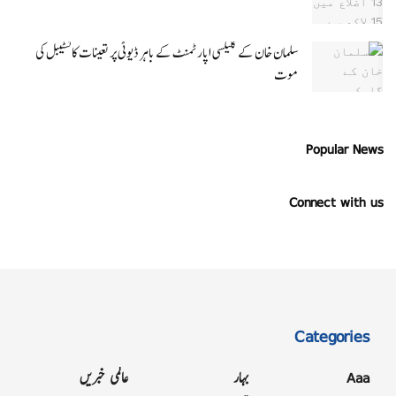
سلمان خان کے گلیکسی اپارٹمنٹ کے باہر ڈیوٹی پر تعینات کانسٹیبل کی
موت
Popular News
Connect with us
Categories
Aaa
بہار
عالمی خبریں