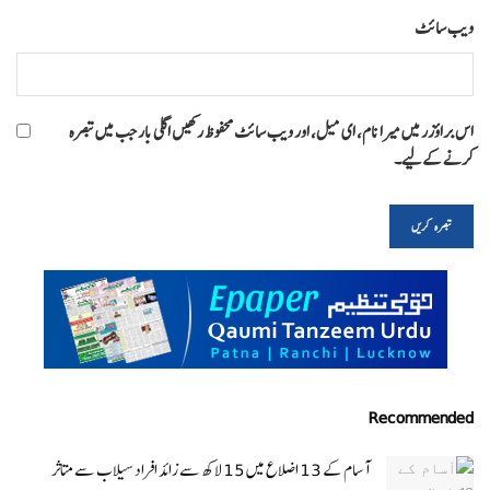
ویب‌ سائٹ
اس براؤزر میں میرا نام، ای میل، اور ویب سائٹ محفوظ رکھیں اگلی بار جب میں تبصرہ
کرنے کےلیے۔
Recommended
آسام کے 13 اضلاع میں 15 لاکھ سے زائد افراد سیلاب سے متاثر