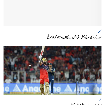
کھیل
سوریہ کمار کی ہوئی چھٹی، شریئس بنے کپتان، ویبھو کو ملا موقع
کھیل