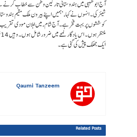
آج ابوظہبی میں ہندوستانی تارکین وطن سے خطاب کرنے سے
شیئر کی۔ انہوں نے کہا، ‘ہمیں اپنے بیرون ملک مقیم ہندوستا
کوششوں پر بہت فخر ہے۔ آج شام، میں اہلان مودی تقریب م
م
ایک جھلک پیش کی گئی ہے۔
Qaumi Tanzeem
Related
Posts