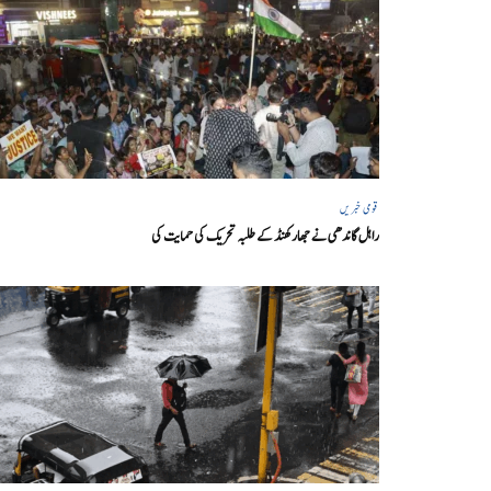
قومی خبریں
راہل گاندھی نے جھارکھنڈ کے طلبہ تحریک کی حمایت کی