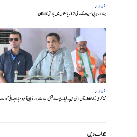
قومی خبریں
بہار اور یو پی سمیت ملک کی 17ریاستوں میں بارش کا امکان
قومی خبریں
گڈکری کے خلاف آن لائن ڈیپ فیک پوسٹ فحش، جارحانہ اور توہین آمیز:بامبے ہائی کورٹ
جواب دیں