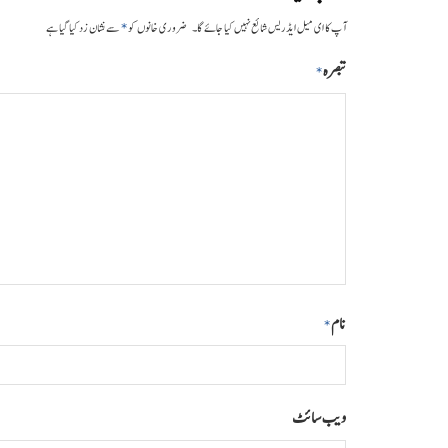
*
آپ کا ای میل ایڈریس شائع نہیں کیا جائے گا۔
ضروری خانوں کو
سے نشان زد کیا گیا ہے
تبصرہ
*
نام
*
ویب‌ سائٹ