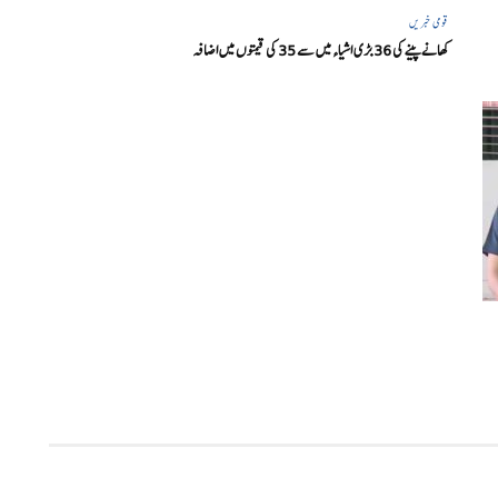
قومی خبریں
کھانے پینے کی 36 بڑی اشیاء میں سے 35 کی قیمتوں میں اضافہ