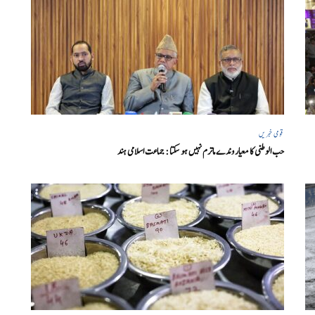
قومی خبریں
حب الوطنی کا معیار وندے ماترم نہیں ہو سکتا : جماعت اسلامی ہند