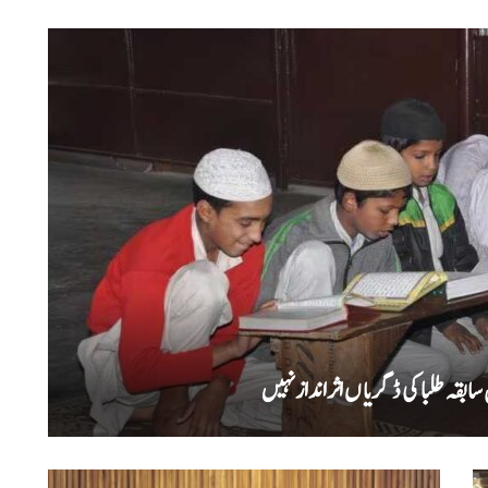
بقہ طلبا کی ڈگریا ں اثرانداز نہیں