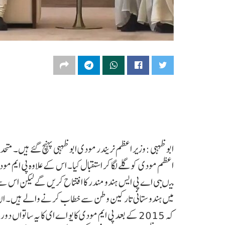
ابوظہبی :وزیر اعظم نریندر مودی ابوظہبی پہنچ گئے ہیں۔ متح
میں ہندوستانی تارکین وطن سے خطاب کرنے والے ہیں۔ ان کے 
کہ 2015 کے بعد پی ایم مودی کا یو اے ای کا یہ ساتواں دورہ ہے۔ گزشتہ آٹھ ماہ میں یہ ان کا یو اے ای کا تیسرا دورہ ہوگا۔