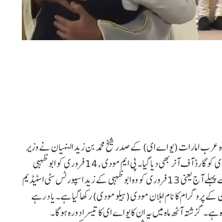
دہ عرب امارات (یو اے ای) کے صدر شیخ محمد بن زید النہیان نے وزیر
اعظم مودی کو گلے لگا کر استقبال کیا۔ اس کے علاوہ پی ایم مودی کو گارڈ آف آنر بھی دیا گیا۔ پی ایم مودی ، 14 فروری کو ابوظہبی
میںبی اے پی ایس ہندو مندر کا افتتاح کریں گےلیکن اس سے پہلے آج یعنی 13 فروری کو وہ ابوظہبی کے زید اسپورٹس سٹی اسٹیڈیم
پروگرام کا نام اہلان مودی (ہیلو مودی) رکھا گیا ہے۔ یا د رہے