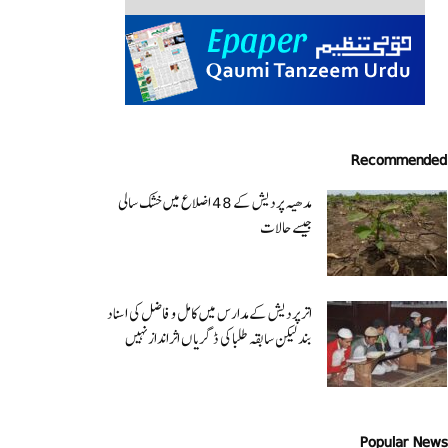
Recommended
مدھیہ پردیش کے 48 اضلاع میں خشک سالی
جیسے حالات
اتر پردیش کےمدارس میں کامل و فاضل کی اسناد
بند لیکن سابقہ طلبا کی ڈگریا ں اثرانداز نہیں
Popular News