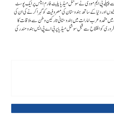
 پہلے پی ایم مودی نے سوشل میڈیا پلیٹ فارم ایکس پر ایک پوسٹ
نیوں اور دنیا کے ساتھ ہندوستان کی مصروفیت کو گہرا کرنے کی ان کی
یں متحدہ عرب امارات میں ہندوستانی تارکین وطن سے ملاقات کا
نتظر ہوں۔ اس یادگار لمحے میں ضرور شامل ہوں۔ وہیں 14 فروری کو افتتاح سے قبل سوشل میڈیا پربی اے پی ایس ہندو مندر کی