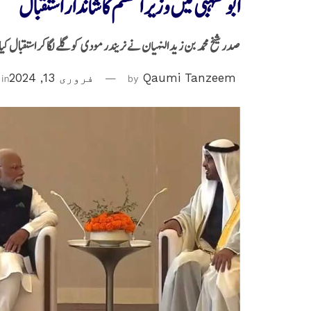
ابوظہبی میں وزیر اعظم کا شاندار استقبال
صدر شیخ محمد بن زید النہیان نے نریندر مودی کو گلے لگا کر استقبال کیا
Qaumi Tanzeem
by
فروری 13, 2024
in