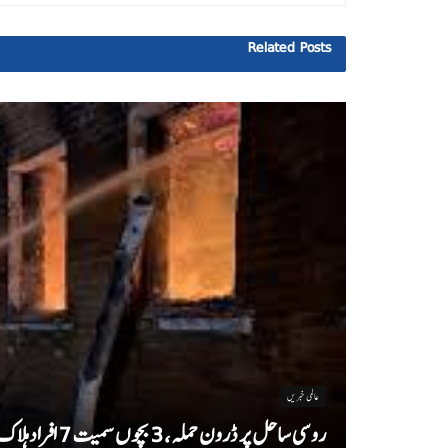
Related
Posts
عالمی خبریں
روسی ساحل پر ڈرون حملہ، 3 بچوں سمیت 7 افراد ہلاک