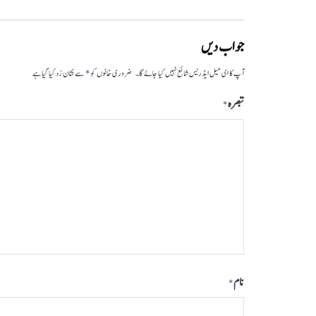
جواب دیں
*
آپ کا ای میل ایڈریس شائع نہیں کیا جائے گا۔
ضروری خانوں کو
سے نشان زد کیا گیا ہے
تبصرہ
*
نام
*