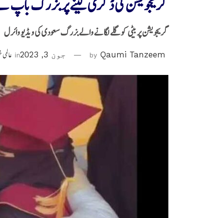
گریجویشن کی ڈگری لینے پر بزرگ باپ نے بی
گریجویشن پر بیٹی کو گلے لگانے والے بزرگ سعودی کی ویڈیو وائرل
Qaumi Tanzeem
by
جون 3, 2023
in
عالمی 