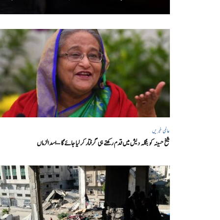
عالمی خبریں
شیخ حسینہ کو بنگلہ دیش میں قدم رکھتے ہی گرفتار کر لیا جائے گا – اسد الزماں