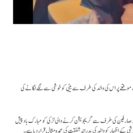
موقعے پر اس کی والد کی طرف سے بیٹی کو خوشی سے لگے لگانے کی
ر صارفین کی طرف سے گریجویشن کرنے والی لڑکی کو مبارک باد پیش
ے اظہار کو والد کی پدرانہ شفقت کی عمدہ مثال قرار دیا ہے۔