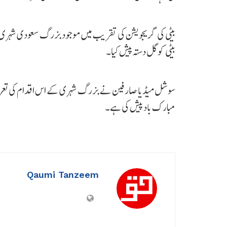
بیٹی کی گریجویشن کی تقریب میں موجود بزرگ سعودی شہری نے
بیٹی کو گل دستہ پیش کیا۔
سوشل میڈیا صارفین نے بزرگ شہری کے اس اقدام کی تعر
مبارک باد پیش کی ہے۔
Qaumi Tanzeem