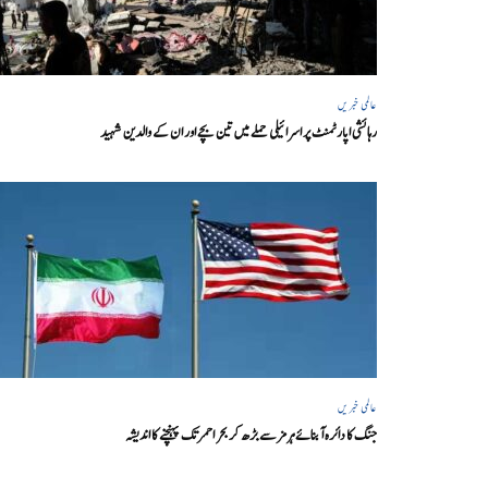
عالمی خبریں
رہائشی اپارٹمنٹ پر اسرائیلی حملے میں تین بچے اور ان کے والدین شہید
عالمی خبریں
جنگ کا دائرہ آبنائے ہرمز سے بڑھ کر بحر احمر تک پہنچنے کا اندیشہ