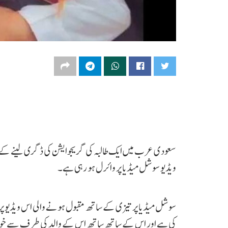
سعودی عرب میں ایک طالبہ کی گریجوایشن کی ڈگری لینے کے 
ویڈیو سوشل میڈیا پر وائرل ہو رہی ہے۔
سوشل میڈیا پر تیزی کے ساتھ مقبول ہونے والی اس ویڈیو پ
کی ہے اور اس کے ساتھ ساتھ اس کے والد کی طرف سے خوشی ک