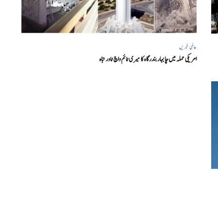
عالمی خبریں
امریکی حملہ میں چابہار بندرگاہ کا میری ٹائم واچ ٹاور تباہ