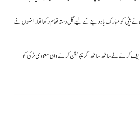
 بیٹی کو مبارک باد دینے کے لیے گل دستہ تھام رکھا تھا۔ انہوں نے
یف کرنے نے ساتھ ساتھ گریجویشن کرنے والی سعودی لڑکی کو