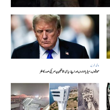
عالمی خبریں
صحافیوں، میڈیا اداروں اور اپنے سیاسی مخالفین پر امریکی صدرکا طنز