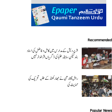
Recommended
اتر پردیش کےمدارس میں کامل و فاضل کی اسناد
بند لیکن سابقہ طلبا کی ڈگریا ں اثرانداز نہیں
راہل گاندھی نے جھارکھنڈ کے طلبہ تحریک کی
حمایت کی
Popular News