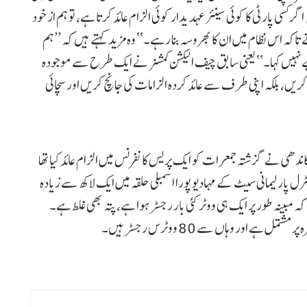
 کسی پارٹی کا کوئی سینئر عہدیدار کوئی الزام عائد کرتا ہے، تو ہم از خود
کہ اس نظام میں ان کا بھروسہ بنا رہے۔‘‘ وہ مزید کہتے ہیں کہ ’’ہم
ہیں کہا۔‘‘ یعنی سابق چیف الیکشن کمشنر نے ایک طرح سے موجودہ
 کریں، بلکہ اپنی طرف سے عائد کردہ الزامات کی جانچ کریں اور سچائی
دھی نے گزشتہ جمعرات کو ایک پریس کانفرنس میں الزام عائد کیا تھا
 پارلیمانی سیٹ کے مہادیو پورا اسمبلی حلقہ میں ایک لاکھ سے زیادہ
مبینہ طور پر ایک ہی ووٹر کئی بار رجسٹر ہوا ہے، پتہ بھی غلط ہے۔
 اور وہاں سے 80 ووٹرس رجسٹر ہیں۔