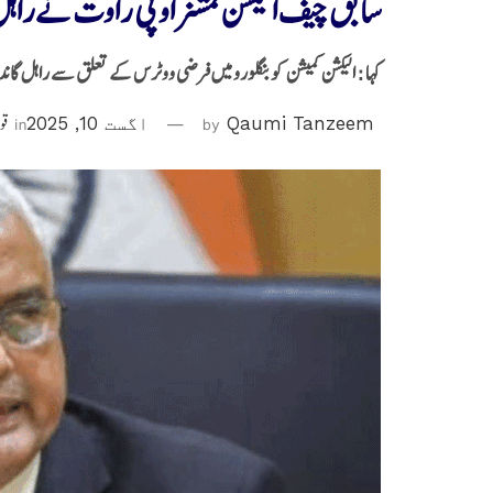
سابق چیف الیکشن کمشنر او پی راوت نےراہل
کہا : الیکشن کمیشن کو بنگلورو میں فرضی ووٹرس کے تعلق سے راہل گاند
Qaumi Tanzeem
by
اگست 10, 2025
in
قو