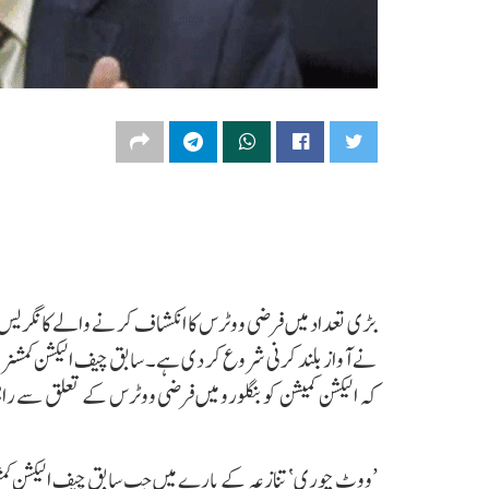
بڑی تعداد میں فرضی ووٹرس کا انکشاف کرنے والے کانگریس ر
نے آواز بلند کرنی شروع کر دی ہے۔ سابق چیف الیکشن کمشنر 
کہ الیکشن کمیشن کو بنگلورو میں فرضی ووٹرس کے تعلق سے راہ
’ووٹ چوری‘ تنازعہ کے بارے میں جب سابق چیف الیکشن کمشنر 