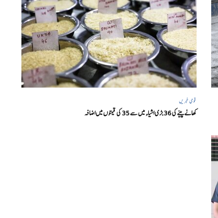
قومی خبریں
کھانے پینے کی 36 بڑی اشیاء میں سے 35 کی قیمتوں میں اضافہ