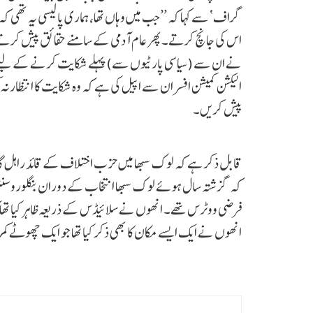
گراف‘ سے کہا کہ ’’جب میں وہاں تھا، ہماری پالیسی یہ تھی کہ اگر
اس کی جانچ کرتے۔ پھر عام آدمی کے سامنے حقائق پیش کرتے تا
نے ان سے (سیاسی پارٹیوں سے) پہلے شکایت کرنے کے لیے ن
الیکشن کمیشن افسران سے اپیل کی ہے کہ وہ شکایت کا انتظار نہ
پیش کریں۔
قابل ذکر ہے کہ لوک سبھا میں حزب اختلاف کے قائد راہل گان
کہ گزشتہ سال ہوئے لوک سبھا انتخاب کے دوران بنگلورو سنٹرل
فرضی ووٹرس تھے۔ انھوں نے سلائیڈس کے ذریعہ ظاہر کیا تھا کہ 
انھوں نے ایک ایسے مکان کا بھی ذکر کیا تھا جو ایک چھوٹے کمرہ پر مشتمل ہے