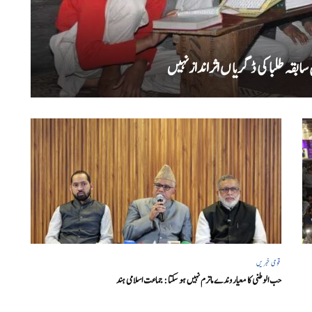
بقہ طلبا کی ڈگریا ں اثرانداز نہیں
قومی خبریں
حب الوطنی کا معیار وندے ماترم نہیں ہو سکتا : جماعت اسلامی ہند