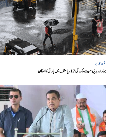
قومی خبریں
بہار اور یو پی سمیت ملک کی 17ریاستوں میں بارش کا امکان