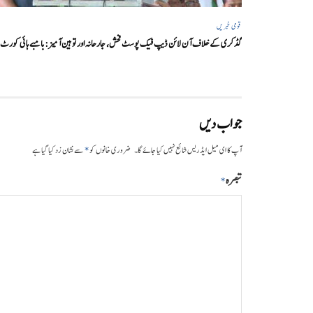
قومی خبریں
گڈکری کے خلاف آن لائن ڈیپ فیک پوسٹ فحش، جارحانہ اور توہین آمیز:بامبے ہائی کورٹ
جواب دیں
*
آپ کا ای میل ایڈریس شائع نہیں کیا جائے گا۔
ضروری خانوں کو
سے نشان زد کیا گیا ہے
تبصرہ
*