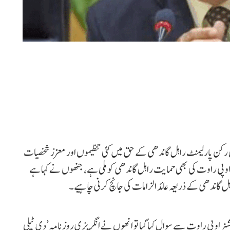
کن پارلیمنٹ راہل گاندھی کے حق میں کئی تنظیموں اور معزز شخصیات
او پی راوت کی بھی حمایت راہل گاندھی کو ملی ہے، جنھوں نے کہا ہے
ل گاندھی کے ذریعہ عائد الزامات کی جانچ کرنی چاہیے۔
او پی راوت سے سوال کیا گیا تو انھوں نے انگریزی روزنامہ ’دی ٹیلی