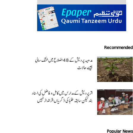
Recommended
مدھیہ پردیش کے 48 اضلاع میں خشک سالی
جیسے حالات
اتر پردیش کےمدارس میں کامل و فاضل کی اسناد
بند لیکن سابقہ طلبا کی ڈگریا ں اثرانداز نہیں
Popular News