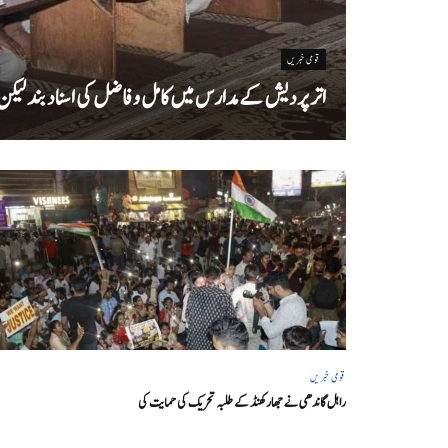
قومی خبریں
اتر پردیش کےمدارس میں کامل و فاضل کی اسناد بند لیکن سا
قومی خبریں
راہل گاندھی نے جھارکھنڈ کے طلبہ تحریک کی حمایت کی