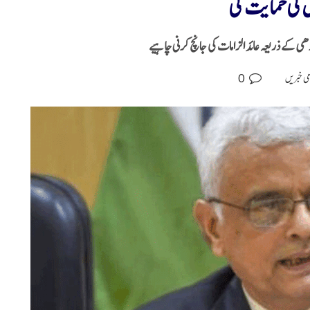
 کی حمایت کی
ھی کے ذریعہ عائد الزامات کی جانچ کرنی چاہیے
0
می خبریں