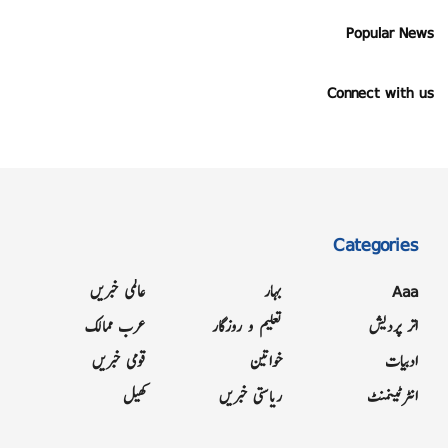
Popular News
Connect with us
Categories
Aaa
بہار
عالمی خبریں
اتر پردیش
تعلیم و روزگار
عرب ممالک
ادبیات
خواتین
قومی خبریں
انٹرٹینمنٹ
ریاستی خبریں
کھیل