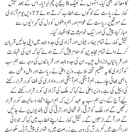
کا معائنہ بھی کیا۔ انہوں نے ٹھیک 9 بجے پرچم لہرایا۔ اس کے بعد نتیش
کمار نے ریاست کے لوگوں سے خطاب کرتے ہوئے 77ویں یوم آزادی
کے موقع پر ریاست کے عوام اور ہم وطنوں کو دل کی گہرائیوں سے
مبارکبادپیش کی اور نیک خواہشات کا اظہار کیا۔
نتیش کمار نے تمام بہادر بیٹوں اور آزادی کی جدوجہد میں اپنی جانیں قربان
کرنے والے تمام مجاہدین کو سلام پیش کرتے ہوئے کہا کہ ان کی شہادت
اور قربانیاں لازوال ہیں۔ ان کی جدوجہد اور قربانیوں کی وجہ سے ہم سب
کو آزادی کا یہ عظیم تحفہ ملا ہے۔ وزیر اعلیٰ نے ریاست اور اہل وطن سے
باہمی بھائی چارے، ہم آہنگی، ہم آہنگی اور رواداری کی فضا کو برقرار رکھنے
کی اپیل کی ہے۔وزیراعلیٰ نے کہا کہ ملک کی آزادی کو برقرار رکھنے کے
لیے آج کے دن ہم سب یہ عہد کریں کہ ہم اپنے اتحاد و سالمیت کو برقرار
رکھیں گے اور ملک کو ترقی، خوشحالی اور ترقی کی نئی بلندیوں پر لے جائیں
گے اور آگے بڑھیں گے۔ نتیش کمار نے اپنے خطاب میں کہا کہ جولائی
اور اگست میں کم بارش کی وجہ سے زراعت میں دشواری پیش آئی۔ حکومت