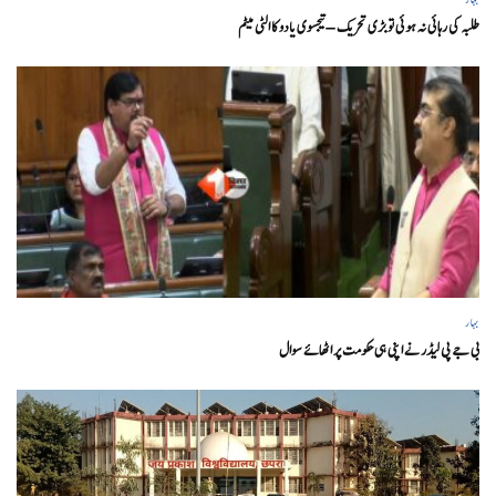
طلبہ کی رہائی نہ ہوئی تو بڑی تحریک – تیجسوی یادو کا الٹی میٹم
بہار
بی جے پی لیڈر نے اپنی ہی حکومت پر اٹھائے سوال