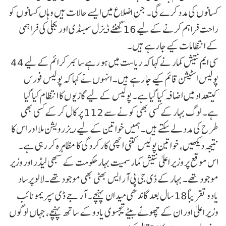
کسانوں کی مدد کرے گی۔ جن اضلاع میں ایسے حالات ہیں وہاں کسانوں کو
راحت فراہم کرنے کے لیے 16 گھنٹے ڈیزل سبسڈی اور بجلی کی فراہمی
کے انتظامات کیے جا رہے ہیں۔
سی ایم نتیش کمار نے کہا کہ ریاست میں ہو رہے سائبر کرائم کے لیے 44
پولیس اسٹیشن قائم کیے جا رہے ہیں۔ انہوں نے کہا کہ پولیس فورس
کیتعداد میں اضافہ کیا گیا ہے۔ پولیس کے لیے گاڑیوں کا انتظام کیا گیا
ہے۔ لوگ بہار کے کسی بھی کونے سے 112 پر کال کر کے کسی بھی
طرح کی مدد لے سکتے ہیں۔ ہمیں خواتین کے لیے ریزرویشن ملا اور اس کا
نتیجہ دیکھیں، خواتین پولیس کتنی اچھی کارکردگی کا مظاہرہ کر رہی ہے۔
اس موقع پر وزیر اعلیٰ نتیش کمار سمیت بہار حکومت کے سبھی لیڈر اور وزیر
موجود تھے۔ بہار کے ڈی جی پی آر ایس بھٹی بھی موجود تھے۔لالو پرساد
یادو تقریباً 18 سال بعد گاندھی میدان پہنچے۔ آر جے ڈی سپریمو نائب
وزیر اعلیٰ اور ان کے چھوٹے بیٹے تیجسوی یادو کے ساتھ پہنچے، جہاں لوگوں