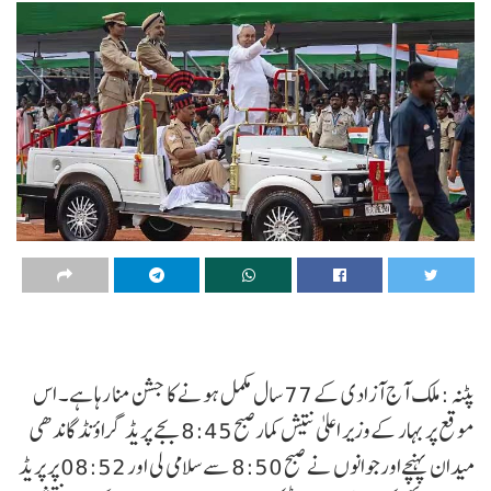
پٹنہ :ملک آج آزادی کے 77 سال مکمل ہونے کا جشن منا رہا ہے۔ اس
موقع پر بہار کےوزیر اعلیٰ نتیش کمارصبح 8:45 بجے پریڈ گراؤنڈ گاندھی
میدان پہنچےاورجوانوں نے صبح 8:50 سے سلامی لی اور 08:52 پر پریڈ