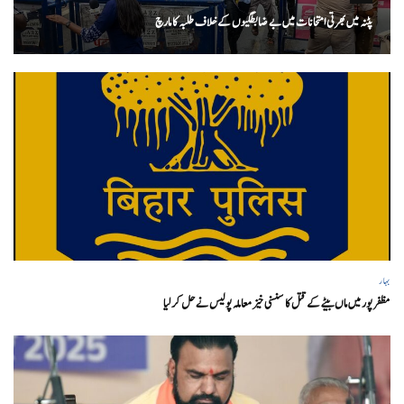
پٹنہ میں بھرتی امتحانات میں بے ضابطگیوں کے خلاف طلبہ کا مارچ
بہار
مظفر پور میں ماں بیٹے کے قتل کا سنسنی خیز معاملہ پولیس نے حل کر لیا