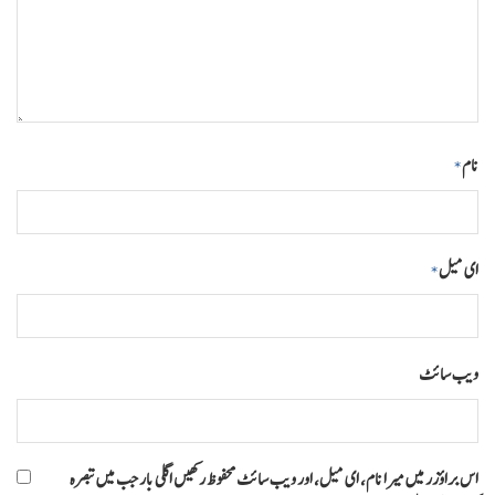
نام
*
ای میل
*
ویب‌ سائٹ
اس براؤزر میں میرا نام، ای میل، اور ویب سائٹ محفوظ رکھیں اگلی بار جب میں تبصرہ