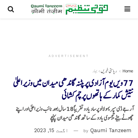
ADVERTISEMENT
Home
ریاستی خبریں
بہار
77ویں یوم آزادی پرپٹنہ گاندھی میدان میں وزیر اعلیٰ
نتیش کمار کے ہاتھوں پرچم کشائی
آر جے ڈی سپریمو لالو پرساد یادو تقریباً 18 سال بعد نائب وزیر اعلیٰ اور اپنے
چھوٹے بیٹے تیجسوی یادو کے ساتھ گاندھی میدان پہنچے
Qaumi Tanzeem
by
اگست 15, 2023