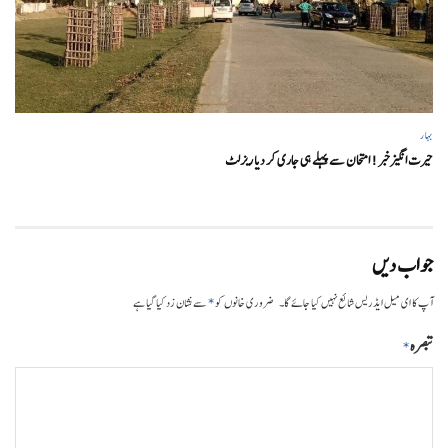
بہار
حیرت انگیزخبر ! امتحان سے پہلے ہی جاری کر دیا ریزلٹ
جواب دیں
*
آپ کا ای میل ایڈریس شائع نہیں کیا جائے گا۔
ضروری خانوں کو
سے نشان زد کیا گیا ہے
تبصرہ
*