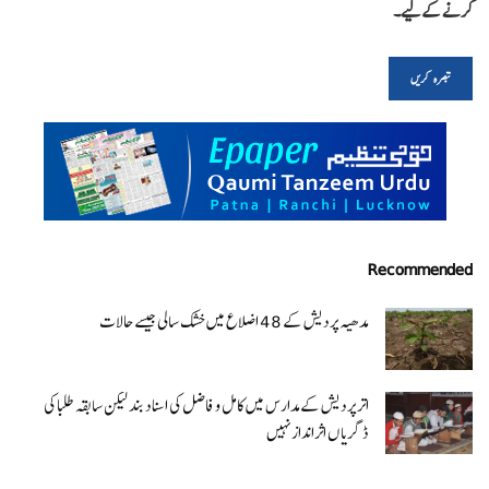
کرنے کےلیے۔
Recommended
مدھیہ پردیش کے 48 اضلاع میں خشک سالی جیسے حالات
اتر پردیش کےمدارس میں کامل و فاضل کی اسناد بند لیکن سابقہ طلبا کی
ڈگریا ں اثرانداز نہیں