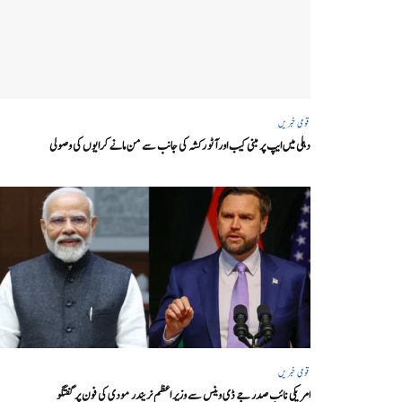
قومی خبریں
دہلی میں ایپ پر مبنی کیب اور آٹو رکشہ کی جانب سے من مانے کرایوں کی وصولی
قومی خبریں
امریکی نائب صدر جے ڈی وینس سے وزیر اعظم نریندر مودی کی فون پر گفتگو