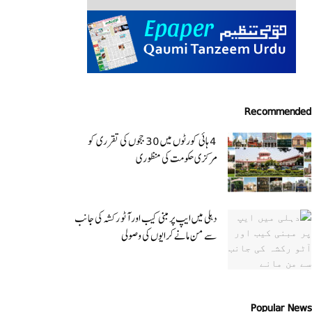
Recommended
4 ہائی کورٹوں میں 30 ججوں کی تقرری کو
مرکزی حکومت کی منظوری
دہلی میں ایپ پر مبنی کیب اور آٹو رکشہ کی جانب
سے من مانے کرایوں کی وصولی
Popular News