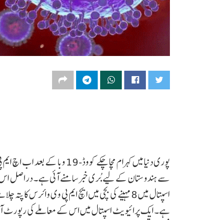
پوری دنیا میں کہرام مچا چکے کو
سے ہندوستان کے لیے بُری خبر سامنے آئی ہے۔ دراصل اس وائ
اسپتال میں 8 مہینے کی بچی میں ایچ ایم پی وی وائرس ک
ہے۔ ایک پرائیویٹ اسپتال میں اس کے معاملے کی رپورٹ آئ