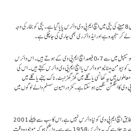
انڈیا ٹوڈے کی رپورٹ کے مطابق بنگلورو کے ایک اسپتال میں 8 مہینے کی بچی میں ایچ ایم پی وی وائرس پایا گیا ہے۔ بچی کو بخار کی وجہ
 لے کر سنجیدہ ہے اور ایڈوائزری بھی جاری کی جا چکی ہے۔
ایچ ایم پی وی عام طور پر بچوں میں ہی ڈٹیکٹ ہوتا ہے۔ سبھی فلو سیمپل میں سے 0٫7 فیصد ایچ ایم پی وی کے ہوتے ہیں۔ اس وائرس
 کو ہیومن میٹانیومو وائرس یا ایچ ایم پی وی وائرس کہتے ہیں۔ اس کی
ملوں میں یہ کھانسی یا گلے میں گھڑگھڑاہٹ، ناک بہنے یا گلے میں
ی وی کا انفکشن سنگین ہو سکتا ہے۔ کمزور امیون سسٹم والے لوگوں میں
یو ایس سینٹر فار ڈِزیز کنٹرول اینڈ پرینویشن (سی ڈی سی) کے مطابق ایچ ایم پی وی کو نیا وائرس نہیں ہے، اس کا سب سے پہلے 2001
میں پتہ چلا تھا۔ ایک ماہر کا کہنا ہے کہ کچھ سیرولاجیکل شواہد سے پتہ چلا ہے کہ یہ وائرس 1958 سے ہے۔ واضح ہو کہ موجودہ وقت