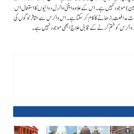
ین) موجود نہیں ہے۔ اس کے علاوہ اینٹی وائرل دوائیوں کا استعمال اس
میں قوت مدافعت بڑھانے کا کام کر سکتا ہے۔ اس وائرس سے متاثر لوگوں کی
کہ وائرس کو ختم کرنے کے قابل علاج ابھی موجود نہیں ہے۔