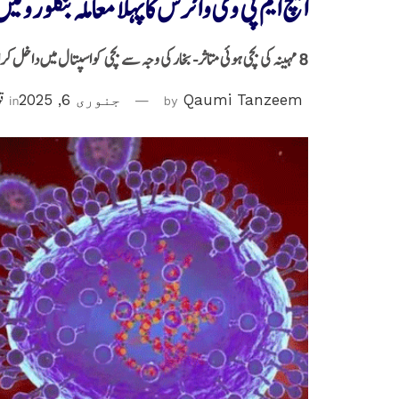
ایچ ایم پی وی وائرس کا پہلا معاملہ بنگلورو 
8 مہینہ کی بچی ہوئی متاثر- بخار کی وجہ سے بچی کواسپتال میں داخل کرایا گیا تھا
Qaumi Tanzeem
by
جنوری 6, 2025
in
قو