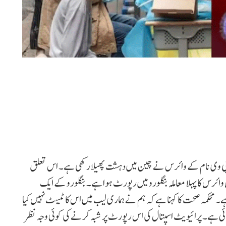
وڈ-19 وبا کے بعد اب اچ ایم پی وی نام کے وائرس نے چین میں دہشت پھیلا رکھی ہے۔ اس تعلق
رس کا پہلا معاملہ بنگلورو میں رپورٹ ہوا ہے۔ بنگلورو کے ایک
ا پتہ چلا ہے۔ محکمہ صحت کا کہنا ہے کہ ہم نے ہماری لیب میں اس کا ٹیسٹ نہیں کیا
ی ہے۔ پرائیویٹ اسپتال کی اس رپورٹ پر شبہ کرنے کی کوئی وجہ نظر