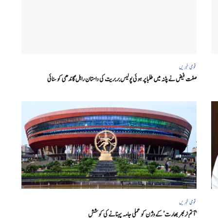
قومی خبریں
صفت فیض نے پٹنہ میں طلبا پر ہوئی پولیس بربریت کی داستان راہل گاندھی کو سنائی
قومی خبریں
‘ آتم نربھر بھارت’ کے وژن کو عملی جامہ پہنانے کی کوشش