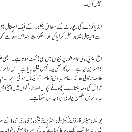
نہیں آتی۔
سے اسپتال میں داخل کرایا گیا تھا۔ حکومت ہند اس معاملے کو
کا اسٹرین نیا ہے۔ اس کا ابھی پتہ نہیں چل پایا ہے۔ اس وائرس
علامت کافی حد تک عام سردی زکام کے یکساں ہوتی ہے۔ عام معا
خراش کی وجہ بنتا ہے۔ چھوٹے بچوں اور بزرگوں میں ایچ ایم پ
یہ وائرس سنگین بیماری کی وجہ بن سکتا ہے۔