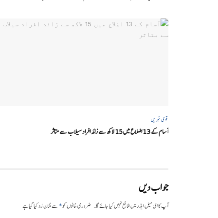
قومی خبریں
آسام کے 13 اضلاع میں 15 لاکھ سے زائد افراد سیلاب سے متاثر
جواب دیں
*
آپ کا ای میل ایڈریس شائع نہیں کیا جائے گا۔
ضروری خانوں کو
سے نشان زد کیا گیا ہے