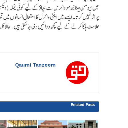
میں ہیومن میٹانیومو وائرس سے بچاؤ کے لیے کوئی ٹیکہ (ویکس
پر اثر نہیں کرتا۔ ایسے میں اینٹی وائرل کا استعمال انسانوں 
علامت ہلکا کرنے کے لیے کچھ دوائیں دی جا سکتی ہیں۔ حالان
Qaumi Tanzeem
Related
Posts