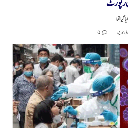
میں رپورٹ
0
می خبریں