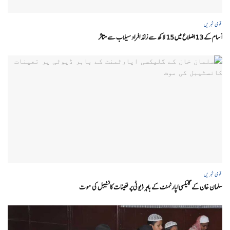
قومی خبریں
آسام کے 13 اضلاع میں 15 لاکھ سے زائد افراد سیلاب سے متاثر
قومی خبریں
سلمان خان کے گلیکسی اپارٹمنٹ کے باہر ڈیوٹی پر تعینات کانسٹیبل کی موت