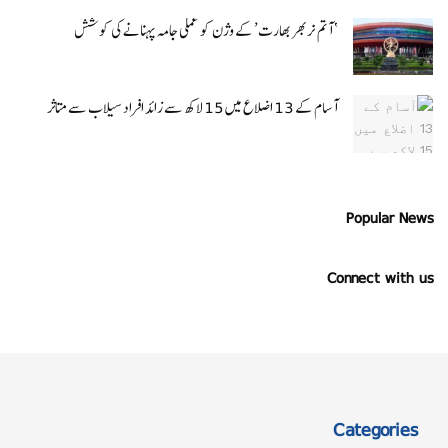
‘ آتم نربھر بھارت’ کے وژن کو عملی جامہ پہنانے کی کوشش
آسام کے 13 اضلاع میں 15 لاکھ سے زائد افراد سیلاب سے متاثر
Popular News
Connect with us
Categories