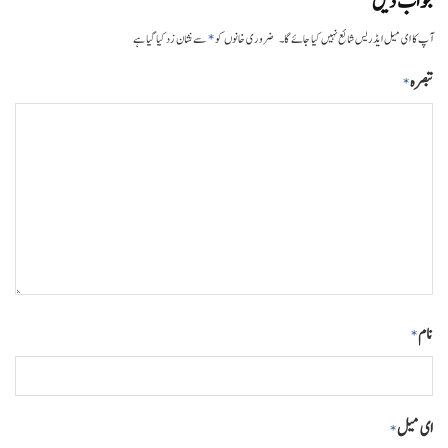
جواب دیں
*
آپ کا ای میل ایڈریس شائع نہیں کیا جائے گا۔
ضروری خانوں کو
سے نشان زد کیا گیا ہے
تبصرہ
*
نام
*
ای میل
*