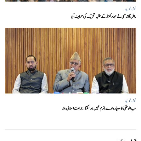
قومی خبریں
راہل گاندھی نے جھارکھنڈ کے طلبہ تحریک کی حمایت کی
قومی خبریں
حب الوطنی کا معیار وندے ماترم نہیں ہو سکتا : جماعت اسلامی ہند