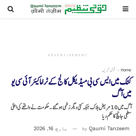
ADVERTISEMENT
Home
قومی خبریں
کٹک میں ایس سی بی میڈیکل کالج کے ٹراما کیئر آئی سی یو
میں آگ
آگ میں 10 مریض ہلاک جبکہ کئی دیگر زخمی ہو گئے ۔ حکومت نے واقعے کی اعلیٰ
سطحی جانچ کا حکم دیا
Qaumi Tanzeem
by
مارچ 16, 2026