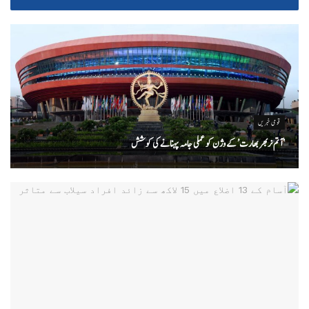
قومی خبریں
‘ آتم نربھر بھارت’ کے وژن کو عملی جامہ پہنانے کی کوشش