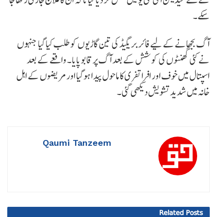
سکے۔
آگ بجھانے کے لیے فائر بریگیڈ کی تین گاڑیوں کو طلب کیا گیا جنہوں
نے کئی گھنٹوں کی کوشش کے بعد آگ پر قابو پایا۔ واقعے کے بعد
اسپتال میں خوف اور افراتفری کا ماحول پیدا ہوگیا اور مریضوں کے اہل
خانہ میں شدید تشویش دیکھی گئی۔
Qaumi Tanzeem
Related
Posts