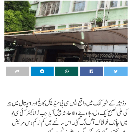
اوڈیشہ کے شہر کٹک میں واقع ایس سی بی میڈیکل کالج اور اسپتال میں پیر
کی علی الصبح ایک دل دہلا دینے والا حادثہ پیش آیا، جب ٹراما کیئر آئی سی یو
میں اچانک خوفناک آگ لگ گئی۔ اس سانحے میں کم از کم دس مریض