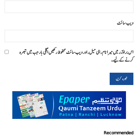
ویب‌ سائٹ
اس براؤزر میں میرا نام، ای میل، اور ویب سائٹ محفوظ رکھیں اگلی بار جب میں تبصرہ
کرنے کےلیے۔
Recommended