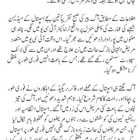
جاں بحق ہوگئے جبکہ کئی دیگر مریض زخمی ہوگئے۔
اطلاعات کے مطابق آگ پیر کی صبح تقریباً تین بجے اسپتال کے میڈیسن
شعبے کی عمارت کی پہلی منزل پر واقع ٹراما کیئر آئی سی یو میں لگی۔ چند ہی
منٹوں میں پورا وارڈ دھوئیں سے بھر گیا۔ اس وقت آئی سی یو میں متعدد
مریض انتہائی نازک حالت میں زیر علاج تھے اور ان میں سے کئی لائف
سپورٹ سسٹم پر رکھے گئے تھے، جس کے باعث انہیں فوری طور پر منتقل
کرنا مشکل ہوگیا۔
آگ لگتے ہی اسپتال کے عملے اور فائر بریگیڈ کے اہلکاروں نے فوری طور
پر بچاؤ اور راحت کا کام شروع کیا۔ تاہم شدید دھوئیں اور آگ کی تیز
لپٹوں کے باعث کئی مریض اس کی زد میں آگئے۔ اسپتال انتظامیہ اور
ریسکیو ٹیموں کی کوششوں سے درجنوں مریضوں کو محفوظ باہر نکال لیا
گیا۔ جن مریضوں کی حالت زیادہ نازک تھی انہیں فوری طور پر اسپتال
کے نئے میڈیسن آئی سی یو میں منتقل کر دیا گیا تاکہ ان کا علاج جاری رکھا جا