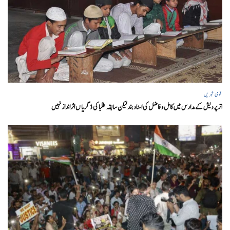
قومی خبریں
اتر پردیش کےمدارس میں کامل و فاضل کی اسناد بند لیکن سابقہ طلبا کی ڈگریا ں اثرانداز نہیں