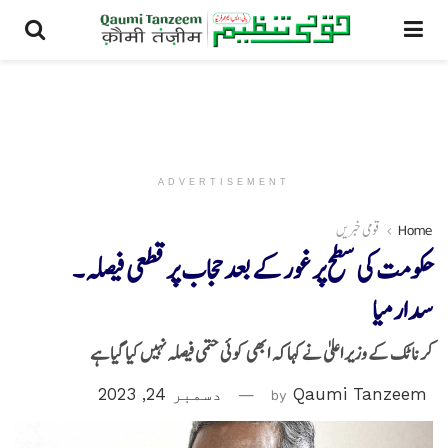
ADVERTISEMENT
Home
قومی خبریں
حکومت کی سطح پر غور کے بعد حجاب پرقطعی فیصلہ۔
سدارمیا
کرناٹک کے وزیر اعلیٰ نے کہا کہ ابھی کوئی حتمی فیصلہ نہیں کیا گیا ہے
Qaumi Tanzeem
by
دسمبر 24, 2023