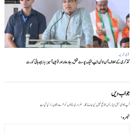
قومی خبریں
گڈکری کے خلاف آن لائن ڈیپ فیک پوسٹ فحش، جارحانہ اور توہین آمیز:بامبے ہائی کورٹ
جواب دیں
*
آپ کا ای میل ایڈریس شائع نہیں کیا جائے گا۔
ضروری خانوں کو
سے نشان زد کیا گیا ہے
تبصرہ
*