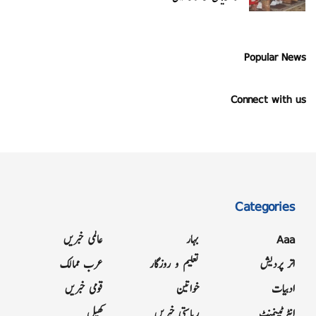
Popular News
Connect with us
Categories
Aaa
بہار
عالمی خبریں
اتر پردیش
تعلیم و روزگار
عرب ممالک
ادبیات
خواتین
قومی خبریں
انٹرٹینمنٹ
ریاستی خبریں
کھیل