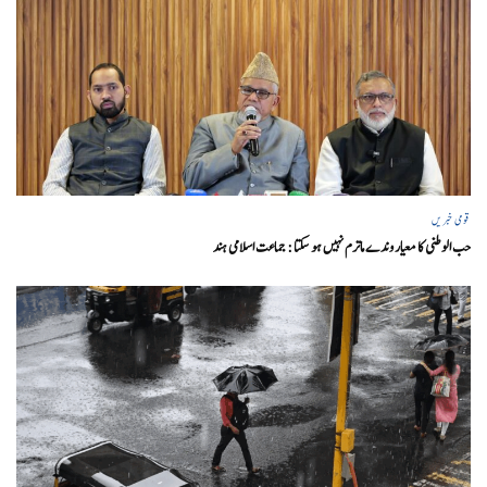
قومی خبریں
حب الوطنی کا معیار وندے ماترم نہیں ہو سکتا : جماعت اسلامی ہند