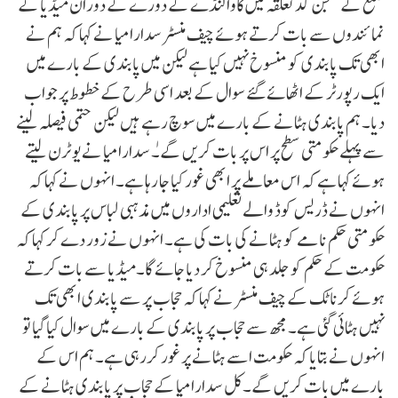
ضلع کے ننجن گڈ تعلقہ میں کاوالنڈے کے دورے کے دوران میڈیا کے
نمائندوں سے بات کرتے ہوئے چیف منسٹر سدارامیا نے کہا کہ ہم نے
ابھی تک پابندی کو منسوخ نہیں کیا ہے لیکن میں پابندی کے بارے میں
ایک رپورٹر کے اٹھائے گئے سوال کے بعد اسی طرح کے خطوط پر جواب
دیا۔ ہم پابندی ہٹانے کے بارے میں سوچ رہے ہیں لیکن حتمی فیصلہ لینے
سے پہلے حکومتی سطح پر اس پر بات کریں گے۔ٰ سدارامیا نے یو ٹرن لیتے
ہوئے کہا ہے کہ اس معاملے پر ابھی غور کیا جا رہا ہے۔ انہوں نے کہا کہ
انہوں نے ڈریس کوڈ والے تعلیمی اداروں میں مذہبی لباس پر پابندی کے
حکومتی حکم نامے کو ہٹانے کی بات کی ہے۔ انہوں نے زور دے کر کہا کہ
حکومت کے حکم کو جلد ہی منسوخ کر دیا جائے گا۔میڈیا سے بات کرتے
ہوئے کرناٹک کے چیف منسٹر نے کہا کہ حجاب پر سے پابندی ابھی تک
نہیں ہٹائی گئی ہے۔ مجھ سے حجاب پر پابندی کے بارے میں سوال کیا گیا تو
انہوں نے بتایا کہ حکومت اسے ہٹانے پر غور کررہی ہے۔ ہم اس کے
بارے میں بات کریں گے۔کل سدارامیا کے حجاب پر پابندی ہٹانے کے