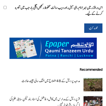
اس براؤزر میں میرا نام، ای میل، اور ویب سائٹ محفوظ رکھیں اگلی بار جب میں تبصرہ
کرنے کےلیے۔
Recommended
مدھیہ پردیش کے 48 اضلاع میں خشک سالی جیسے حالات
اتر پردیش کےمدارس میں کامل و فاضل کی اسناد بند لیکن سابقہ طلبا کی
ڈگریا ں اثرانداز نہیں