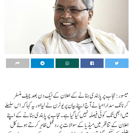
میسور: حجاب پر پابندی ہٹانے کے اعلان کے ایک دن بعد چیف منسٹر
کرناٹک سدارامیا نے آج اپنے بیان پر یو ٹرن لے لیا اور یہ کہا کہ اس سلسلے
میں ابھی تک کوئی فیصلہ نہیں کیا گیا ہے۔حجاب پر پابندی ہٹانے کے اپنے
اعلان کے تناظر میں میڈیا کے سوالات پر ردعمل ظاہر کرتے ہوئے کل