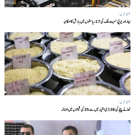
قومی خبریں
بہار اور یو پی سمیت ملک کی 17ریاستوں میں بارش کا امکان
قومی خبریں
کھانے پینے کی 36 بڑی اشیاء میں سے 35 کی قیمتوں میں اضافہ