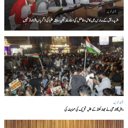
قومی خبریں
اتر پردیش کےمدارس میں کامل و فاضل کی اسناد بند لیکن سابقہ طلبا کی ڈگریا ں اثرانداز نہیں
قومی خبریں
راہل گاندھی نے جھارکھنڈ کے طلبہ تحریک کی حمایت کی