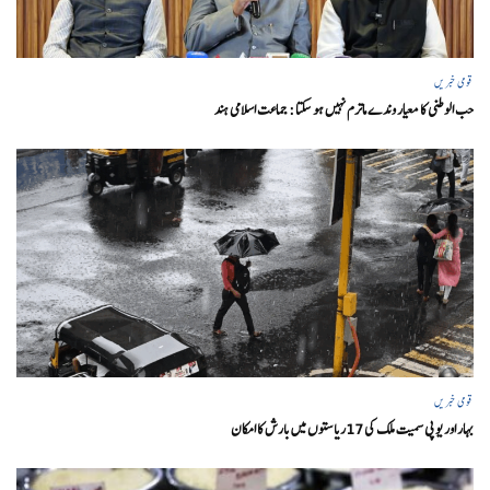
قومی خبریں
حب الوطنی کا معیار وندے ماترم نہیں ہو سکتا : جماعت اسلامی ہند
قومی خبریں
بہار اور یو پی سمیت ملک کی 17ریاستوں میں بارش کا امکان