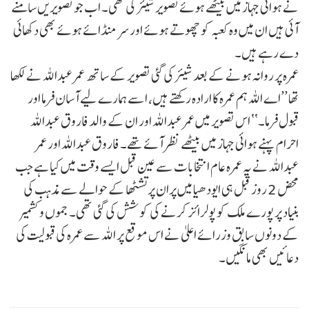
نے ہوائی جہاز میں بیٹھے ہوئے تصویر شیئر کی تھی۔ اب جو تصویریں سامنے
آئی ہیں ان میں وہ کعبہ کو چھوتے ہوئے اور سر منڈائے ہوئے بھی دکھائی
دے رہے ہیں۔
عمرہ پر روانہ ہونے کے بعد شیئر کی گئی تصویر کے ساتھ عمر عبداللہ نے لکھا
تھا ’’اے اللہ ہم عمرہ کا ارادہ رکھتے ہیں، اسے ہمارے لیے آسان فرما اور
قبول فرما۔‘‘ اس تصویر میں عمر عبداللہ اور ان کے والد فاروق عبداللہ
احرام پہنے ہوائی جہاز میں بیٹھے نظر آئے تھے۔ فاروق عبداللہ اور عمر
عبداللہ نے یہ عمرہ عام انتخابات سے عین قبل ایسے وقت میں کیا ہے جب
محض 2 روز قبل ہی ایودھیا میں پران پرتشٹھا کے حوالے سے مذہب کی
بنیاد پر پورے ملک کو پولرائز کرنے کی کوشش کی گئی تھی۔ جموں و کشمیر
کے دونوں سابق وزرائے اعلیٰ نے اس موقع پر اللہ سے عمرہ کی قبولیت کی
دعائیں بھی مانگیں۔