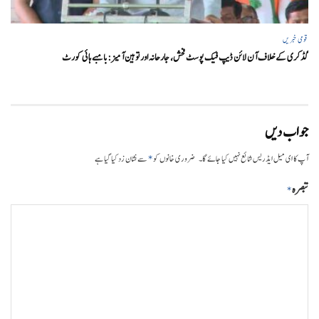
قومی خبریں
گڈکری کے خلاف آن لائن ڈیپ فیک پوسٹ فحش، جارحانہ اور توہین آمیز:بامبے ہائی کورٹ
جواب دیں
*
آپ کا ای میل ایڈریس شائع نہیں کیا جائے گا۔
ضروری خانوں کو
سے نشان زد کیا گیا ہے
تبصرہ
*