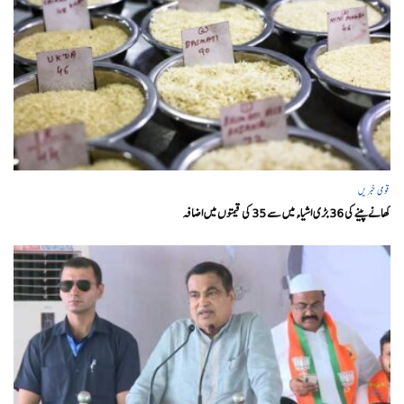
قومی خبریں
کھانے پینے کی 36 بڑی اشیاء میں سے 35 کی قیمتوں میں اضافہ