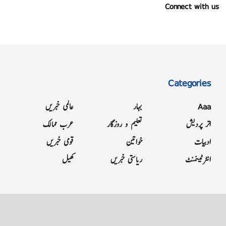
Connect with us
Categories
Aaa
بہار
عالمی خبریں
اتر پردیش
تعلیم و روزگار
عرب ممالک
ادبیات
خواتین
قومی خبریں
انٹرٹینمنٹ
ریاستی خبریں
کھیل
Grievance
Terms & Conditions
Advertise
About
Contact
Letter to Editor