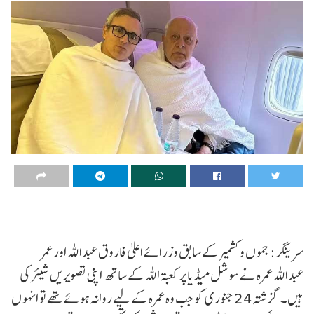
سرینگر: جموں و کشمیر کے سابق وزرائے اعلیٰ فاروق عبداللہ اور عمر
عبداللہ عمرہ نے سوشل میڈیا پر کعبۃ اللہ کے ساتھ اپنی تصویریں شیئر کی
ہیں۔ گزشتہ24 جنوری کو جب وہ عمرہ کے لیے روانہ ہوئے تھے تو انہوں