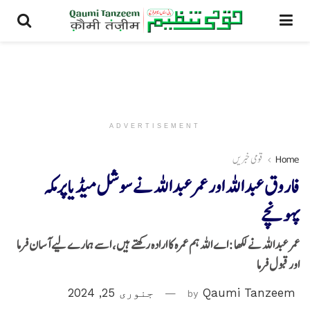
ADVERTISEMENT
Home
قومی خبریں
فاروق عبداللہ اور عمر عبداللہ نے سوشل میڈیا پر مکہ
پہونچے
عمر عبداللہ نے لکھا :اے اللہ ہم عمرہ کا ارادہ رکھتے ہیں، اسے ہمارے لیے آسان فرما
اور قبول فرما
Qaumi Tanzeem
by
جنوری 25, 2024