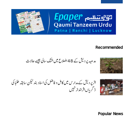
Recommended
مدھیہ پردیش کے 48 اضلاع میں خشک سالی جیسے حالات
اتر پردیش کےمدارس میں کامل و فاضل کی اسناد بند لیکن سابقہ طلبا کی
ڈگریا ں اثرانداز نہیں
Popular News