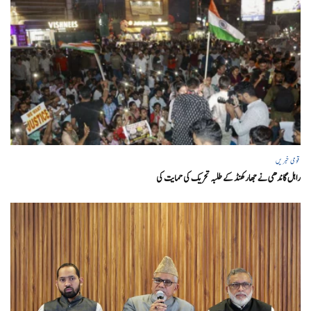
قومی خبریں
راہل گاندھی نے جھارکھنڈ کے طلبہ تحریک کی حمایت کی