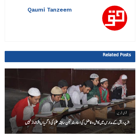
Qaumi Tanzeem
Related
Posts
قومی خبریں
اتر پردیش کےمدارس میں کامل و فاضل کی اسناد بند لیکن سابقہ طلبا کی ڈگریا ں اثرانداز نہیں