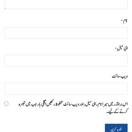
نام
*
ای میل
*
ویب‌ سائٹ
اس براؤزر میں میرا نام، ای میل، اور ویب سائٹ محفوظ رکھیں اگلی بار جب میں تبصرہ
کرنے کےلیے۔