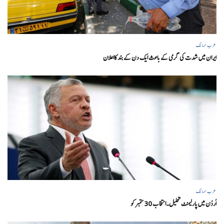
عرب ممالک
ایران میں شدت کی گرمی کے باعث ایک دن کے بند کااعلان
عرب ممالک
اُردُن میں پارلیمنٹ تحلیل۔انتخاب 30 ستمبرکو