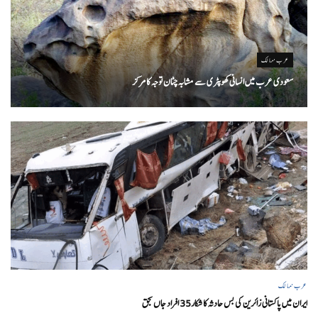
عرب ممالک
سعودی عرب میں انسانی کھوپٹری سے مشابہ چٹان توجہ کا مرکز
عرب ممالک
ایران میں پاکستانی زائرین کی بس حادثہ کا شکار35 افراد جاں بحق