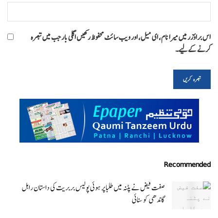
اس براؤزر میں میرا نام، ای میل، اور ویب سائٹ محفوظ رکھیں اگلی بار جب میں تبصرہ
کرنے کےلیے۔
Recommended
صفت فیض نے پٹنہ میں طلبا پر ہوئی پولیس بربریت کی داستان راہل
گاندھی کو سنائی