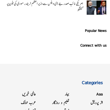
امریکی نائب صدر جے ڈی وینس سے وزیر اعظم نریندر مودی کی فون پر
گفتگو
Popular News
Connect with us
Categories
Aaa
بہار
عالمی خبریں
اتر پردیش
تعلیم و روزگار
عرب ممالک