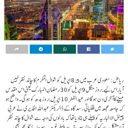
ریاض: سعودی عرب میں پیر 8 اپریل کوشوال المکرم کا چاند نظر نہیں
آیا، اس لیے بروز منگل 9 اپریل کو30 رمضان المبارک یعنی اس مقدس
مہینےکاآخری دن ہوگا اور عید الفطر 10 اپریل بروز بدھ کو ہوگی۔واضح ہو
کہ جامعہ مجمعہ میں فلکیاتی رسد گاہ کے ڈائریکٹر عبداللہ الخدیری نے عربی
چینل الاخباریہ کوپہلے ہی بتادیاتھا کہ بادلوں کی وجہ سے شوال کا چاند نظر
آنا مشکل ہےکیونکہ چاند سورج سے پہلے غروب ہو جائے گا،پھر بھی