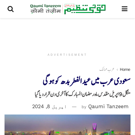
ADVERTISEMENT
Home
عرب ممالک
سعودی عرب میں عید الفطر بدھ کو ہوگی
منگل 9 اپریل مقدس ماہ رمضان المبارک کا آخری دن قراردیاگیا
Qaumi Tanzeem
by
اپریل 8, 2024