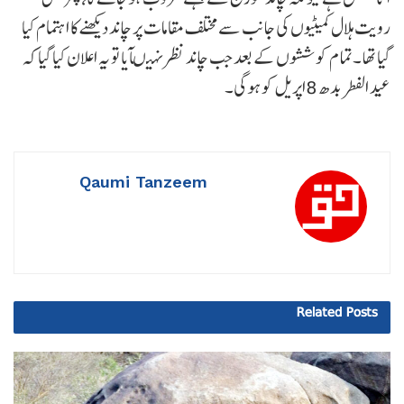
رویت ہلال کمیٹیوں کی جانب سے مختلف مقامات پر چاند دیکھنے کا اہتمام کیا
گیا تھا ۔تما م کوششوں کے بعد جب چاند نظر نہیںآیا تو یہ اعلان کیا گیا کہ
عید الفطر بدھ 8اپریل کو ہوگی۔
Qaumi Tanzeem
Related
Posts