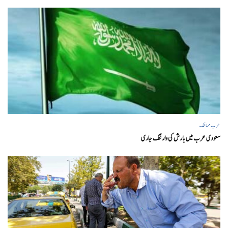
عرب ممالک
سعودی عرب میں بارش کی وارننگ جاری