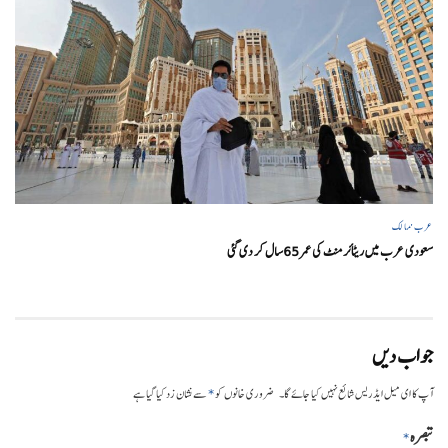
عرب ممالک
سعودی عرب میں ریٹائرمنٹ کی عمر 65سال کر دی گئی
جواب دیں
*
آپ کا ای میل ایڈریس شائع نہیں کیا جائے گا۔
ضروری خانوں کو
سے نشان زد کیا گیا ہے
تبصرہ
*