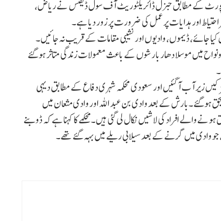
ی رپورٹ کے مطابق جنرل ڈائریکٹوریٹ آف سول ڈیفنس نے ریاض،
احتیاط اور ہدایات پر عمل کی ضرورت پر زور دیا ہے۔
یا جائے، ڈیموں، وادیوں اور نشیبی مقامات کے قریب نہ جائیں۔
ونواح میں موسلا دھار بارشوں کے باعث معمولات زندگی متاثر ہوگئے
۔
سڑکیں زیر آب آگئیں اور سعودی محکمہ شہری دفاع کے مطابق دیہی
حق ہوگئے۔بارش کے بعد وادی بن عبد اللہ اور وادی مثعان میں
نے والے افراد کی لاشیں نکال لی گئی ہیں۔ محکمے کا کہنا ہے کہ ڈوبنے