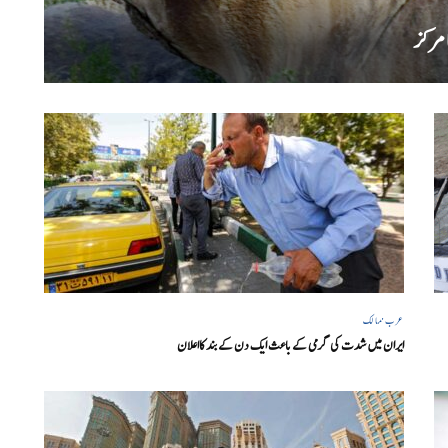
 مرکز
عرب ممالک
ایران میں شدت کی گرمی کے باعث ایک دن کے بند کااعلان