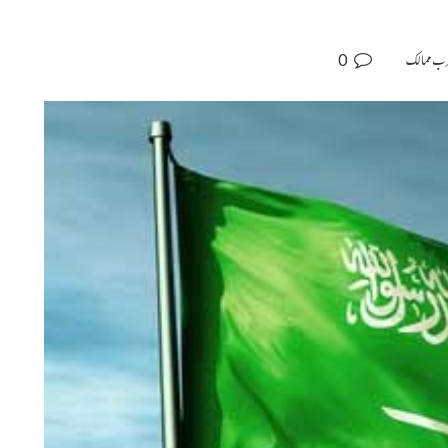
0
ب ممالک