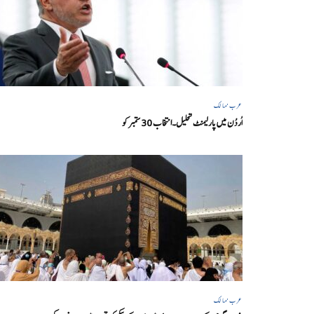
عرب ممالک
اُردُن میں پارلیمنٹ تحلیل۔انتخاب 30 ستمبرکو
عرب ممالک