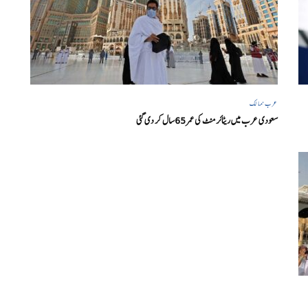
عرب ممالک
سعودی عرب میں ریٹائرمنٹ کی عمر 65سال کر دی گئی