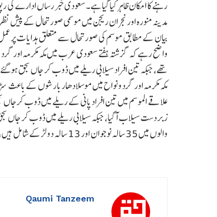
رہنے کا امکان ظاہر کیا گیا ہے۔سعودی خبر رساں ادارے ک
مدینہ منورہ اور نجران ریجن میں موسمی صورتحال کے پیش نظر 
بیان کے مطابق موسم کی صورتحال سے متعلق ہدایات پر عمل ک
واضح رہے کہ گزشتہ ہفتے سعودی عرب میں مکہ مکرمہ اور گرد 
تھے، جبکہ تین افراد سیلابی ریلے میں ڈوب کر جاں بحق ہوگئے
مکہ مکرمہ اور گرد و نواح میں موسلادھار بارشوں کے باعث 
علاقے الموسم میں تین افراد پانی کے ریلے میں ڈوب کرجاں ب
زبردست سیلاب آگیا، جبکہ سیلابی ریلے میں ڈوب کر جاں بحق ہو
والوں میں 35 سالہ نوجوان اور 13 سالہ دو لڑکے شامل ہیں، جو وادی میں گرنے کے بعد سیلابی ریلے میں بہہ گئے تھے۔
Qaumi Tanzeem