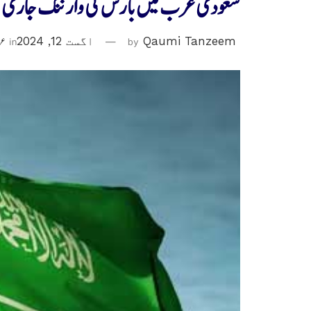
سعودی عرب میں بارش کی وارننگ جاری
Qaumi Tanzeem
by
اگست 12, 2024
in
عر