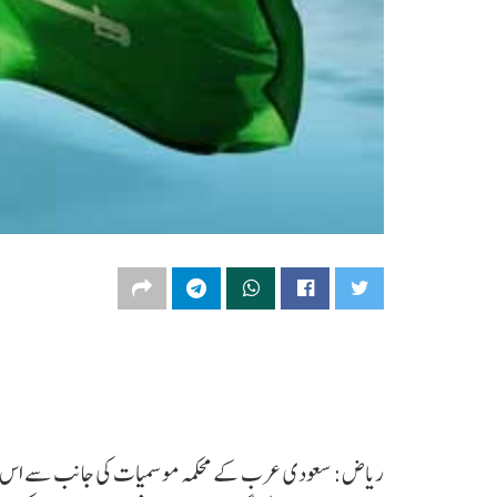
ریاض: سعودی عرب کے محکمہ موسمیات کی جانب سے اس ہفتے