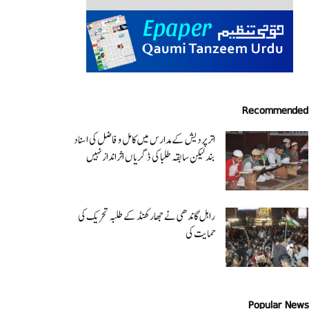
Recommended
اتر پردیش کےمدارس میں کامل و فاضل کی اسناد
بند لیکن سابقہ طلبا کی ڈگریا ں اثرانداز نہیں
راہل گاندھی نے جھارکھنڈ کے طلبہ تحریک کی
حمایت کی
Popular News