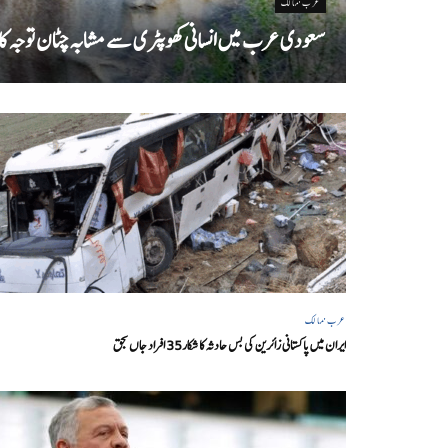
عرب ممالک
سعودی عرب میں انسانی کھوپٹری سے مشابہ چٹان توجہ کا
عرب ممالک
ایران میں پاکستانی زائرین کی بس حادثہ کا شکار35 افراد جاں بحق