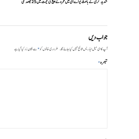
شدید گرمی کے باعث یو اے ای میں عمرہ کے پیکج کی قیمت میں 25 فیصد کمی
جواب دیں
*
آپ کا ای میل ایڈریس شائع نہیں کیا جائے گا۔
ضروری خانوں کو
سے نشان زد کیا گیا ہے
تبصرہ
*