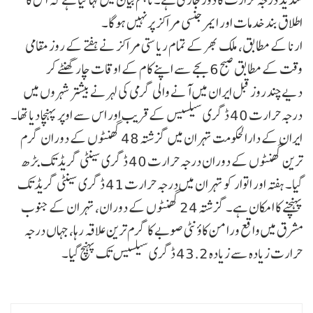
اطلاق بند خدمات اور ایمرجنسی مراکز پر نہیں ہوگا۔
ارنا کے مطابق، ملک بھر کے تمام ریاستی مراکز نے ہفتے کے روز مقامی
وقت کے مطابق صبح 6 بجے سے اپنے کام کے اوقات چار گھنٹے کر
دیےچند روز قبل ایران میں آنے والی گرمی کی لہر نے بیشتر شہروں میں
درجہ حرارت 40 ڈگری سیلسیس کے قریب اور اس سے اوپر پہنچا دیا تھا۔
ایران کے دارالحکومت تہران میں گزشتہ 48 گھنٹوں کے دوران گرم
ترین گھنٹوں کے دوران درجہ حرارت 40 ڈگری سینٹی گریڈ تک بڑھ
گیا۔ ہفتہ اور اتوار کو تہران میں درجہ حرارت 41 ڈگری سینٹی گریڈ تک
پہنچنے کا امکان ہے۔گزشتہ 24 گھنٹوں کے دوران، تہران کے جنوب
مشرق میں واقع ورامن کاؤنٹی صوبے کا گرم ترین علاقہ رہا، جہاں درجہ
حرارت زیادہ سے زیادہ 43.2 ڈگری سیلسیس تک پہنچ گیا۔