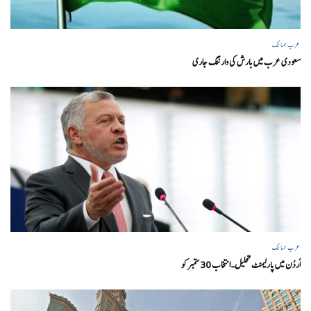
عرب ممالک
سعودی عرب میں بارش کی وارننگ جاری
عرب ممالک
اُردُن میں پارلیمنٹ تحلیل۔انتخاب 30 ستمبرکو