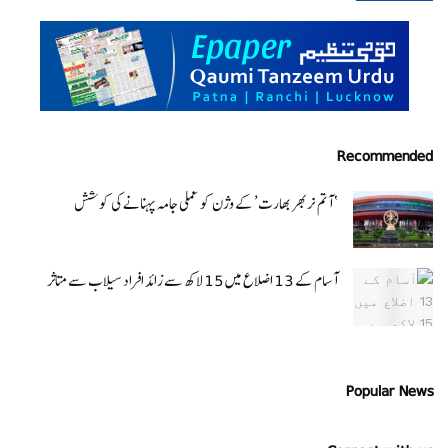
Recommended
‘ آتم نربھر بھارت’ کے وژن کو عملی جامہ پہنانے کی کوشش
آسام کے 13 اضلاع میں 15 لاکھ سے زائد افراد سیلاب سے متاثر
Popular News