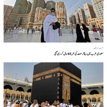
عرب ممالک
سعودی عرب میں ریٹائرمنٹ کی عمر 65سال کر دی گئی