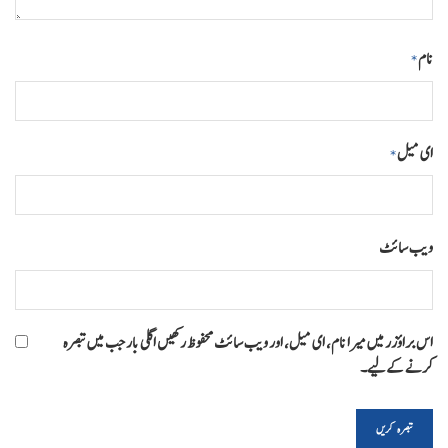
نام
*
ای میل
*
ویب‌ سائٹ
اس براؤزر میں میرا نام، ای میل، اور ویب سائٹ محفوظ رکھیں اگلی بار جب میں تبصرہ
کرنے کےلیے۔