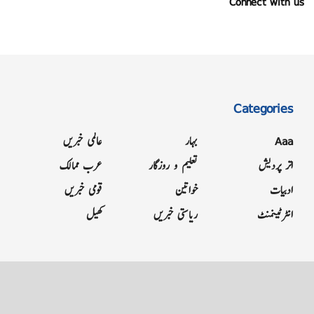
Connect with us
Categories
Aaa
بہار
عالمی خبریں
اتر پردیش
تعلیم و روزگار
عرب ممالک
ادبیات
خواتین
قومی خبریں
انٹرٹینمنٹ
ریاستی خبریں
کھیل
Grievance
Terms & Conditions
Advertise
About
Contact
Letter to Editor