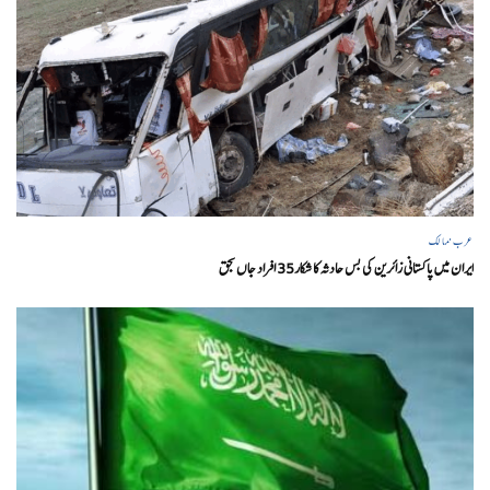
عرب ممالک
ایران میں پاکستانی زائرین کی بس حادثہ کا شکار35 افراد جاں بحق