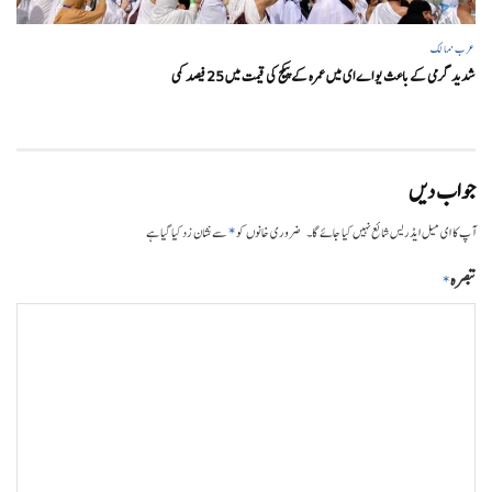
عرب ممالک
شدید گرمی کے باعث یو اے ای میں عمرہ کے پیکج کی قیمت میں 25 فیصد کمی
جواب دیں
*
آپ کا ای میل ایڈریس شائع نہیں کیا جائے گا۔
ضروری خانوں کو
سے نشان زد کیا گیا ہے
تبصرہ
*