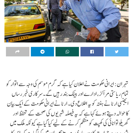
تہران: ایرانی حکومت نے اعلان کیا ہے کہ گرم موسم کی وجہ سے اتوار کو
تمام ریاستی مراکز، ادارے اور بینک بند رہیں گے۔سرکاری خبر رساں
ایجنسی ارنا نے ہفتہ کو یہ اطلاع دی۔ ارنا نے ایرانی حکومت کے ایک بیان
کا حوالہ دیتے ہوئے کہا ہے کہ یہ فیصلہ شہریوں کی صحت کے تحفظ اور
گھریلو توانائی کی کھپت کو منظم کرنے کے لیے کیا گیا ہے کیونکہ ملک میں
شدید درجہ حرارت کا دور جاری ہے۔تاہم بیان میں کہا گیا ہے کہ اس کا