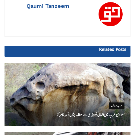
Qaumi Tanzeem
Related
Posts
عرب ممالک
سعودی عرب میں انسانی کھوپٹری سے مشابہ چٹان توجہ کا مرکز